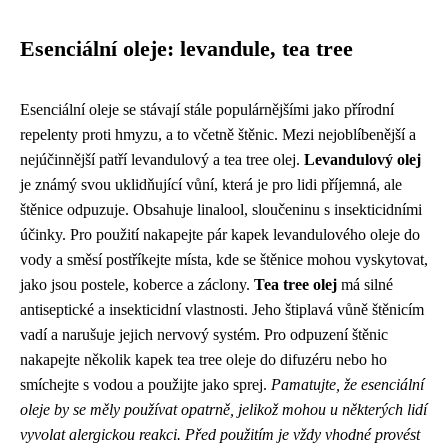
Esenciální oleje: levandule, tea tree
Esenciální oleje se stávají stále populárnějšími jako přírodní
repelenty proti hmyzu, a to včetně štěnic. Mezi nejoblíbenější a
nejúčinnější patří levandulový a tea tree olej.
Levandulový olej
je známý svou uklidňující vůní, která je pro lidi příjemná, ale
štěnice odpuzuje. Obsahuje linalool, sloučeninu s insekticidními
účinky. Pro použití nakapejte pár kapek levandulového oleje do
vody a směsí postříkejte místa, kde se štěnice mohou vyskytovat,
jako jsou postele, koberce a záclony.
Tea tree olej
má silné
antiseptické a insekticidní vlastnosti. Jeho štiplavá vůně štěnicím
vadí a narušuje jejich nervový systém. Pro odpuzení štěnic
nakapejte několik kapek tea tree oleje do difuzéru nebo ho
smíchejte s vodou a použijte jako sprej.
Pamatujte, že esenciální
oleje by se měly používat opatrně, jelikož mohou u některých lidí
vyvolat alergickou reakci. Před použitím je vždy vhodné provést