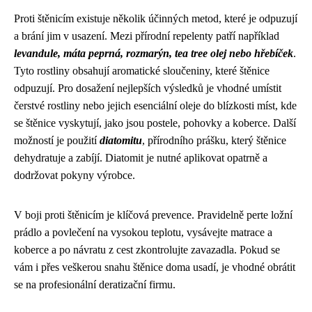
Proti štěnicím existuje několik účinných metod, které je odpuzují
a brání jim v usazení. Mezi přírodní repelenty patří například
levandule, máta peprná, rozmarýn, tea tree olej nebo hřebíček
.
Tyto rostliny obsahují aromatické sloučeniny, které štěnice
odpuzují. Pro dosažení nejlepších výsledků je vhodné umístit
čerstvé rostliny nebo jejich esenciální oleje do blízkosti míst, kde
se štěnice vyskytují, jako jsou postele, pohovky a koberce. Další
možností je použití
diatomitu
, přírodního prášku, který štěnice
dehydratuje a zabíjí. Diatomit je nutné aplikovat opatrně a
dodržovat pokyny výrobce.
V boji proti štěnicím je klíčová prevence. Pravidelně perte ložní
prádlo a povlečení na vysokou teplotu, vysávejte matrace a
koberce a po návratu z cest zkontrolujte zavazadla. Pokud se
vám i přes veškerou snahu štěnice doma usadí, je vhodné obrátit
se na profesionální deratizační firmu.