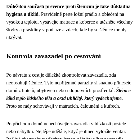
Důležitou součástí prevence proti štěnicím je také důkladná
hygiena a úklid.
Pravidelně perte ložní prádlo a oblečení na
vysokou teplotu, vysávejte matrace a koberce a utěsněte všechny
škvíry a praskliny v podlaze a zdech, kde by se štěnice mohly
ukrývat.
Kontrola zavazadel po cestování
Po návratu z cest je důležité zkontrolovat zavazadla, zda
neobsahují štěnice. Tyto nepříjemné parazity si snadno přinesete
domů z hotelů, ubytoven nebo i dopravních prostředků.
Štěnice
láká teplo lidského těla a oxid uhličitý, který vydechujeme.
Proto se rády schovávají v matracích, čalounění a kufrech.
Po příchodu domů nenechávejte zavazadla v blízkosti postele
nebo nábytku. Nejlépe uděláte, když je ihned vyložíte venku.