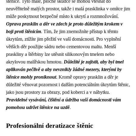
štěnice. Tyto malé, ploché škůdce se mohou vtěsnat do
neuvěřitelně malých prostor, takže i malá prasklinka v omítce jim
může poskytnout bezpečné místo k ukrytí a rozmnožování.
Oprava prasklin a děr ve zdech je proto důležitým krokem v
boji proti štěnicím
. Tím, že jim znemožníte přístup k těmto
úkrytům, ztížíte jim přežití ve vaší domácnosti. Pro vyplnění
větších děr použijte sádru nebo cementovou maltu. Menší
praskliny a štěrbiny lze utěsnit silikonovým tmelem nebo
akrylovou malířskou hmotou.
Důležité je zajistit, aby byl tmel
aplikován pečlivě a aby nevznikly žádné mezery, kterými by
štěnice mohly proniknout
. Kromě opravy prasklin a děr je
důležité věnovat pozornost i dalším potenciálním úkrytům štěnic,
jako jsou prostory za obrazy, pod koberci a v nábytku.
Pravidelné vysávání, čištění a údržba vaší domácnosti vám
pomohou udržet štěnice na uzdě
.
Profesionální deratizace štěnic