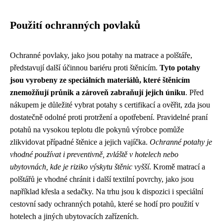
Použití ochranných povlaků
Ochranné povlaky, jako jsou potahy na matrace a polštáře,
představují další účinnou bariéru proti štěnicím.
Tyto potahy
jsou vyrobeny ze speciálních materiálů, které štěnicím
znemožňují průnik a zároveň zabraňují jejich úniku
. Před
nákupem je důležité vybrat potahy s certifikací a ověřit, zda jsou
dostatečně odolné proti protržení a opotřebení. Pravidelné praní
potahů na vysokou teplotu dle pokynů výrobce pomůže
zlikvidovat případné štěnice a jejich vajíčka.
Ochranné potahy je
vhodné používat i preventivně, zvláště v hotelech nebo
ubytovnách, kde je riziko výskytu štěnic vyšší
. Kromě matrací a
polštářů je vhodné chránit i další textilní povrchy, jako jsou
například křesla a sedačky. Na trhu jsou k dispozici i speciální
cestovní sady ochranných potahů, které se hodí pro použití v
hotelech a jiných ubytovacích zařízeních.