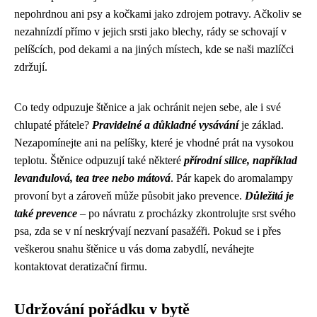
nepohrdnou ani psy a kočkami jako zdrojem potravy. Ačkoliv se
nezahnízdí přímo v jejich srsti jako blechy, rády se schovají v
pelíšcích, pod dekami a na jiných místech, kde se naši mazlíčci
zdržují.
Co tedy odpuzuje štěnice a jak ochránit nejen sebe, ale i své
chlupaté přátele?
Pravidelné a důkladné vysávání
je základ.
Nezapomínejte ani na pelíšky, které je vhodné prát na vysokou
teplotu. Štěnice odpuzují také některé
přírodní silice, například
levandulová, tea tree nebo mátová
. Pár kapek do aromalampy
provoní byt a zároveň může působit jako prevence.
Důležitá je
také prevence
– po návratu z procházky zkontrolujte srst svého
psa, zda se v ní neskrývají nezvaní pasažéři. Pokud se i přes
veškerou snahu štěnice u vás doma zabydlí, neváhejte
kontaktovat deratizační firmu.
Udržování pořádku v bytě