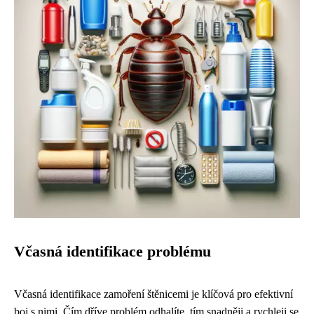
Včasná identifikace problému
Včasná identifikace zamoření štěnicemi je klíčová pro efektivní
boj s nimi. Čím dříve problém odhalíte, tím snadněji a rychleji se