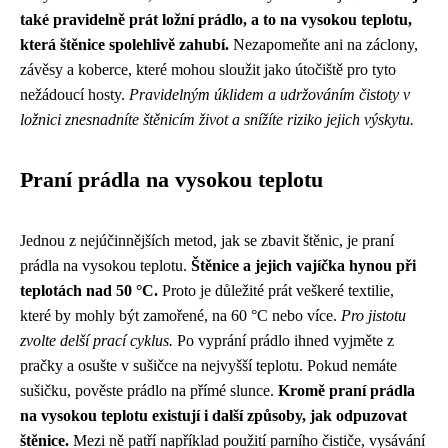
také pravidelně prát ložní prádlo, a to na vysokou teplotu,
která štěnice spolehlivě zahubí.
Nezapomeňte ani na záclony,
závěsy a koberce, které mohou sloužit jako útočiště pro tyto
nežádoucí hosty.
Pravidelným úklidem a udržováním čistoty v
ložnici znesnadníte štěnicím život a snížíte riziko jejich výskytu.
Praní prádla na vysokou teplotu
Jednou z nejúčinnějších metod, jak se zbavit štěnic, je praní
prádla na vysokou teplotu.
Štěnice a jejich vajíčka hynou při
teplotách nad 50 °C.
Proto je důležité prát veškeré textilie,
které by mohly být zamořené, na 60 °C nebo více.
Pro jistotu
zvolte delší prací cyklus.
Po vyprání prádlo ihned vyjměte z
pračky a osušte v sušičce na nejvyšší teplotu. Pokud nemáte
sušičku, pověste prádlo na přímé slunce.
Kromě praní prádla
na vysokou teplotu existují i další způsoby, jak odpuzovat
štěnice.
Mezi ně patří například použití parního čističe, vysávání