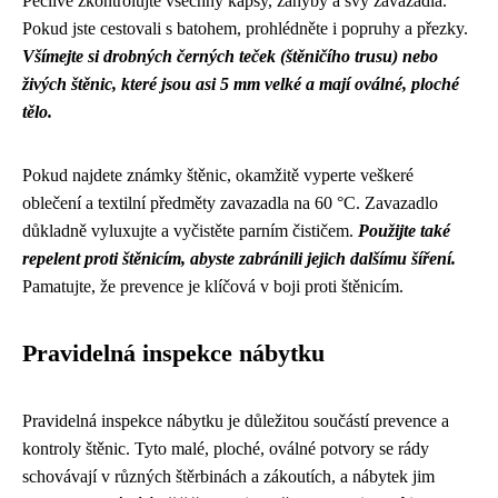
Pečlivě zkontrolujte všechny kapsy, záhyby a švy zavazadla.
Pokud jste cestovali s batohem, prohlédněte i popruhy a přezky.
Všímejte si drobných černých teček (štěničího trusu) nebo
živých štěnic, které jsou asi 5 mm velké a mají oválné, ploché
tělo.
Pokud najdete známky štěnic, okamžitě vyperte veškeré
oblečení a textilní předměty zavazadla na 60 °C. Zavazadlo
důkladně vyluxujte a vyčistěte parním čističem.
Použijte také
repelent proti štěnicím, abyste zabránili jejich dalšímu šíření.
Pamatujte, že prevence je klíčová v boji proti štěnicím.
Pravidelná inspekce nábytku
Pravidelná inspekce nábytku je důležitou součástí prevence a
kontroly štěnic. Tyto malé, ploché, oválné potvory se rády
schovávají v různých štěrbinách a zákoutích, a nábytek jim