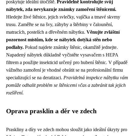
poskytuje ideální útočiště.
Pravidelně kontrolujte svůj
nábytek, zda nevykazuje známky zamoření štěnicemi.
Hledejte živé štěnice, jejich svlečky, vajíčka a tmavé skvrny
trusu. Zaměřte se na švy, záhyby a štěrbiny v čalounění,
matracích, postelích a dřevěném nábytku.
Věnujte zvláštní
pozornost místům, kde se nábytek dotýká stěn nebo
podlahy.
Pokud najdete známky štěnic, okamžitě jednejte.
Napadený nábytek důkladně vyčistěte vysavačem s HEPA
filtrem a použijte insekticid určený pro hubení štěnic. V případě
vážného zamoření je vhodné obrátit se na profesionální firmu
specializující se na deratizaci.
Pravidelná inspekce nábytku vám
pomůže odhalit problém se štěnicemi včas a zabránit tak jejich
rozšíření.
Oprava prasklin a děr ve zdech
Praskliny a díry ve zdech mohou sloužit jako ideální úkryty pro