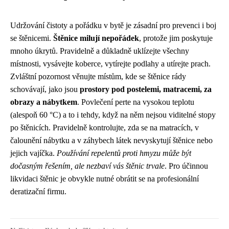
Udržování čistoty a pořádku v bytě je zásadní pro prevenci i boj
se štěnicemi.
Štěnice milují nepořádek
, protože jim poskytuje
mnoho úkrytů. Pravidelně a důkladně uklízejte všechny
místnosti, vysávejte koberce, vytírejte podlahy a utírejte prach.
Zvláštní pozornost věnujte místům, kde se štěnice rády
schovávají, jako jsou
prostory pod postelemi, matracemi, za
obrazy a nábytkem
. Povlečení perte na vysokou teplotu
(alespoň 60 °C) a to i tehdy, když na něm nejsou viditelné stopy
po štěnicích. Pravidelně kontrolujte, zda se na matracích, v
čalounění nábytku a v záhybech látek nevyskytují štěnice nebo
jejich vajíčka.
Používání repelentů proti hmyzu může být
dočasným řešením, ale nezbaví vás štěnic trvale
. Pro účinnou
likvidaci štěnic je obvykle nutné obrátit se na profesionální
deratizační firmu.