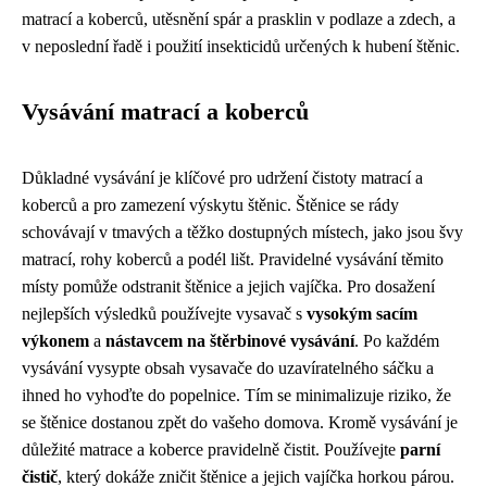
matrací a koberců, utěsnění spár a prasklin v podlaze a zdech, a
v neposlední řadě i použití insekticidů určených k hubení štěnic.
Vysávání matrací a koberců
Důkladné vysávání je klíčové pro udržení čistoty matrací a
koberců a pro zamezení výskytu štěnic. Štěnice se rády
schovávají v tmavých a těžko dostupných místech, jako jsou švy
matrací, rohy koberců a podél lišt. Pravidelné vysávání těmito
místy pomůže odstranit štěnice a jejich vajíčka. Pro dosažení
nejlepších výsledků používejte vysavač s
vysokým sacím
výkonem
a
nástavcem na štěrbinové vysávání
. Po každém
vysávání vysypte obsah vysavače do uzavíratelného sáčku a
ihned ho vyhoďte do popelnice. Tím se minimalizuje riziko, že
se štěnice dostanou zpět do vašeho domova. Kromě vysávání je
důležité matrace a koberce pravidelně čistit. Používejte
parní
čistič
, který dokáže zničit štěnice a jejich vajíčka horkou párou.