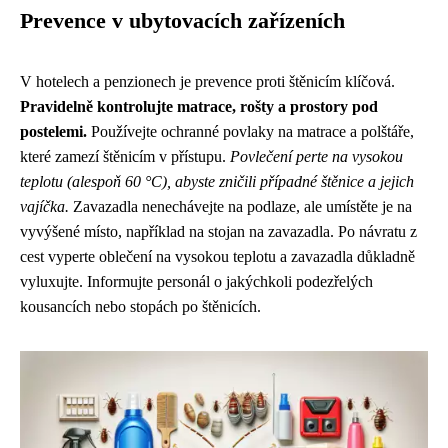
Prevence v ubytovacích zařízeních
V hotelech a penzionech je prevence proti štěnicím klíčová.
Pravidelně kontrolujte matrace, rošty a prostory pod
postelemi.
Používejte ochranné povlaky na matrace a polštáře,
které zamezí štěnicím v přístupu.
Povlečení perte na vysokou
teplotu (alespoň 60 °C), abyste zničili případné štěnice a jejich
vajíčka.
Zavazadla nenechávejte na podlaze, ale umístěte je na
vyvýšené místo, například na stojan na zavazadla. Po návratu z
cest vyperte oblečení na vysokou teplotu a zavazadla důkladně
vyluxujte. Informujte personál o jakýchkoli podezřelých
kousancích nebo stopách po štěnicích.