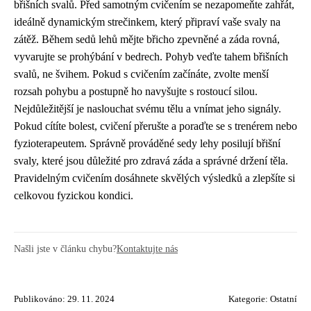
břišních svalů. Před samotným cvičením se nezapomeňte zahřát,
ideálně dynamickým strečinkem, který připraví vaše svaly na
zátěž. Během sedů lehů mějte břicho zpevněné a záda rovná,
vyvarujte se prohýbání v bedrech. Pohyb veďte tahem břišních
svalů, ne švihem. Pokud s cvičením začínáte, zvolte menší
rozsah pohybu a postupně ho navyšujte s rostoucí silou.
Nejdůležitější je naslouchat svému tělu a vnímat jeho signály.
Pokud cítíte bolest, cvičení přerušte a poraďte se s trenérem nebo
fyzioterapeutem. Správně prováděné sedy lehy posilují břišní
svaly, které jsou důležité pro zdravá záda a správné držení těla.
Pravidelným cvičením dosáhnete skvělých výsledků a zlepšíte si
celkovou fyzickou kondici.
Našli jste v článku chybu?
Kontaktujte nás
Publikováno: 29. 11. 2024
Kategorie:
Ostatní