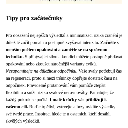
Tipy pro začátečníky
Pro dosažení nejlepších výsledků a minimalizaci rizika zranění je
důležité začít pomalu a postupně zvyšovat intenzitu.
Začněte s
menším počtem opakování a zaměřte se na správnou
techniku.
S přibývající silou a kondicí můžete postupně přidávat
opakování nebo zkoušet náročnější varianty cviků.
Nezapomínejte na důležitost odpočinku.
Vaše svaly potřebují čas
na regeneraci, proto si mezi tréninky dopřejte dostatek času na
odpočinek. Pravidelné protahování vám pomůže zlepšit
flexibilitu a snížit riziko svalové nerovnováhy. Pamatujte, že
každý pokrok se počítá.
I malé krůčky vás přibližují k
vašemu cíli.
Buďte trpěliví, vytrvejte a brzy uvidíte výsledky
své tvrdé práce. Inspiraci hledejte u ostatních, kteří dosáhli
skvělých výsledků.