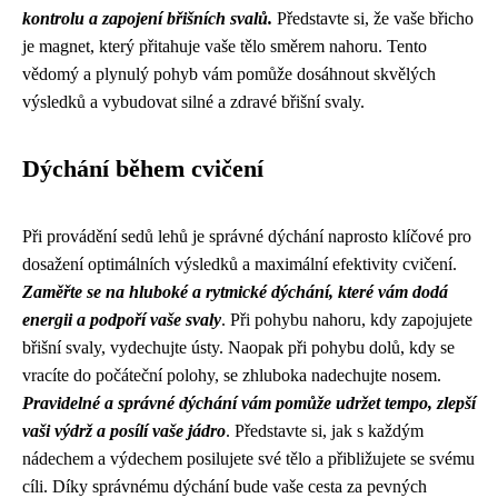
kontrolu a zapojení břišních svalů.
Představte si, že vaše břicho
je magnet, který přitahuje vaše tělo směrem nahoru. Tento
vědomý a plynulý pohyb vám pomůže dosáhnout skvělých
výsledků a vybudovat silné a zdravé břišní svaly.
Dýchání během cvičení
Při provádění sedů lehů je správné dýchání naprosto klíčové pro
dosažení optimálních výsledků a maximální efektivity cvičení.
Zaměřte se na hluboké a rytmické dýchání, které vám dodá
energii a podpoří vaše svaly
. Při pohybu nahoru, kdy zapojujete
břišní svaly, vydechujte ústy. Naopak při pohybu dolů, kdy se
vracíte do počáteční polohy, se zhluboka nadechujte nosem.
Pravidelné a správné dýchání vám pomůže udržet tempo, zlepší
vaši výdrž a posílí vaše jádro
. Představte si, jak s každým
nádechem a výdechem posilujete své tělo a přibližujete se svému
cíli. Díky správnému dýchání bude vaše cesta za pevných