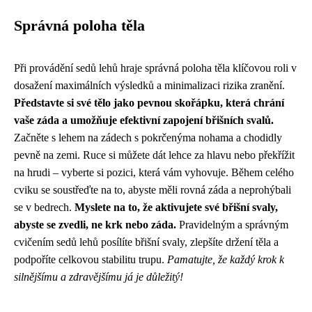
Správná poloha těla
Při provádění sedů lehů hraje správná poloha těla klíčovou roli v
dosažení maximálních výsledků a minimalizaci rizika zranění.
Představte si své tělo jako pevnou skořápku, která chrání
vaše záda a umožňuje efektivní zapojení břišních svalů.
Začněte s lehem na zádech s pokrčenýma nohama a chodidly
pevně na zemi. Ruce si můžete dát lehce za hlavu nebo překřížit
na hrudi – vyberte si pozici, která vám vyhovuje. Během celého
cviku se soustřeďte na to, abyste měli rovná záda a neprohýbali
se v bedrech.
Myslete na to, že aktivujete své břišní svaly,
abyste se zvedli, ne krk nebo záda.
Pravidelným a správným
cvičením sedů lehů posílíte břišní svaly, zlepšíte držení těla a
podpoříte celkovou stabilitu trupu.
Pamatujte, že každý krok k
silnějšímu a zdravějšímu já je důležitý!