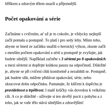
bříškem a zdravým tělem snazší a příjemnější.
Počet opakování a série
Začínáme s cvičením, ať už je to cokoliv, je vždycky nejlepší
začít pomalu a postupně. To platí i pro sedy lehy. Místo toho,
abyste se hned ze začátku snažili o heroický výkon, zkuste začít
s menším počtem opakování a sérií a postupně je zvyšujte, jak
budete silnější. Například začněte s
3 sériemi po 8 opakováních
a mezi sériemi si dopřejte krátkou pauzu na odpočinutí. Důležité
je, abyste se při cvičení cítili komfortně a nezahltili se. Postupně,
jak budete sílit, můžete přidávat opakování, série, nebo
zkracovat dobu odpočinku. Pamatujte, že klíčem k úspěchu je
pravidelnost a trpělivost
. I malé krůčky vás dovedou k velkému
cíli. A co je důležité - užívejte si ten skvělý pocit z pohybu a z
toho, jak se vaše tělo stává silnějším a zdravějším!