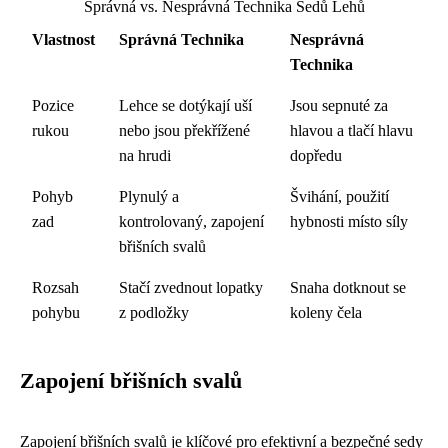
Správná vs. Nesprávná Technika Sedů Lehů
Vlastnost
Správná Technika
Nesprávná
Technika
Pozice
Lehce se dotýkají uší
Jsou sepnuté za
rukou
nebo jsou překřížené
hlavou a tlačí hlavu
na hrudi
dopředu
Pohyb
Plynulý a
Švihání, použití
zad
kontrolovaný, zapojení
hybnosti místo síly
břišních svalů
Rozsah
Stačí zvednout lopatky
Snaha dotknout se
pohybu
z podložky
koleny čela
Zapojení břišních svalů
Zapojení břišních svalů je klíčové pro efektivní a bezpečné sedy