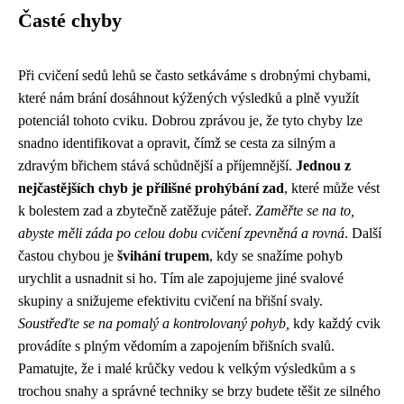
Časté chyby
Při cvičení sedů lehů se často setkáváme s drobnými chybami,
které nám brání dosáhnout kýžených výsledků a plně využít
potenciál tohoto cviku. Dobrou zprávou je, že tyto chyby lze
snadno identifikovat a opravit, čímž se cesta za silným a
zdravým břichem stává schůdnější a příjemnější.
Jednou z
nejčastějších chyb je přílišné prohýbání zad
, které může vést
k bolestem zad a zbytečně zatěžuje páteř.
Zaměřte se na to,
abyste měli záda po celou dobu cvičení zpevněná a rovná
. Další
častou chybou je
švihání trupem
, kdy se snažíme pohyb
urychlit a usnadnit si ho. Tím ale zapojujeme jiné svalové
skupiny a snižujeme efektivitu cvičení na břišní svaly.
Soustřeďte se na pomalý a kontrolovaný pohyb,
kdy každý cvik
provádíte s plným vědomím a zapojením břišních svalů.
Pamatujte, že i malé krůčky vedou k velkým výsledkům a s
trochou snahy a správné techniky se brzy budete těšit ze silného