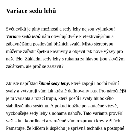
Variace sedů lehů
Svět cviků je plný možností a sedy lehy nejsou výjimkou!
Variace sedů lehů
nám otevírají dveře k efektivnějšímu a
zábavnějšímu posilování břišních svalů. Místo stereotypu
můžeme zařadit špetku kreativity a objevit tak nové výzvy pro
naše tělo. Základní sedy lehy s rukama za hlavou jsou skvělým
začátkem, ale proč se zastavit?
Zkuste například
šikmé sedy lehy
, které zapojí i boční břišní
svaly a vytvarují vám tak krásně definovaný pas. Pro náročnější
je tu varianta s rotací trupu, která posílí i svaly hlubokého
stabilizačního systému. A pokud toužíte po skutečné výzvě,
vyzkoušejte sedy lehy s nohama nahoře. Tato varianta prověří
vaši sílu i koordinaci a zaručeně vám rozproudí krev v žilách.
Pamatujte, že klíčem k úspěchu je správná technika a postupné