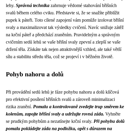
lehy.
Správná technika
zahrnuje vědomé stahování břišních
svalů během celého cviku. Představte si, že se snažíte přiblížit
pupek k páteři. Toto cílené zapojení vám pomůže izolovat břišní
svaly a maximalizovat tak výsledky cvičení. Navíc snižuje zátěž
na krční páteř a předchází zraněním. Pravidelným a správným
cvičením sedů lehů se vaše břišní svaly zpevní a zlepší se vaše
držení těla. Získáte tak nejen atraktivnější vzhled, ale také větší
sílu a stabilitu středu těla, což se projeví i v běžném životě.
Pohyb nahoru a dolů
Při provádění sedů lehů je fáze pohybu nahoru a dolů klíčová
pro efektivní posílení břišních svalů a zároveň minimalizaci
rizika zranění.
Pomalu a kontrolovaně zvedejte trup směrem ke
kolenům, zapojte břišní svaly a udržujte rovná záda.
Vyhněte
se prudkým pohybům a nezatínejte krční svaly.
Při pohybu dolů
pomalu pokládejte záda na podložku, opět s důrazem na