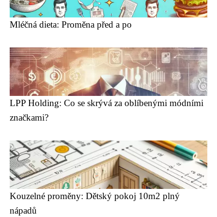
Mléčná dieta: Proměna před a po
LPP Holding: Co se skrývá za oblíbenými módními
značkami?
Kouzelné proměny: Dětský pokoj 10m2 plný
nápadů