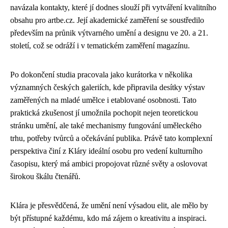
navázala kontakty, které jí dodnes slouží při vytváření kvalitního
obsahu pro artbe.cz. Její akademické zaměření se soustředilo
především na průnik výtvarného umění a designu ve 20. a 21.
století, což se odráží i v tematickém zaměření magazínu.
Po dokončení studia pracovala jako kurátorka v několika
významných českých galeriích, kde připravila desítky výstav
zaměřených na mladé umělce i etablované osobnosti. Tato
praktická zkušenost jí umožnila pochopit nejen teoretickou
stránku umění, ale také mechanismy fungování uměleckého
trhu, potřeby tvůrců a očekávání publika. Právě tato komplexní
perspektiva činí z Kláry ideální osobu pro vedení kulturního
časopisu, který má ambici propojovat různé světy a oslovovat
širokou škálu čtenářů.
Klára je přesvědčená, že umění není výsadou elit, ale mělo by
být přístupné každému, kdo má zájem o kreativitu a inspiraci.