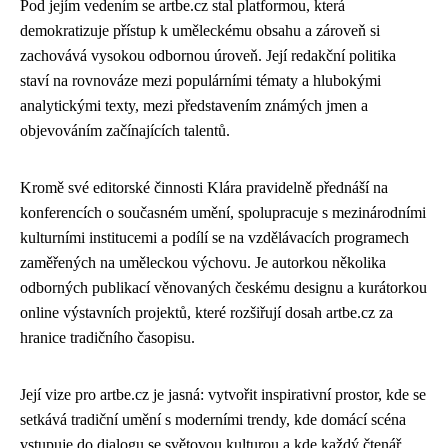
Pod jejím vedením se artbe.cz stal platformou, která
demokratizuje přístup k uměleckému obsahu a zároveň si
zachovává vysokou odbornou úroveň. Její redakční politika
staví na rovnováze mezi populárními tématy a hlubokými
analytickými texty, mezi představením známých jmen a
objevováním začínajících talentů.
Kromě své editorské činnosti Klára pravidelně přednáší na
konferencích o současném umění, spolupracuje s mezinárodními
kulturními institucemi a podílí se na vzdělávacích programech
zaměřených na uměleckou výchovu. Je autorkou několika
odborných publikací věnovaných českému designu a kurátorkou
online výstavních projektů, které rozšiřují dosah artbe.cz za
hranice tradičního časopisu.
Její vize pro artbe.cz je jasná: vytvořit inspirativní prostor, kde se
setkává tradiční umění s moderními trendy, kde domácí scéna
vstupuje do dialogu se světovou kulturou a kde každý čtenář