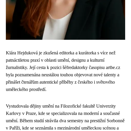
Klára Hejduková je zkušená editorka a kurátorka s více než
patnáctiletou praxí v oblasti umění, designu a kulturní
žurnalistiky. Její cesta k pozici šéfredaktorky časopisu artbe.cz
byla poznamenána neustálou touhou objevovat nové talenty a
přinášet čtenářům autentické příběhy z českého i světového
uměleckého prostředí.
Vystudovala dějiny umění na Filozofické fakultě Univerzity
Karlovy v Praze, kde se specializovala na moderní a současné
umění. Během studií strávila dva semestry na prestižní Sorbonně
v Paříži, kde se seznámila s mezinárodní uměleckou scénou a