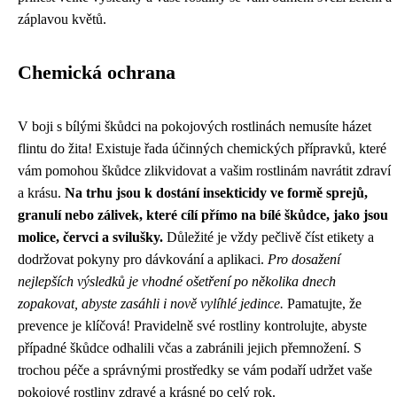
záplavou květů.
Chemická ochrana
V boji s bílými škůdci na pokojových rostlinách nemusíte házet
flintu do žita! Existuje řada účinných chemických přípravků, které
vám pomohou škůdce zlikvidovat a vašim rostlinám navrátit zdraví
a krásu.
Na trhu jsou k dostání insekticidy ve formě sprejů,
granulí nebo zálivek, které cílí přímo na bílé škůdce, jako jsou
molice, červci a svilušky.
Důležité je vždy pečlivě číst etikety a
dodržovat pokyny pro dávkování a aplikaci.
Pro dosažení
nejlepších výsledků je vhodné ošetření po několika dnech
zopakovat, abyste zasáhli i nově vylíhlé jedince.
Pamatujte, že
prevence je klíčová! Pravidelně své rostliny kontrolujte, abyste
případné škůdce odhalili včas a zabránili jejich přemnožení. S
trochou péče a správnými prostředky se vám podaří udržet vaše
pokojové rostliny zdravé a krásné po celý rok.