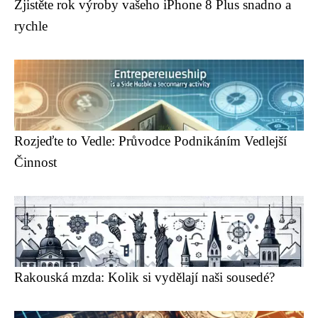
Zjistěte rok výroby vašeho iPhone 8 Plus snadno a
rychle
Rozjeďte to Vedle: Průvodce Podnikáním Vedlejší
Činnost
Rakouská mzda: Kolik si vydělají naši sousedé?