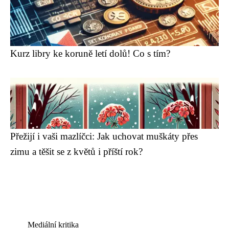
Kurz libry ke koruně letí dolů! Co s tím?
Přežijí i vaši mazlíčci: Jak uchovat muškáty přes
zimu a těšit se z květů i příští rok?
Mediální kritika