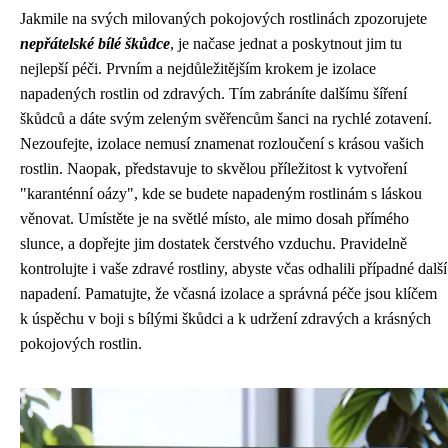
Jakmile na svých milovaných pokojových rostlinách zpozorujete
nepřátelské bílé škůdce
, je načase jednat a poskytnout jim tu
nejlepší péči. Prvním a nejdůležitějším krokem je izolace
napadených rostlin od zdravých. Tím zabráníte dalšímu šíření
škůdců a dáte svým zeleným svěřencům šanci na rychlé zotavení.
Nezoufejte, izolace nemusí znamenat rozloučení s krásou vašich
rostlin. Naopak, představuje to skvělou příležitost k vytvoření
"karanténní oázy", kde se budete napadeným rostlinám s láskou
věnovat. Umístěte je na světlé místo, ale mimo dosah přímého
slunce, a dopřejte jim dostatek čerstvého vzduchu. Pravidelně
kontrolujte i vaše zdravé rostliny, abyste včas odhalili případné další
napadení. Pamatujte, že včasná izolace a správná péče jsou klíčem
k úspěchu v boji s bílými škůdci a k udržení zdravých a krásných
pokojových rostlin.