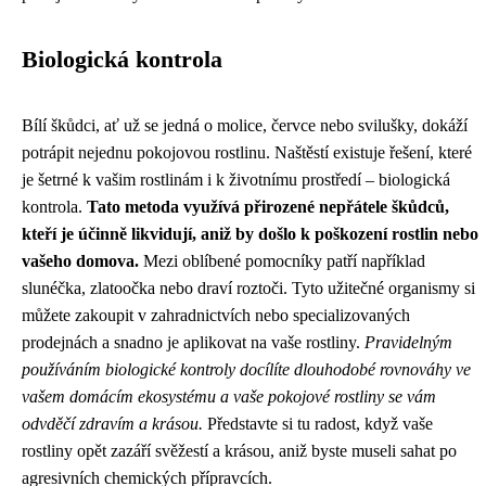
Biologická kontrola
Bílí škůdci, ať už se jedná o molice, červce nebo svilušky, dokáží
potrápit nejednu pokojovou rostlinu. Naštěstí existuje řešení, které
je šetrné k vašim rostlinám i k životnímu prostředí – biologická
kontrola.
Tato metoda využívá přirozené nepřátele škůdců,
kteří je účinně likvidují, aniž by došlo k poškození rostlin nebo
vašeho domova.
Mezi oblíbené pomocníky patří například
slunéčka, zlatoočka nebo draví roztoči. Tyto užitečné organismy si
můžete zakoupit v zahradnictvích nebo specializovaných
prodejnách a snadno je aplikovat na vaše rostliny.
Pravidelným
používáním biologické kontroly docílíte dlouhodobé rovnováhy ve
vašem domácím ekosystému a vaše pokojové rostliny se vám
odvděčí zdravím a krásou.
Představte si tu radost, když vaše
rostliny opět zazáří svěžestí a krásou, aniž byste museli sahat po
agresivních chemických přípravcích.