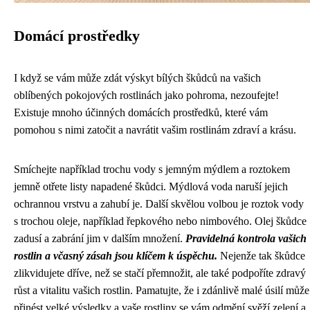
Domácí prostředky
I když se vám může zdát výskyt bílých škůdců na vašich
oblíbených pokojových rostlinách jako pohroma, nezoufejte!
Existuje mnoho účinných domácích prostředků, které vám
pomohou s nimi zatočit a navrátit vašim rostlinám zdraví a krásu.
Smíchejte například trochu vody s jemným mýdlem a roztokem
jemně otřete listy napadené škůdci. Mýdlová voda naruší jejich
ochrannou vrstvu a zahubí je. Další skvělou volbou je roztok vody
s trochou oleje, například řepkového nebo nimbového. Olej škůdce
zadusí a zabrání jim v dalším množení.
Pravidelná kontrola vašich
rostlin a včasný zásah jsou klíčem k úspěchu.
Nejenže tak škůdce
zlikvidujete dříve, než se stačí přemnožit, ale také podpoříte zdravý
růst a vitalitu vašich rostlin. Pamatujte, že i zdánlivě malé úsilí může
přinést velké výsledky a vaše rostliny se vám odmění svěží zelení a