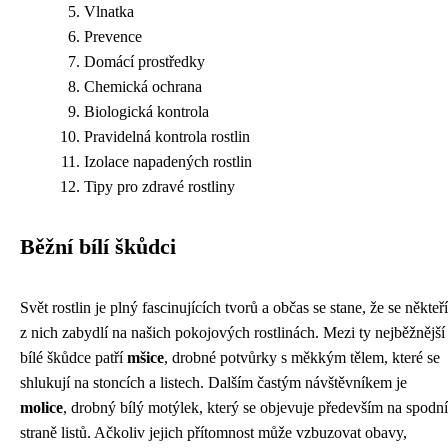
Vlnatka
Prevence
Domácí prostředky
Chemická ochrana
Biologická kontrola
Pravidelná kontrola rostlin
Izolace napadených rostlin
Tipy pro zdravé rostliny
Běžní bílí škůdci
Svět rostlin je plný fascinujících tvorů a občas se stane, že se někteří
z nich zabydlí na našich pokojových rostlinách. Mezi ty nejběžnější
bílé škůdce patří
mšice
, drobné potvůrky s měkkým tělem, které se
shlukují na stoncích a listech. Dalším častým návštěvníkem je
molice
, drobný bílý motýlek, který se objevuje především na spodní
straně listů. Ačkoliv jejich přítomnost může vzbuzovat obavy,