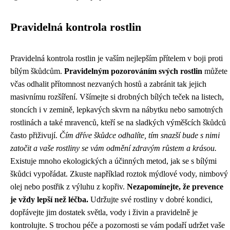
Pravidelná kontrola rostlin
Pravidelná kontrola rostlin je vaším nejlepším přítelem v boji proti
bílým škůdcům.
Pravidelným pozorováním svých rostlin
můžete
včas odhalit přítomnost nezvaných hostů a zabránit tak jejich
masivnímu rozšíření. Všímejte si drobných bílých teček na listech,
stoncích i v zemině, lepkavých skvrn na nábytku nebo samotných
rostlinách a také mravenců, kteří se na sladkých výměšcích škůdců
často přiživují.
Čím dříve škůdce odhalíte, tím snazší bude s nimi
zatočit a vaše rostliny se vám odmění zdravým růstem a krásou.
Existuje mnoho ekologických a účinných metod, jak se s bílými
škůdci vypořádat. Zkuste například roztok mýdlové vody, nimbový
olej nebo postřik z výluhu z kopřiv.
Nezapomínejte, že prevence
je vždy lepší než léčba.
Udržujte své rostliny v dobré kondici,
dopřávejte jim dostatek světla, vody i živin a pravidelně je
kontrolujte. S trochou péče a pozornosti se vám podaří udržet vaše