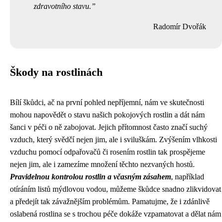
zdravotního stavu.
Radomír Dvořák
Škody na rostlinách
Bílí škůdci, ač na první pohled nepříjemní, nám ve skutečnosti
mohou napovědět o stavu našich pokojových rostlin a dát nám
šanci v péči o ně zabojovat. Jejich přítomnost často značí suchý
vzduch, který svědčí nejen jim, ale i sviluškám. Zvýšením vlhkosti
vzduchu pomocí odpařovačů či rosením rostlin tak prospějeme
nejen jim, ale i zamezíme množení těchto nezvaných hostů.
Pravidelnou kontrolou rostlin a včasným zásahem
, například
otíráním listů mýdlovou vodou, můžeme škůdce snadno zlikvidovat
a předejít tak závažnějším problémům. Pamatujme, že i zdánlivě
oslabená rostlina se s trochou péče dokáže vzpamatovat a dělat nám