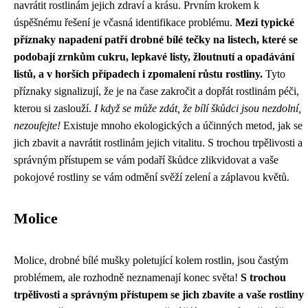
navrátit rostlinám jejich zdraví a krásu. Prvním krokem k
úspěšnému řešení je včasná identifikace problému.
Mezi typické
příznaky napadení patří drobné bílé tečky na listech, které se
podobají zrnkům cukru, lepkavé listy, žloutnutí a opadávání
listů, a v horších případech i zpomalení růstu rostliny.
Tyto
příznaky signalizují, že je na čase zakročit a dopřát rostlinám péči,
kterou si zaslouží.
I když se může zdát, že bílí škůdci jsou nezdolní,
nezoufejte!
Existuje mnoho ekologických a účinných metod, jak se
jich zbavit a navrátit rostlinám jejich vitalitu. S trochou trpělivosti a
správným přístupem se vám podaří škůdce zlikvidovat a vaše
pokojové rostliny se vám odmění svěží zelení a záplavou květů.
Molice
Molice, drobné bílé mušky poletující kolem rostlin, jsou častým
problémem, ale rozhodně neznamenají konec světa!
S trochou
trpělivosti a správným přístupem se jich zbavíte a vaše rostliny