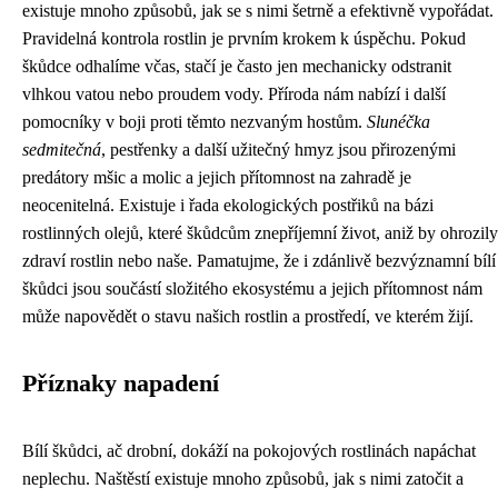
existuje mnoho způsobů, jak se s nimi šetrně a efektivně vypořádat.
Pravidelná kontrola rostlin je prvním krokem k úspěchu. Pokud
škůdce odhalíme včas, stačí je často jen mechanicky odstranit
vlhkou vatou nebo proudem vody. Příroda nám nabízí i další
pomocníky v boji proti těmto nezvaným hostům.
Slunéčka
sedmitečná
, pestřenky a další užitečný hmyz jsou přirozenými
predátory mšic a molic a jejich přítomnost na zahradě je
neocenitelná. Existuje i řada ekologických postřiků na bázi
rostlinných olejů, které škůdcům znepříjemní život, aniž by ohrozily
zdraví rostlin nebo naše. Pamatujme, že i zdánlivě bezvýznamní bílí
škůdci jsou součástí složitého ekosystému a jejich přítomnost nám
může napovědět o stavu našich rostlin a prostředí, ve kterém žijí.
Příznaky napadení
Bílí škůdci, ač drobní, dokáží na pokojových rostlinách napáchat
neplechu. Naštěstí existuje mnoho způsobů, jak s nimi zatočit a