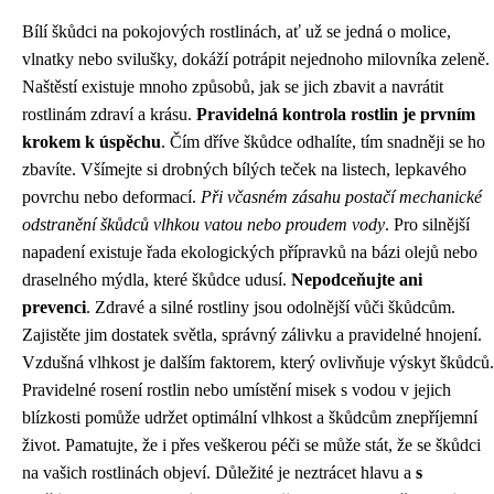
Bílí škůdci na pokojových rostlinách, ať už se jedná o molice,
vlnatky nebo svilušky, dokáží potrápit nejednoho milovníka zeleně.
Naštěstí existuje mnoho způsobů, jak se jich zbavit a navrátit
rostlinám zdraví a krásu.
Pravidelná kontrola rostlin je prvním
krokem k úspěchu
. Čím dříve škůdce odhalíte, tím snadněji se ho
zbavíte. Všímejte si drobných bílých teček na listech, lepkavého
povrchu nebo deformací.
Při včasném zásahu postačí mechanické
odstranění škůdců vlhkou vatou nebo proudem vody
. Pro silnější
napadení existuje řada ekologických přípravků na bázi olejů nebo
draselného mýdla, které škůdce udusí.
Nepodceňujte ani
prevenci
. Zdravé a silné rostliny jsou odolnější vůči škůdcům.
Zajistěte jim dostatek světla, správný zálivku a pravidelné hnojení.
Vzdušná vlhkost je dalším faktorem, který ovlivňuje výskyt škůdců.
Pravidelné rosení rostlin nebo umístění misek s vodou v jejich
blízkosti pomůže udržet optimální vlhkost a škůdcům znepříjemní
život. Pamatujte, že i přes veškerou péči se může stát, že se škůdci
na vašich rostlinách objeví. Důležité je neztrácet hlavu a
s