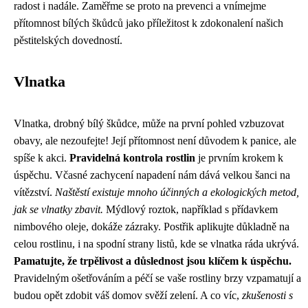
radost i nadále. Zaměřme se proto na prevenci a vnímejme
přítomnost bílých škůdců jako příležitost k zdokonalení našich
pěstitelských dovedností.
Vlnatka
Vlnatka, drobný bílý škůdce, může na první pohled vzbuzovat
obavy, ale nezoufejte! Její přítomnost není důvodem k panice, ale
spíše k akci.
Pravidelná kontrola rostlin
je prvním krokem k
úspěchu. Včasné zachycení napadení nám dává velkou šanci na
vítězství.
Naštěstí existuje mnoho účinných a ekologických metod,
jak se vlnatky zbavit.
Mýdlový roztok, například s přídavkem
nimbového oleje, dokáže zázraky. Postřik aplikujte důkladně na
celou rostlinu, i na spodní strany listů, kde se vlnatka ráda ukrývá.
Pamatujte, že trpělivost a důslednost jsou klíčem k úspěchu.
Pravidelným ošetřováním a péčí se vaše rostliny brzy vzpamatují a
budou opět zdobit váš domov svěží zelení. A co víc,
zkušenosti s