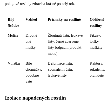
pokojové rostliny zdravé a krásné po celý rok.
Bílý
Vzhled
Příznaky na rostlině
Oblíbené
škůdce
rostliny
Molice
Drobné
Žloutnutí listů, lepkavé
Fíkusy,
bílé
listy, černě zbarvené
ibišky,
mušky
listy (odpadní produkt
muškáty
molic)
Vlnatka
Bílé
Deformace listů,
Kaktusy,
chomáčky,
zpomalení růstu,
sukulenty,
podobné
lepkavé listy
orchideje
vatě
Izolace napadených rostlin