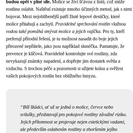
budou opět v plné síle.
Molice se živí šťávou z listů, což může
rostlinu oslabit. Naštěstí existuje mnoho účinných metod, jak s nimi
bojovat. Mezi nejoblíbenější patří žluté lepové destičky, které
molice přitahují a zachytí.
Pravidelné sprchování rostlin vlažnou
vodou také pomáhá smývat molice a jejich vajíčka.
Pro ty, kteří
preferují přírodní řešení, je tu možnost nasadit do boje jejich
přirozené nepřátele, jako jsou například slunéčka. Pamatujte, že
prevence je klíčová. Pravidelně kontrolujte své rostliny, zda
nevykazují známky napadení, a dopřejte jim dostatek světla a
vzduchu. S trochou péče a pozornosti si užijete krásu a svěžest
vašich pokojových rostlin bez obtížného hmyzu.
Bílí škůdci, ať už se jedná o molice, červce nebo
svilušky, představují pro pokojové rostliny závažné riziko.
Jejich přítomnost se projevuje nejen estetickými vadami,
ale především oslabením rostliny a zhoršením jejího