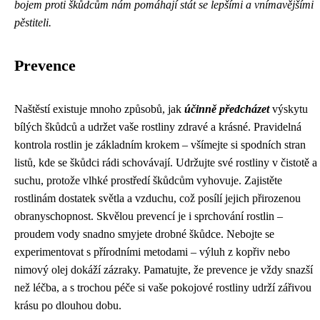
bojem proti škůdcům nám pomáhají stát se lepšími a vnímavějšími
pěstiteli.
Prevence
Naštěstí existuje mnoho způsobů, jak
účinně předcházet
výskytu
bílých škůdců a udržet vaše rostliny zdravé a krásné. Pravidelná
kontrola rostlin je základním krokem – všímejte si spodních stran
listů, kde se škůdci rádi schovávají. Udržujte své rostliny v čistotě a
suchu, protože vlhké prostředí škůdcům vyhovuje. Zajistěte
rostlinám dostatek světla a vzduchu, což posílí jejich přirozenou
obranyschopnost. Skvělou prevencí je i sprchování rostlin –
proudem vody snadno smyjete drobné škůdce. Nebojte se
experimentovat s přírodními metodami – výluh z kopřiv nebo
nimový olej dokáží zázraky. Pamatujte, že prevence je vždy snazší
než léčba, a s trochou péče si vaše pokojové rostliny udrží zářivou
krásu po dlouhou dobu.