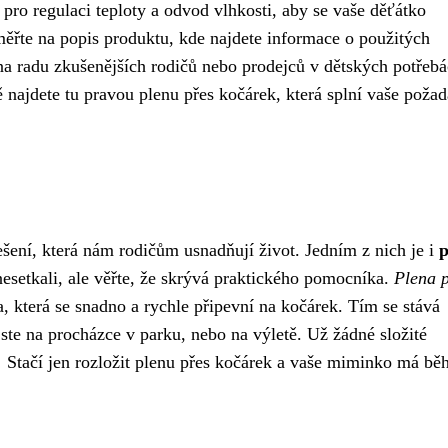
 pro regulaci teploty a odvod vlhkosti, aby se vaše děťátko
aměřte na popis produktu, kde najdete informace o použitých
t na radu zkušenějších rodičů nebo prodejců v dětských potřebá
 najdete tu pravou plenu přes kočárek, která splní vaše poža
ešení, která nám rodičům usnadňují život. Jedním z nich je i
p
nesetkali, ale věřte, že skrývá praktického pomocníka.
Plena 
, která se snadno a rychle připevní na kočárek. Tím se stává
jste na procházce v parku, nebo na výletě. Už žádné složité
 Stačí jen rozložit plenu přes kočárek a vaše miminko má b