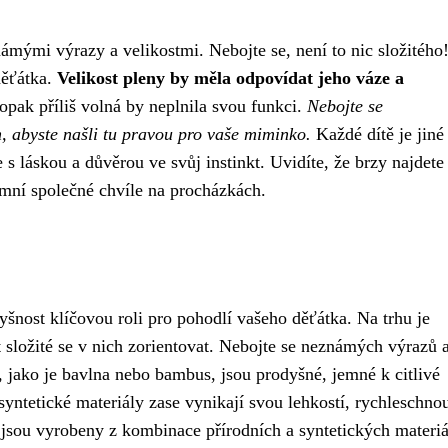
ámými výrazy a velikostmi. Nebojte se, není to nic složitého
děťátka.
Velikost pleny by měla odpovídat jeho váze a
aopak příliš volná by neplnila svou funkci.
Nebojte se
, abyste našli tu pravou pro vaše miminko.
Každé dítě je jiné
 láskou a důvěrou ve svůj instinkt. Uvidíte, že brzy najdete
emní společné chvíle na procházkách.
yšnost klíčovou roli pro pohodlí vašeho děťátka. Na trhu je
 složité se v nich zorientovat. Nebojte se neznámých výrazů 
, jako je bavlna nebo bambus, jsou prodyšné, jemné k citlivé
yntetické materiály zase vynikají svou lehkostí, rychleschno
 jsou vyrobeny z kombinace přírodních a syntetických materiá