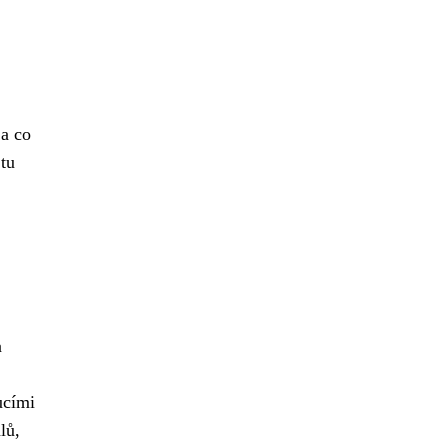
!
 a co
 tu
a
ucími
lů,