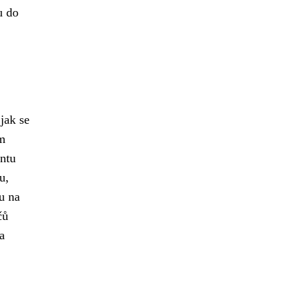
u do
jak se
ím
antu
u,
u na
čů
a