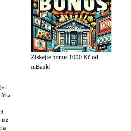
Získejte bonus 1000 Kč od
mBank!
je i
síťka
ed
 tak
oha