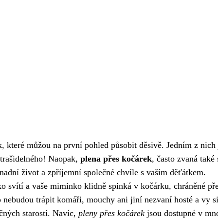
, které můžou na první pohled působit děsivě. Jedním z nich 
 strašidelného! Naopak,
plena přes kočárek
, často zvaná také 
adní život a zpříjemní společné chvíle s vaším děťátkem.
ko svítí a vaše miminko klidně spinká v kočárku, chráněné př
 nebudou trápit komáři, mouchy ani jiní nezvaní hosté a vy si
čných starostí. Navíc,
pleny přes kočárek
jsou dostupné v mn