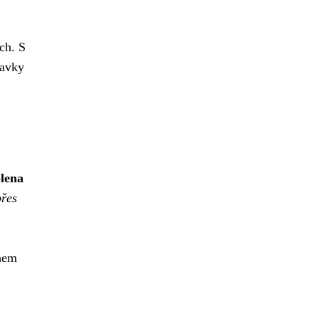
ch. S
davky
lena
přes
ěhem