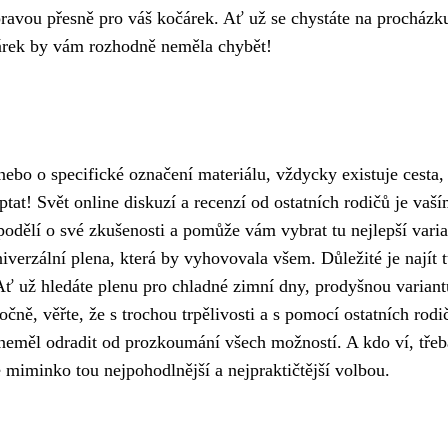
 pravou přesně pro váš kočárek. Ať už se chystáte na procházk
árek by vám rozhodně neměla chybět!
bo o specifické označení materiálu, vždycky existuje cesta, 
ptat! Svět online diskuzí a recenzí od ostatních rodičů je vaš
odělí o své zkušenosti a pomůže vám vybrat tu nejlepší vari
verzální plena, která by vyhovovala všem. Důležité je najít t
Ať už hledáte plenu pro chladné zimní dny, prodyšnou variant
čně, věřte, že s trochou trpělivosti a s pomocí ostatních rodi
eměl odradit od prozkoumání všech možností. A kdo ví, třeb
 miminko tou nejpohodlnější a nejpraktičtější volbou.