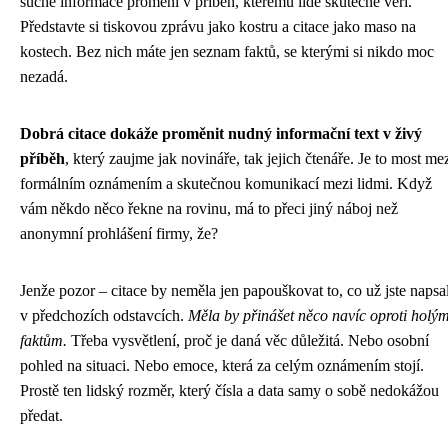
suché informace promění v příběh, kterému lidé skutečně věří.
Představte si tiskovou zprávu jako kostru a citace jako maso na
kostech. Bez nich máte jen seznam faktů, se kterými si nikdo moc
nezadá.
Dobrá citace dokáže proměnit nudný informační text v živý
příběh
, který zaujme jak novináře, tak jejich čtenáře. Je to most me
formálním oznámením a skutečnou komunikací mezi lidmi. Když
vám někdo něco řekne na rovinu, má to přeci jiný náboj než
anonymní prohlášení firmy, že?
Jenže pozor – citace by neměla jen papouškovat to, co už jste napsal
v předchozích odstavcích.
Měla by přinášet něco navíc oproti holý
faktům.
Třeba vysvětlení, proč je daná věc důležitá. Nebo osobní
pohled na situaci. Nebo emoce, která za celým oznámením stojí.
Prostě ten lidský rozměr, který čísla a data samy o sobě nedokážou
předat.