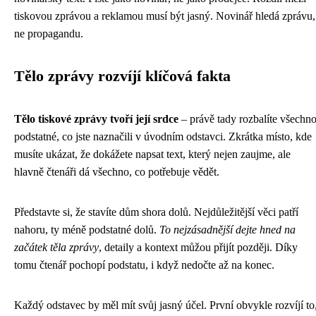
tiskovou zprávou a reklamou musí být jasný. Novinář hledá zprávu,
ne propagandu.
Tělo zprávy rozvíjí klíčová fakta
Tělo tiskové zprávy tvoří její srdce
– právě tady rozbalíte všechn
podstatné, co jste naznačili v úvodním odstavci. Zkrátka místo, kde
musíte ukázat, že dokážete napsat text, který nejen zaujme, ale
hlavně čtenáři dá všechno, co potřebuje vědět.
Představte si, že stavíte dům shora dolů. Nejdůležitější věci patří
nahoru, ty méně podstatné dolů.
To nejzásadnější dejte hned na
začátek těla zprávy
, detaily a kontext můžou přijít později. Díky
tomu čtenář pochopí podstatu, i když nedočte až na konec.
Každý odstavec by měl mít svůj jasný účel. První obvykle rozvíjí to