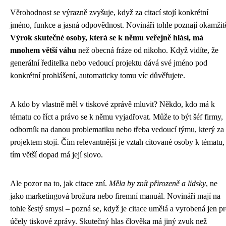
Věrohodnost se výrazně zvyšuje, když za citací stojí konkrétní
jméno, funkce a jasná odpovědnost. Novináři tohle poznají okamžit
Výrok skutečné osoby, která se k němu veřejně hlásí, má
mnohem větší váhu
než obecná fráze od nikoho. Když vidíte, že
generální ředitelka nebo vedoucí projektu dává své jméno pod
konkrétní prohlášení, automaticky tomu víc důvěřujete.
A kdo by vlastně měl v tiskové zprávě mluvit? Někdo, kdo má k
tématu co říct a právo se k němu vyjadřovat. Může to být šéf firmy,
odborník na danou problematiku nebo třeba vedoucí týmu, který za
projektem stojí. Čím relevantnější je vztah citované osoby k tématu,
tím větší dopad má její slovo.
Ale pozor na to, jak citace zní.
Měla by znít přirozeně a lidsky
, ne
jako marketingová brožura nebo firemní manuál. Novináři mají na
tohle šestý smysl – pozná se, když je citace umělá a vyrobená jen p
účely tiskové zprávy. Skutečný hlas člověka má jiný zvuk než