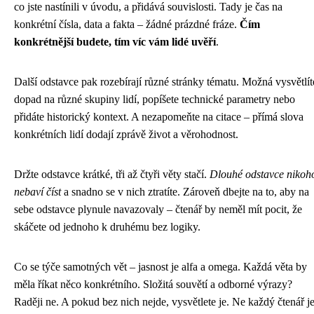
co jste nastínili v úvodu, a přidává souvislosti. Tady je čas na
konkrétní čísla, data a fakta – žádné prázdné fráze.
Čím
konkrétnější budete, tím víc vám lidé uvěří
.
Další odstavce pak rozebírají různé stránky tématu. Možná vysvětlít
dopad na různé skupiny lidí, popíšete technické parametry nebo
přidáte historický kontext. A nezapomeňte na citace – přímá slova
konkrétních lidí dodají zprávě život a věrohodnost.
Držte odstavce krátké, tři až čtyři věty stačí.
Dlouhé odstavce nikoh
nebaví číst
a snadno se v nich ztratíte. Zároveň dbejte na to, aby na
sebe odstavce plynule navazovaly – čtenář by neměl mít pocit, že
skáčete od jednoho k druhému bez logiky.
Co se týče samotných vět – jasnost je alfa a omega. Každá věta by
měla říkat něco konkrétního. Složitá souvětí a odborné výrazy?
Raději ne. A pokud bez nich nejde, vysvětlete je. Ne každý čtenář j