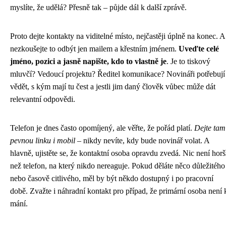
myslíte, že udělá? Přesně tak – půjde dál k další zprávě.
Proto dejte kontakty na viditelné místo, nejčastěji úplně na konec. A
nezkoušejte to odbýt jen mailem a křestním jménem.
Uveďte celé
jméno, pozici a jasně napište, kdo to vlastně je
. Je to tiskový
mluvčí? Vedoucí projektu? Ředitel komunikace? Novináři potřebují
vědět, s kým mají tu čest a jestli jim daný člověk vůbec může dát
relevantní odpovědi.
Telefon je dnes často opomíjený, ale věřte, že pořád platí.
Dejte tam
pevnou linku i mobil
– nikdy nevíte, kdy bude novinář volat. A
hlavně, ujistěte se, že kontaktní osoba opravdu zvedá. Nic není horš
než telefon, na který nikdo nereaguje. Pokud děláte něco důležitého
nebo časově citlivého, měl by být někdo dostupný i po pracovní
době. Zvažte i náhradní kontakt pro případ, že primární osoba není 
mání.