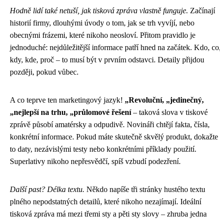
Hodně lidí také netuší, jak tisková zpráva vlastně funguje.
Začínají
historií firmy, dlouhými úvody o tom, jak se trh vyvíjí, nebo
obecnými frázemi, které nikoho neosloví. Přitom pravidlo je
jednoduché: nejdůležitější informace patří hned na začátek. Kdo, co
kdy, kde, proč – to musí být v prvním odstavci. Detaily přijdou
později, pokud vůbec.
A co teprve ten marketingový jazyk!
„Revoluční, „jedinečný,
„nejlepší na trhu, „průlomové řešení
– taková slova v tiskové
zprávě působí amatérsky a odpudivě. Novináři chtějí fakta, čísla,
konkrétní informace. Pokud máte skutečně skvělý produkt, dokažte
to daty, nezávislými testy nebo konkrétními příklady použití.
Superlativy nikoho nepřesvědčí, spíš vzbudí podezření.
Další past? Délka textu.
Někdo napíše tři stránky hustého textu
plného nepodstatných detailů, které nikoho nezajímají. Ideální
tisková zpráva má mezi třemi sty a pěti sty slovy – zhruba jedna