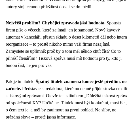
autory stojí cennou příležitost dostat se do médií.
Největší problém? Chybějící zpravodajská hodnota.
Spousta
firem píše o věcech, které zajímají jen je samotné. Nový kávový
automat v kanceláři, přesun skladu o deset kilometrů dál nebo intern
reorganizace – to prostě nikoho mimo vaši firmu nezajímá.
Zamyslete se upřímně: proč by o tom měl někdo chtít číst? Co to
přináší čtenářům? Tisková zpráva musí mít hodnotu pro ty, kdo ji
budou číst, ne jen pro vás.
Pak je tu titulek.
Špatný titulek znamená konec ještě předtím, ne
začnete.
Představte si redaktora, kterému denně přijde stovka email
s tiskovými zprávami. Otevře ten s titulkem „Důležitá tisková zpráv
od společnosti XY? Určitě ne. Titulek musí být konkrétní, musí říct,
o čem text je, a měl by zaujmout na první pohled. Ne sliby, ne
prázdná slova – prostě jasná informace.