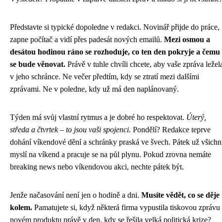
Představte si typické dopoledne v redakci. Novinář přijde do práce,
zapne počítač a vidí přes padesát nových emailů.
Mezi osmou a
desátou hodinou ráno se rozhoduje, co ten den pokryje a čemu
se bude věnovat.
Právě v tuhle chvíli chcete, aby vaše zpráva ležel
v jeho schránce. Ne večer předtím, kdy se ztratí mezi dalšími
zprávami. Ne v poledne, kdy už má den naplánovaný.
Týden má svůj vlastní rytmus a je dobré ho respektovat.
Úterý,
středa a čtvrtek – to jsou vaši spojenci.
Pondělí? Redakce teprve
dohání víkendové dění a schránky praská ve švech. Pátek už všichn
myslí na víkend a pracuje se na půl plynu. Pokud zrovna nemáte
breaking news nebo víkendovou akci, nechte pátek být.
Jenže načasování není jen o hodině a dni.
Musíte vědět, co se děje
kolem.
Pamatujete si, když některá firma vypustila tiskovou zprávu
novém produktu právě v den, kdy se řešila velká politická krize?