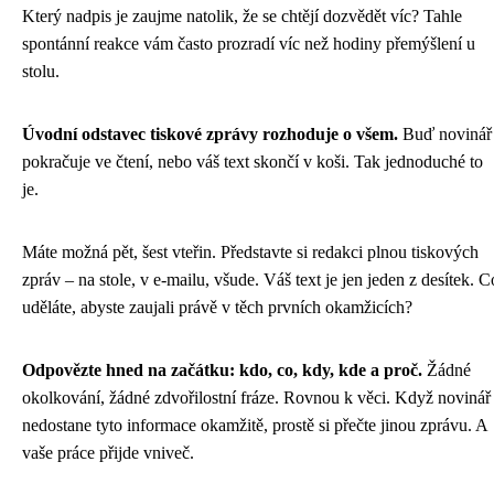
Který nadpis je zaujme natolik, že se chtějí dozvědět víc? Tahle
spontánní reakce vám často prozradí víc než hodiny přemýšlení u
stolu.
Úvodní odstavec tiskové zprávy rozhoduje o všem.
Buď novinář
pokračuje ve čtení, nebo váš text skončí v koši. Tak jednoduché to
je.
Máte možná pět, šest vteřin. Představte si redakci plnou tiskových
zpráv – na stole, v e-mailu, všude. Váš text je jen jeden z desítek. C
uděláte, abyste zaujali právě v těch prvních okamžicích?
Odpovězte hned na začátku: kdo, co, kdy, kde a proč.
Žádné
okolkování, žádné zdvořilostní fráze. Rovnou k věci. Když novinář
nedostane tyto informace okamžitě, prostě si přečte jinou zprávu. A
vaše práce přijde vniveč.