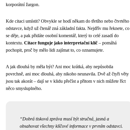
korporátní žargon.
Kde citaci umístit? Obvykle se hodí někam do třetího nebo čtvrtého
odstavce, když už čtenář zná základní fakta. Nejdřív mu řeknete, co
se děje, a pak přidáte osobní komentář, který to celé zasadí do
kontextu.
Citace funguje jako interpretační klíč
– pomáhá
pochopit, proč by mělo lidi zajímat to, co oznamujete.
A jak dlouhá by měla být? Ani moc krátká, aby nepůsobila
povrchně, ani moc dlouhá, aby nikoho neunavila. Dvě až čtyři věty
jsou tak akorát – dají se v klidu přečíst a přitom v nich můžete říct
něco smysluplného.
Dobrá tisková zpráva musí být stručná, jasná a
obsahovat všechny klíčové informace v prvním odstavci.