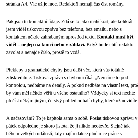
stránka A4. Víc už je moc. Redaktoři nemají čas číst romány.
Pak jsou tu kontaktní údaje. Zdá se to jako maličkost, ale kolikrát
jsem viděl tiskovou zprávu bez telefonu, bez emailu, nebo s
kontaktem někde zahrabaným uprostřed textu.
Kontakt musí být
vidět – nejlép na konci nebo v záhlaví.
Když bude chtít redaktor
zavolat a nenajde číslo, prostě to vzdá.
Překlepy a gramatické chyby jsou další věc, která vás totálně
zdiskredituje. Tisková zpráva s chybami říká: „Nemáme to pod
kontrolou, nedbáme na detaily. A pokud nedbáte na vlastní text, pro
by vám měl někdo věřit u všeho ostatního? Vždycky si text nechte
přečíst někým jiným, čerstvý pohled odhalí chyby, které už nevidíte
A načasování? To je kapitola sama o sobě. Poslat tiskovou zprávu v
pátek odpoledne je skoro jistota, že ji nikdo neotevře. Stejně tak
během velkých událostí, kdy mají redakce plné ruce práce s