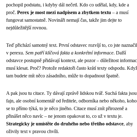
pochopil podstatu, i kdyby dál nečetl. Kdo co udělal, kdy, kde a
proč.
Perex je most mezi nadpisem a zbytkem textu
– a musí
fungovat samostatně. Novináři nemají čas, takže jim dejte to
nejdůležitější rovnou.
Teď přichází samotný text. První odstavec rozvíjí to, co jste naznačil
v perexu.
Sem patří klíčová fakta a konkrétní informace
. Další
odstavce postupně přidávají kontext, ale pozor – důležitost informac
musí klesat. Proč? Protože redaktoři často krátí texty odspodu. Kdy
tam budete mít něco zásadního, může to dopadnout špatně.
A pak jsou tu citace. Ty dávají zprávě lidskou tvář. Suchá fakta jsou
fajn, ale osobní komentář od ředitele, odborníka nebo někoho, koho
se to přímo týká, to je něco jiného. Citace musí znít přirozeně a
přinášet něco navíc – ne jenom opakovat to, co už v textu je.
Strategicky je umístěte do druhého nebo třetího odstavce
, aby
oživily text v pravou chvíli.