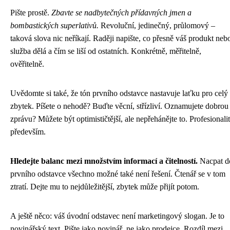
Pište prostě.
Zbavte se nadbytečných přídavných jmen a
bombastických superlativů.
Revoluční, jedinečný, průlomový –
taková slova nic neříkají. Raději napište, co přesně váš produkt neb
služba dělá a čím se liší od ostatních. Konkrétně, měřitelně,
ověřitelně.
Uvědomte si také, že tón prvního odstavce nastavuje laťku pro celý
zbytek. Píšete o nehodě? Buďte věcní, střízliví. Oznamujete dobrou
zprávu? Můžete být optimističtější, ale nepřehánějte to. Profesionali
především.
Hledejte balanc mezi množstvím informací a čitelností.
Nacpat d
prvního odstavce všechno možné také není řešení. Čtenář se v tom
ztratí. Dejte mu to nejdůležitější, zbytek může přijít potom.
A ještě něco: váš úvodní odstavec není marketingový slogan. Je to
novinářský text. Pište jako novinář, ne jako prodejce. Rozdíl mezi