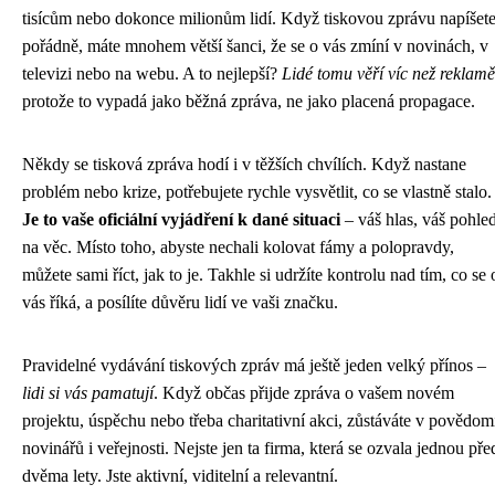
tisícům nebo dokonce milionům lidí. Když tiskovou zprávu napíšet
pořádně, máte mnohem větší šanci, že se o vás zmíní v novinách, v
televizi nebo na webu. A to nejlepší?
Lidé tomu věří víc než reklamě
protože to vypadá jako běžná zpráva, ne jako placená propagace.
Někdy se tisková zpráva hodí i v těžších chvílích. Když nastane
problém nebo krize, potřebujete rychle vysvětlit, co se vlastně stalo.
Je to vaše oficiální vyjádření k dané situaci
– váš hlas, váš pohle
na věc. Místo toho, abyste nechali kolovat fámy a polopravdy,
můžete sami říct, jak to je. Takhle si udržíte kontrolu nad tím, co se 
vás říká, a posílíte důvěru lidí ve vaši značku.
Pravidelné vydávání tiskových zpráv má ještě jeden velký přínos –
lidi si vás pamatují
. Když občas přijde zpráva o vašem novém
projektu, úspěchu nebo třeba charitativní akci, zůstáváte v povědom
novinářů i veřejnosti. Nejste jen ta firma, která se ozvala jednou pře
dvěma lety. Jste aktivní, viditelní a relevantní.