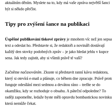
aktuálním děním. Myslete na to, kdy má vaše zpráva největší šanci
být si někdo přečíst.
Tipy pro zvýšení šance na publikaci
Úspěšné publikování tiskové zprávy
je mnohem víc než jen sepsa
text a odeslat ho. Představte si, že redaktoři a novináři dostávají
každý den stovky podobných zpráv – je jako hledat jehlu v kupce
sena. Jak tedy zajistit, aby si všimli právě té vaší?
Začněme
načasováním
. Zkuste si představit ranní kávu redaktora,
který si otevírá e-mail a plánuje, co během dne zpracuje. Právě prot
funguje odesílání mezi sedmou a devátou ráno – trefíte se do
okamžiku, kdy se rozhoduje o obsahu. A páteční odpoledne? To
raději zapomeňte, ledaže byste měli opravdu bombastickou novinku
která nemůže čekat.