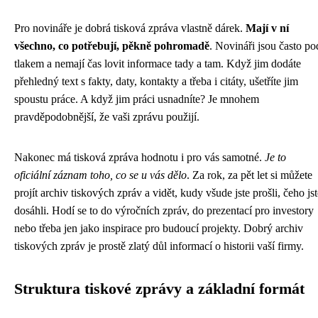
Pro novináře je dobrá tisková zpráva vlastně dárek.
Mají v ní
všechno, co potřebují, pěkně pohromadě
. Novináři jsou často po
tlakem a nemají čas lovit informace tady a tam. Když jim dodáte
přehledný text s fakty, daty, kontakty a třeba i citáty, ušetříte jim
spoustu práce. A když jim práci usnadníte? Je mnohem
pravděpodobnější, že vaši zprávu použijí.
Nakonec má tisková zpráva hodnotu i pro vás samotné.
Je to
oficiální záznam toho, co se u vás dělo
. Za rok, za pět let si můžete
projít archiv tiskových zpráv a vidět, kudy všude jste prošli, čeho jst
dosáhli. Hodí se to do výročních zpráv, do prezentací pro investory
nebo třeba jen jako inspirace pro budoucí projekty. Dobrý archiv
tiskových zpráv je prostě zlatý důl informací o historii vaší firmy.
Struktura tiskové zprávy a základní formát