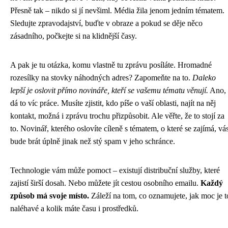
Přesně tak – nikdo si jí nevšiml. Média žila jenom jedním tématem.
Sledujte zpravodajství, buďte v obraze a pokud se děje něco
zásadního, počkejte si na klidnější časy.
A pak je tu otázka, komu vlastně tu zprávu posíláte. Hromadné
rozesílky na stovky náhodných adres? Zapomeňte na to.
Daleko
lepší je oslovit přímo novináře, kteří se vašemu tématu věnují.
Ano,
dá to víc práce. Musíte zjistit, kdo píše o vaší oblasti, najít na něj
kontakt, možná i zprávu trochu přizpůsobit. Ale věřte, že to stojí za
to. Novinář, kterého oslovíte cíleně s tématem, o které se zajímá, vá
bude brát úplně jinak než stý spam v jeho schránce.
Technologie vám může pomoct – existují distribuční služby, které
zajistí širší dosah. Nebo můžete jít cestou osobního emailu.
Každý
způsob má svoje místo.
Záleží na tom, co oznamujete, jak moc je t
naléhavé a kolik máte času i prostředků.