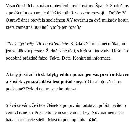
Vezměte si třeba zprávu o otevření nové továrny. Špatně: Společnos
s potěšením oznamuje důležitý milník ve svém rozvoji... Dobře: V
Ostravě dnes otevřela společnost XY továrnu za dvě miliardy korun
která zaměstná 300 lidí. Vidíte ten rozdíl?
Tři až čtyři věty. Víc nepotřebujete.
Každá věta musí něco říkat, ne
jen zaplňovat prostor. Žádné jsme rádi, s hrdostí, inovativní řešení a
podobné prázdné fráze. Fakta. Data. Konkrétní informace.
A tady je zásadní test:
kdyby editor použil jen váš první odstavec
a zbytek vymazal, dává text pořád smysl?
Obsahuje všechno
podstatné? Pokud ne, musíte ho přepsat.
Stává se vám, že čtete článek a po prvním odstavci pořád nevíte, o
čem vlastně je? Přesně tohle nesmíte udělat vy. Novinář nemá čas
hádat, co chcete sdělit. Musí to pochopit okamžitě.