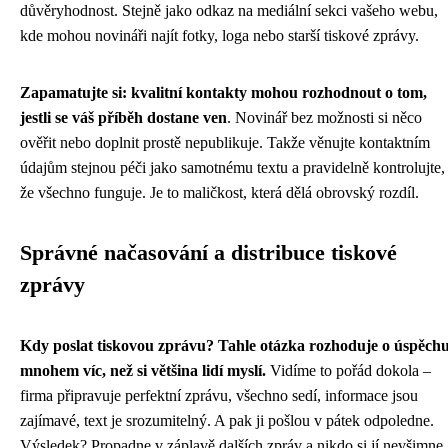
důvěryhodnost. Stejně jako odkaz na mediální sekci vašeho webu,
kde mohou novináři najít fotky, loga nebo starší tiskové zprávy.
Zapamatujte si: kvalitní kontakty mohou rozhodnout o tom,
jestli se váš příběh dostane ven
. Novinář bez možnosti si něco
ověřit nebo doplnit prostě nepublikuje. Takže věnujte kontaktním
údajům stejnou péči jako samotnému textu a pravidelně kontrolujte,
že všechno funguje. Je to maličkost, která dělá obrovský rozdíl.
Správné načasování a distribuce tiskové
zprávy
Kdy poslat tiskovou zprávu? Tahle otázka rozhoduje o úspěch
mnohem víc, než si většina lidí myslí.
Vidíme to pořád dokola –
firma připravuje perfektní zprávu, všechno sedí, informace jsou
zajímavé, text je srozumitelný. A pak ji pošlou v pátek odpoledne.
Výsledek? Propadne v záplavě dalších zpráv a nikdo si jí nevšimne.