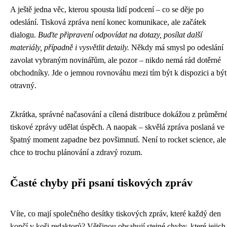
A ještě jedna věc, kterou spousta lidí podcení – co se děje po
odeslání. Tisková zpráva není konec komunikace, ale začátek
dialogu.
Buďte připravení odpovídat na dotazy, posílat další
materiály, případně i vysvětlit detaily.
Někdy má smysl po odeslání
zavolat vybraným novinářům, ale pozor – nikdo nemá rád dotěrné
obchodníky. Jde o jemnou rovnováhu mezi tím být k dispozici a být
otravný.
Zkrátka, správné načasování a cílená distribuce dokážou z průměrn
tiskové zprávy udělat úspěch. A naopak – skvělá zpráva poslaná ve
špatný moment zapadne bez povšimnutí. Není to rocket science, ale
chce to trochu plánování a zdravý rozum.
Časté chyby při psaní tiskových zpráv
Víte, co mají společného desítky tiskových zpráv, které každý den
končí v koši redaktorů? Většinou obsahují stejné chyby, které jejich