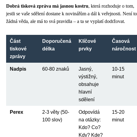
Dobrá tisková zpráva má jasnou kostru
, která rozhoduje o tom,
jestli se vaše sdělení dostane k novinářům a dál k veřejnosti. Není to
žádná věda, ale má to svá pravidla – a ta se vyplatí dodržovat.
Část
Doporučená
Klíčové
Časová
tiskové
délka
prvky
náročnost
zprávy
Nadpis
60-80 znaků
Jasný,
10-15
výstižný,
minut
obsahuje
hlavní
sdělení
Perex
2-3 věty (50-
Odpovídá
15-20
100 slov)
na otázky:
minut
Kdo? Co?
Kdy? Kde?