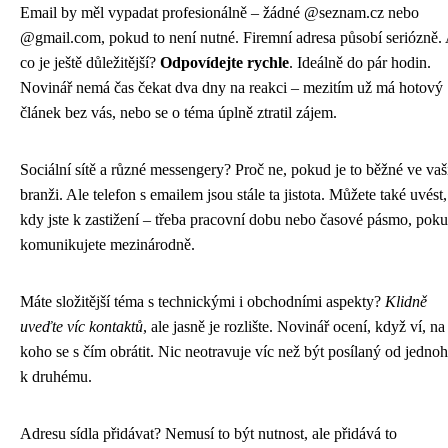
Email by měl vypadat profesionálně – žádné @seznam.cz nebo
@gmail.com, pokud to není nutné. Firemní adresa působí seriózně.
co je ještě důležitější?
Odpovídejte rychle
. Ideálně do pár hodin.
Novinář nemá čas čekat dva dny na reakci – mezitím už má hotový
článek bez vás, nebo se o téma úplně ztratil zájem.
Sociální sítě a různé messengery? Proč ne, pokud je to běžné ve vaš
branži. Ale telefon s emailem jsou stále ta jistota. Můžete také uvést,
kdy jste k zastižení – třeba pracovní dobu nebo časové pásmo, pok
komunikujete mezinárodně.
Máte složitější téma s technickými i obchodními aspekty?
Klidně
uveďte víc kontaktů
, ale jasně je rozlište. Novinář ocení, když ví, na
koho se s čím obrátit. Nic neotravuje víc než být posílaný od jedno
k druhému.
Adresu sídla přidávat? Nemusí to být nutnost, ale přidává to