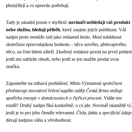
přemýšlejí a co opravdu potřebují.
Tady je zásadní posun v myšlení:
novináři nehledají váš produkt
nebo službu, hledají příběh
, který zaujme jejich publikum. Váš
nadpis proto nemůže znít jako reklamní heslo. Musí nabídnout
skutečnou zpravodajskou hodnotu – něco nového, překvapivého,
něco, na čem lidem záleží. Zkušený redaktor pozná na první pohled
jestli mu nabízíte obsah, nebo jestli se jen snažíte prodat svou
značku.
Zapomeňte na mlhavá prohlášení. Místo
Významná společnost
představuje inovativní řešení
napište raději
Česká firma snižuje
spotřebu energie v domácnostech o čtyřicet procent
. Vidíte ten
rozdíl? Druhý nadpis říká konkrétně, o co jde. Novinář okamžitě ví,
jestli je to pro jeho čtenáře relevantní.
Čísla, fakta a specifické údaje
dávají nadpisu váhu a věrohodnost.