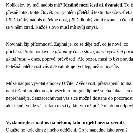
Kolik slov by měl nadpis mít?
Ideálně mezi šesti až dvanácti
. To j
přesně tolik, kolik člověk při rychlém přelétání textu dokáže vstřebat
Příliš krátký nadpis neřekne dost, příliš dlouhý ztratí razanci a čtená
se v něm ztratí. Každé slovo musí mít svůj smysl.
Novináři žijí přítomností. Zajímá je, co se děje teď, co je nové, co
přichází. Proto používejte
přítomný čas a slova, která vytvářejí poci
aktuálnosti
– dnes, poprvé, právě teď. Ale pozor, musí to být pravda
Falešná naléhavost vás diskvalifikuje rychleji, než si myslíte.
Může nadpis vyvolat emoce? Určitě. Zvědavost, překvapení, touha
najít řešení problému – to všechno funguje líp než suchá fakta. Jen t
nepřehánějte. Senzacechtivost vás sice možná dostane do pozornosti
ale stejně rychle vás zařadí mezi ty, kterým už příště nikdo neodpoví
Vyzkoušejte si nadpis na někom, kdo projekt nezná zevnitř.
Ukažte ho kolegům z jiného oddělení. Co je napadne jako první?