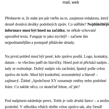
mail, web
Představte si, že máte jen pár vteřin na to, zaujmout redaktora, který
denně dostává desítky podobných zpráv. Co uděláte?
Nejdůležitějš
informace musí být hned na začátku
, ne někde schované
uprostřed textu. Funguje to jako trychtýř – začnete tím
nejpodstatnějším a postupně přidáváte detaily.
Na první pohled musí být jasné, kdo zprávu posílá. Logo, kontakty,
datum – to všechno patří do hlavičky. Hned pod ní přichází nadpis.
tady se rozhoduje. Dobrý nadpis vás zachrání, špatný pošle celou
zprávu do koše. Musí být konkrétní, srozumitelný a hlavně –
zajímavý. Žádné „Společnost XY oznamuje změny nebo podobné
fráze. Co takhle něco, co skutečně řekne, oč jde?
Pod nadpisem následuje perex.
Tohle je vaše druhá šance
– a možn
poslední. V několika větách shrňte celou zprávu tak, aby čtenář