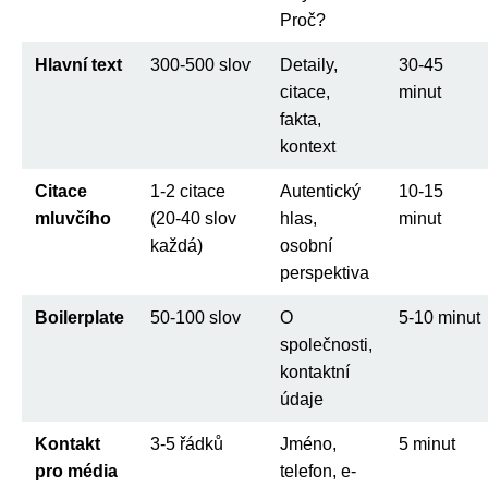
Proč?
Hlavní text
300-500 slov
Detaily,
30-45
citace,
minut
fakta,
kontext
Citace
1-2 citace
Autentický
10-15
mluvčího
(20-40 slov
hlas,
minut
každá)
osobní
perspektiva
Boilerplate
50-100 slov
O
5-10 minut
společnosti,
kontaktní
údaje
Kontakt
3-5 řádků
Jméno,
5 minut
pro média
telefon, e-