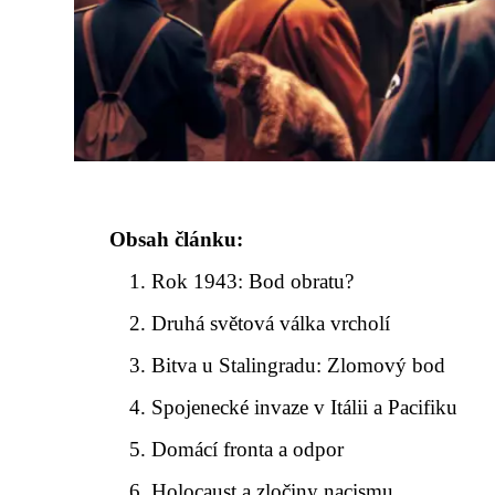
Obsah článku:
Rok 1943: Bod obratu?
Druhá světová válka vrcholí
Bitva u Stalingradu: Zlomový bod
Spojenecké invaze v Itálii a Pacifiku
Domácí fronta a odpor
Holocaust a zločiny nacismu