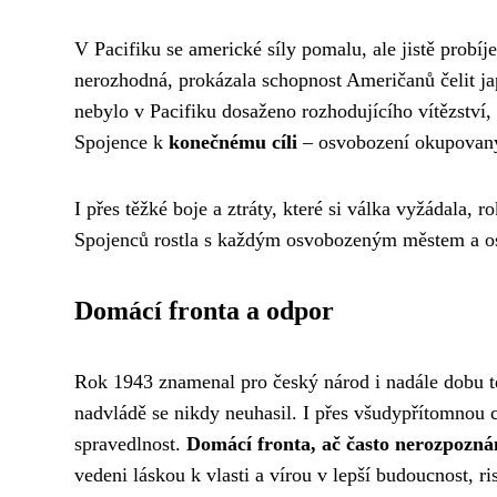
V Pacifiku se americké síly pomalu, ale jistě probí
nerozhodná, prokázala schopnost Američanů čelit j
nebylo v Pacifiku dosaženo rozhodujícího vítězství
Spojence k
konečnému cíli
– osvobození okupovaný
I přes těžké boje a ztráty, které si válka vyžádala,
Spojenců rostla s každým osvobozeným městem a o
Domácí fronta a odpor
Rok 1943 znamenal pro český národ i nadále dobu t
nadvládě se nikdy neuhasil. I přes všudypřítomnou c
spravedlnost.
Domácí fronta, ač často nerozpoznána
vedeni láskou k vlasti a vírou v lepší budoucnost, ri