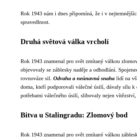
Rok 1943 nám i dnes připomíná, že i v nejtemnějších
spravedlnost.
Druhá světová válka vrcholí
Rok 1943 znamenal pro svět zmítaný válkou zlomový 
objevovaly se záblesky naděje a odhodlání. Spojenec
rovnováze sil.
Odvaha a neúnavná snaha
lidí na vš
doma, kteří podporovali válečné úsilí, dávaly sílu 
potřebami válečného úsilí, slibovaly nejen vítězství,
Bitva u Stalingradu: Zlomový bod
Rok 1943 znamenal pro svět zmítaný válkou záblesk n