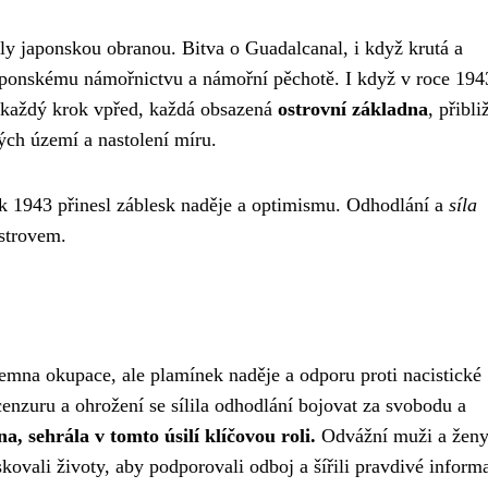
jely japonskou obranou. Bitva o Guadalcanal, i když krutá a
aponskému námořnictvu a námořní pěchotě. I když v roce 194
, každý krok vpřed, každá obsazená
ostrovní základna
, přibli
ch území a nastolení míru.
 rok 1943 přinesl záblesk naděje a optimismu. Odhodlání a
síla
strovem.
emna okupace, ale plamínek naděje a odporu proti nacistické
enzuru a ohrožení se sílila odhodlání bojovat za svobodu a
, sehrála v tomto úsilí klíčovou roli.
Odvážní muži a ženy
skovali životy, aby podporovali odboj a šířili pravdivé inform