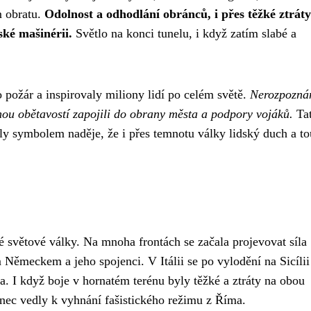
m obratu.
Odolnost a odhodlání obránců, i přes těžké ztráty
ské mašinérii.
Světlo na konci tunelu, i když zatím slabé a
o požár a inspirovaly miliony lidí po celém světě.
Nerozpozná
danou obětavostí zapojili do obrany města a podpory vojáků.
Ta
staly symbolem naděje, že i přes temnotu války lidský duch a t
 světové války. Na mnoha frontách se začala projevovat síla
 Německem a jeho spojenci. V Itálii se po vylodění na Sicílii
. I když boje v hornatém terénu byly těžké a ztráty na obou
nec vedly k vyhnání fašistického režimu z Říma.