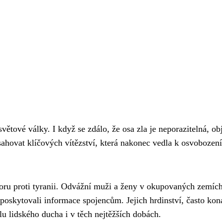
vé války. I když se zdálo, že osa zla je neporazitelná, obj
sahovat klíčových vítězství, která nakonec vedla k osvobození
poru proti tyranii. Odvážní muži a ženy v okupovaných zemích
a poskytovali informace spojencům. Jejich hrdinství, často kon
u lidského ducha i v těch nejtěžších dobách.