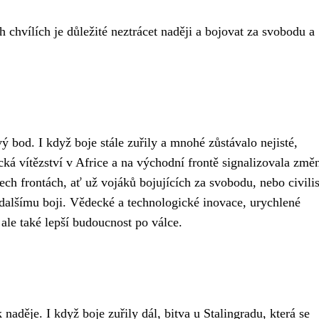
 chvílích je důležité neztrácet naději a bojovat za svobodu a
bod. I když boje stále zuřily a mnohé zůstávalo nejisté,
ká vítězství v Africe a na východní frontě signalizovala změ
ech frontách, ať už vojáků bojujících za svobodu, nebo civili
k dalšímu boji. Vědecké a technologické inovace, urychlené
 ale také lepší budoucnost po válce.
aděje. I když boje zuřily dál, bitva u Stalingradu, která se