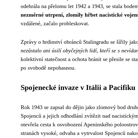
odehrála na přelomu let 1942 a 1943, se stala bode
nezměrné utrpení, zlomily hřbet nacistické vojen
vzdálené, začalo probleskovat.
Zprávy o hrdinství obránců Stalingradu se šířily jak
nezůstalo ani úsilí obyčejných lidí, kteří se s neví
kolektivní statečnost a ochota bránit se přesile se 
po svobodě nepohasnou.
Spojenecké invaze v Itálii a Pacifiku
Rok 1943 se zapsal do dějin jako zlomový bod druhé
Spojenců a jejich odhodlání zvítězit nad nacistickým
otevřela cesta k osvobození Apeninského poloostrova
stranách vysoké, odvaha a vytrvalost Spojenců nako