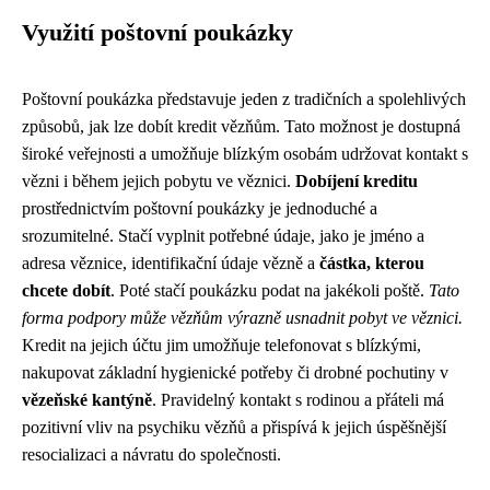
Využití poštovní poukázky
Poštovní poukázka představuje jeden z tradičních a spolehlivých
způsobů, jak lze dobít kredit vězňům. Tato možnost je dostupná
široké veřejnosti a umožňuje blízkým osobám udržovat kontakt s
vězni i během jejich pobytu ve věznici.
Dobíjení kreditu
prostřednictvím poštovní poukázky je jednoduché a
srozumitelné. Stačí vyplnit potřebné údaje, jako je jméno a
adresa věznice, identifikační údaje vězně a
částka, kterou
chcete dobít
. Poté stačí poukázku podat na jakékoli poště.
Tato
forma podpory může vězňům výrazně usnadnit pobyt ve věznici.
Kredit na jejich účtu jim umožňuje telefonovat s blízkými,
nakupovat základní hygienické potřeby či drobné pochutiny v
vězeňské kantýně
. Pravidelný kontakt s rodinou a přáteli má
pozitivní vliv na psychiku vězňů a přispívá k jejich úspěšnější
resocializaci a návratu do společnosti.