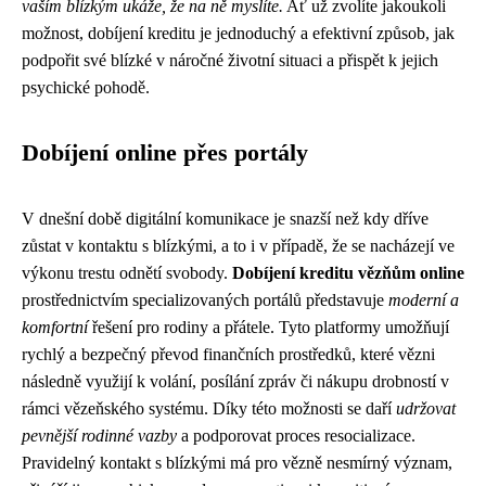
vaším blízkým ukáže, že na ně myslíte.
Ať už zvolíte jakoukoli
možnost, dobíjení kreditu je jednoduchý a efektivní způsob, jak
podpořit své blízké v náročné životní situaci a přispět k jejich
psychické pohodě.
Dobíjení online přes portály
V dnešní době digitální komunikace je snazší než kdy dříve
zůstat v kontaktu s blízkými, a to i v případě, že se nacházejí ve
výkonu trestu odnětí svobody.
Dobíjení kreditu vězňům online
prostřednictvím specializovaných portálů představuje
moderní a
komfortní
řešení pro rodiny a přátele. Tyto platformy umožňují
rychlý a bezpečný převod finančních prostředků, které vězni
následně využijí k volání, posílání zpráv či nákupu drobností v
rámci vězeňského systému. Díky této možnosti se daří
udržovat
pevnější rodinné vazby
a podporovat proces resocializace.
Pravidelný kontakt s blízkými má pro vězně nesmírný význam,