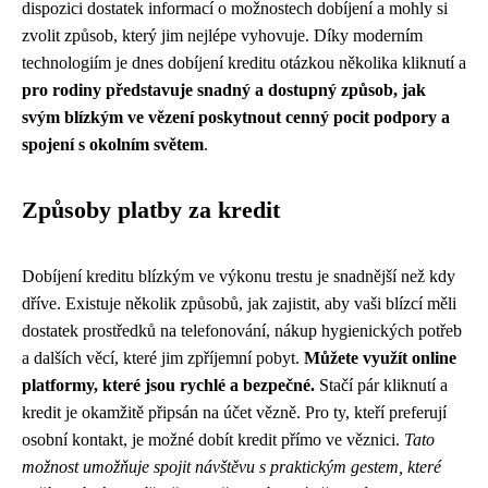
dispozici dostatek informací o možnostech dobíjení a mohly si
zvolit způsob, který jim nejlépe vyhovuje. Díky moderním
technologiím je dnes dobíjení kreditu otázkou několika kliknutí a
pro rodiny představuje snadný a dostupný způsob, jak
svým blízkým ve vězení poskytnout cenný pocit podpory a
spojení s okolním světem
.
Způsoby platby za kredit
Dobíjení kreditu blízkým ve výkonu trestu je snadnější než kdy
dříve. Existuje několik způsobů, jak zajistit, aby vaši blízcí měli
dostatek prostředků na telefonování, nákup hygienických potřeb
a dalších věcí, které jim zpříjemní pobyt.
Můžete využít online
platformy, které jsou rychlé a bezpečné.
Stačí pár kliknutí a
kredit je okamžitě připsán na účet vězně. Pro ty, kteří preferují
osobní kontakt, je možné dobít kredit přímo ve věznici.
Tato
možnost umožňuje spojit návštěvu s praktickým gestem, které