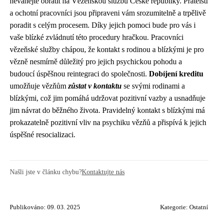
neváhejte obrátit na Vězeňskou službu České republiky. Přátelští
a ochotní pracovníci jsou připraveni vám srozumitelně a trpělivě
poradit s celým procesem. Díky jejich pomoci bude pro vás i
vaše blízké zvládnutí této procedury hračkou. Pracovníci
vězeňské služby chápou, že kontakt s rodinou a blízkými je pro
vězně nesmírně důležitý pro jejich psychickou pohodu a
budoucí úspěšnou reintegraci do společnosti.
Dobíjení kreditu
umožňuje vězňům
zůstat v kontaktu
se svými rodinami a
blízkými, což jim pomáhá udržovat pozitivní vazby a usnadňuje
jim návrat do běžného života. Pravidelný kontakt s blízkými má
prokazatelně pozitivní vliv na psychiku vězňů a přispívá k jejich
úspěšné resocializaci.
Našli jste v článku chybu?
Kontaktujte nás
Publikováno: 09. 03. 2025
Kategorie:
Ostatní