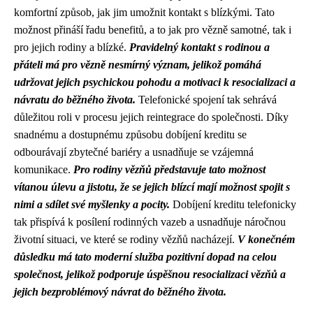
komfortní způsob, jak jim umožnit kontakt s blízkými. Tato
možnost přináší řadu benefitů, a to jak pro vězně samotné, tak i
pro jejich rodiny a blízké.
Pravidelný kontakt s rodinou a
přáteli má pro vězně nesmírný význam, jelikož pomáhá
udržovat jejich psychickou pohodu a motivaci k resocializaci a
návratu do běžného života.
Telefonické spojení tak sehrává
důležitou roli v procesu jejich reintegrace do společnosti. Díky
snadnému a dostupnému způsobu dobíjení kreditu se
odbourávají zbytečné bariéry a usnadňuje se vzájemná
komunikace.
Pro rodiny vězňů představuje tato možnost
vítanou úlevu a jistotu, že se jejich blízcí mají možnost spojit s
nimi a sdílet své myšlenky a pocity.
Dobíjení kreditu telefonicky
tak přispívá k posílení rodinných vazeb a usnadňuje náročnou
životní situaci, ve které se rodiny vězňů nacházejí.
V konečném
důsledku má tato moderní služba pozitivní dopad na celou
společnost, jelikož podporuje úspěšnou resocializaci vězňů a
jejich bezproblémový návrat do běžného života.