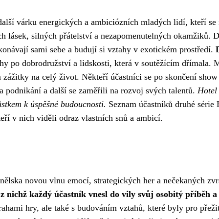
alší várku energických a ambiciózních mladých lidí, kteří se 
ch lásek, silných přátelství a nezapomenutelných okamžiků. D
ekonávají sami sebe a budují si vztahy v exotickém prostředí.
y po dobrodružství a lidskosti, která v soutěžícím dřímala. 
a zážitky na celý život. Někteří účastníci se po skončení show
na podnikání a další se zaměřili na rozvoj svých talentů.
Hotel
ůstkem k úspěšné budoucnosti.
Seznam účastníků druhé série 
eří v nich viděli odraz vlastních snů a ambicí.
anělska novou vlnu emocí, strategických her a nečekaných zvr
 z nichž každý účastník vnesl do vily svůj osobitý příběh 
rahami hry, ale také s budováním vztahů, které byly pro přežit