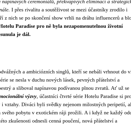
hu napínavých ceremoniálů, překvapivých eliminací a strategic
nále.
I přes rivalitu a soutěživost se mezi účastníky zrodilo i
eří z nich se po skončení show vrhli na dráhu influencerů a bl
Hotelu Paradise pro ně byla nezapomenutelnou životní
sunula je dál.
 odvážných a ambiciózních singlů, kteří se nebáli vrhnout do v
érie se nesla v duchu nových lásek, pevných přátelství a
estrý a sliboval napínavou podívanou plnou zvratů. Ať už se
mocionální výzvy
, účastníci čtvrté série Hotelu Paradise si pro
 i vztahy. Diváci byli svědky nejenom milostných peripetií, a
 svého pobytu v exotickém ráji prožili. A i když ne každý od
této zkušenosti odnesli cenná poučení, nová přátelství a