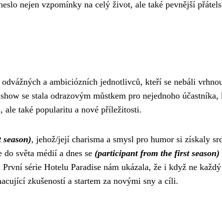
eslo nejen vzpomínky na celý život, ale také pevnější přátels
 odvážných a ambiciózních jednotlivců, kteří se nebáli vrhno
ty show se stala odrazovým můstkem pro nejednoho účastníka, 
 ale také popularitu a nové příležitosti.
t season)
, jehož/její charisma a smysl pro humor si získaly sr
e do světa médií a dnes se
(participant from the first season)
. První série Hotelu Paradise nám ukázala, že i když ne každý
acující zkušeností a startem za novými sny a cíli.