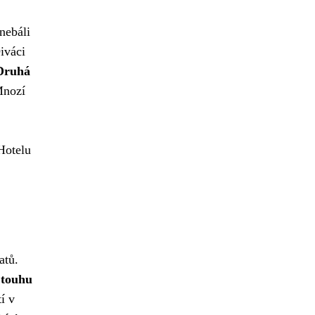
nebáli
iváci
Druhá
Mnozí
Hotelu
atů.
a touhu
í v