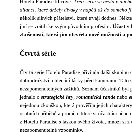
Hotelu Paradise klíčové.
Třetí série se nesla v duc
aliancí, které držely diváky v napětí až do samého fi
několik silných přátelství, které trvají dodnes. Někt
jiní se vrátili ke svým původním profesím.
Účast v 
zkušeností, která jim otevřela nové možnosti a po
Čtvrtá série
Čtvrtá série Hotelu Paradise přivítala další skupinu
dobrodružství a hledání lásky před kamerami. Tato s
nezapomenutelných zážitků. Seznam účastníků byl p
jednalo o
strategické hry
,
romantická rande
nebo
e
nejednou zkouškou, která prověřila jejich charaktery
osobních příběhů a proměn, které si účastníci během
z Hotelu Paradise s láskou svého života, mnozí si z 
nezapomenutelné vzpomínky.