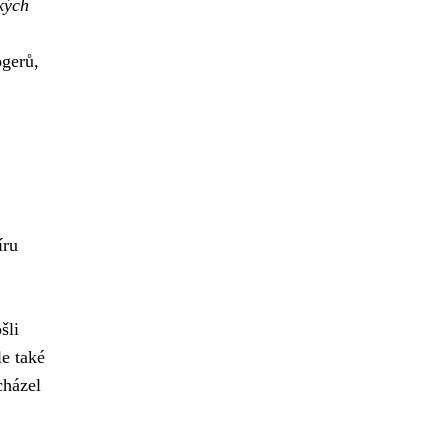
kých
ogerů,
íru
šli
le také
cházel