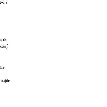
tví a
ut do
který
dce
 najde