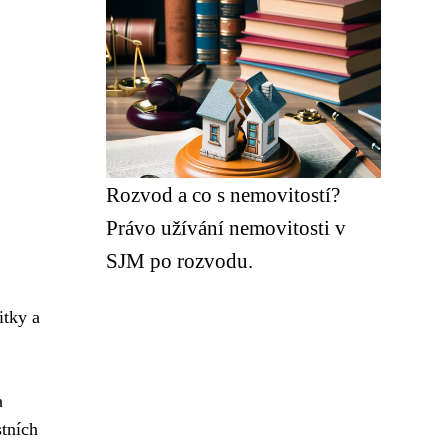
Rozvod a co s nemovitostí?
Právo užívání nemovitosti v
SJM po rozvodu.
itky a
a
stních