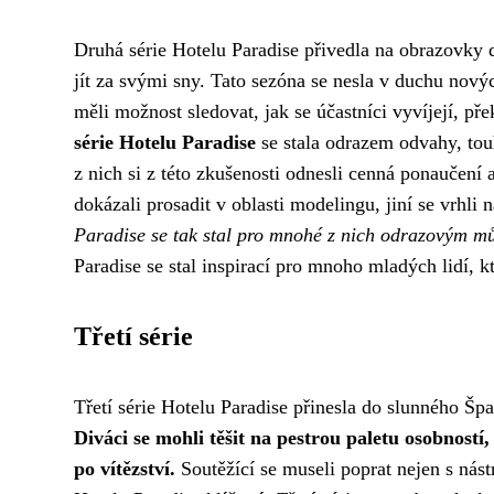
Druhá série Hotelu Paradise přivedla na obrazovky d
jít za svými sny. Tato sezóna se nesla v duchu nový
měli možnost sledovat, jak se účastníci vyvíjejí, př
série Hotelu Paradise
se stala odrazem odvahy, touh
z nich si z této zkušenosti odnesli cenná ponaučení 
dokázali prosadit v oblasti modelingu, jiní se vrhli 
Paradise se tak stal pro mnohé z nich odrazovým m
Paradise se stal inspirací pro mnoho mladých lidí, kt
Třetí série
Třetí série Hotelu Paradise přinesla do slunného Šp
Diváci se mohli těšit na pestrou paletu osobností,
po vítězství.
Soutěžící se museli poprat nejen s nást