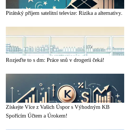
Pirátský příjem satelitní televize: Rizika a alternativy.
Rozjeďte to s dm: Práce snů v drogerii čeká!
Získejte Více z Vašich Úspor s Výhodným KB
Spořícím Účtem a Úrokem!