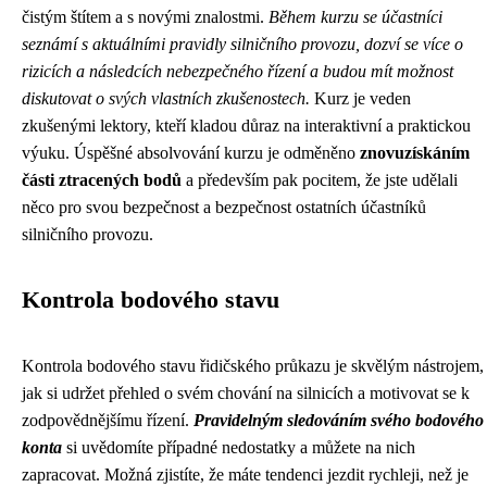
čistým štítem a s novými znalostmi.
Během kurzu se účastníci
seznámí s aktuálními pravidly silničního provozu, dozví se více o
rizicích a následcích nebezpečného řízení a budou mít možnost
diskutovat o svých vlastních zkušenostech.
Kurz je veden
zkušenými lektory, kteří kladou důraz na interaktivní a praktickou
výuku. Úspěšné absolvování kurzu je odměněno
znovuzískáním
části ztracených bodů
a především pak pocitem, že jste udělali
něco pro svou bezpečnost a bezpečnost ostatních účastníků
silničního provozu.
Kontrola bodového stavu
Kontrola bodového stavu řidičského průkazu je skvělým nástrojem,
jak si udržet přehled o svém chování na silnicích a motivovat se k
zodpovědnějšímu řízení.
Pravidelným sledováním svého bodového
konta
si uvědomíte případné nedostatky a můžete na nich
zapracovat. Možná zjistíte, že máte tendenci jezdit rychleji, než je