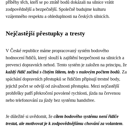
příběhy těch, kteří se po ztrátě bodů dokázali na silnice vrátit
zodpovědnější a bezpečnější. Společně budujme kulturu
vzájemného respektu a ohleduplnosti na českých silnicích.
Nejčastější přestupky a tresty
V České republice máme propracovaný systém bodového
hodnocení řidičů, který slouží k zajištění bezpečnosti na silnicích a
prevenci dopravních nehod. Tento systém je založen na principu, že
každý řidič začíná s čistým štítem, tedy s nulovým počtem bodů
. Za
spáchání dopravních přestupků se řidičům připisují trestné body,
jejichž počet se odvíjí od závažnosti přestupku. Mezi nejčastější
prohřešky patří překročení povolené rychlosti, jízda na červenou
nebo telefonování za jízdy bez systému handsfree.
Je důležité si uvědomit, že
cílem bodového systému není řidiče
trestat, ale motivovat je k zodpovědnějšímu chování za volantem
.