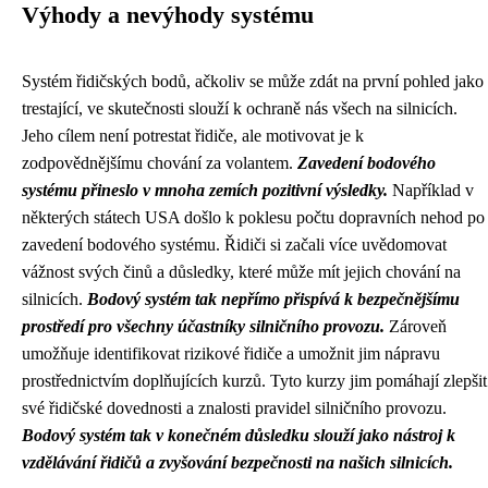
Výhody a nevýhody systému
Systém řidičských bodů, ačkoliv se může zdát na první pohled jako
trestající, ve skutečnosti slouží k ochraně nás všech na silnicích.
Jeho cílem není potrestat řidiče, ale motivovat je k
zodpovědnějšímu chování za volantem.
Zavedení bodového
systému přineslo v mnoha zemích pozitivní výsledky.
Například v
některých státech USA došlo k poklesu počtu dopravních nehod po
zavedení bodového systému. Řidiči si začali více uvědomovat
vážnost svých činů a důsledky, které může mít jejich chování na
silnicích.
Bodový systém tak nepřímo přispívá k bezpečnějšímu
prostředí pro všechny účastníky silničního provozu.
Zároveň
umožňuje identifikovat rizikové řidiče a umožnit jim nápravu
prostřednictvím doplňujících kurzů. Tyto kurzy jim pomáhají zlepšit
své řidičské dovednosti a znalosti pravidel silničního provozu.
Bodový systém tak v konečném důsledku slouží jako nástroj k
vzdělávání řidičů a zvyšování bezpečnosti na našich silnicích.