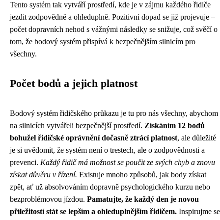
Tento systém tak vytváří prostředí, kde je v zájmu každého řidiče
jezdit zodpovědně a ohleduplně. Pozitivní dopad se již projevuje –
počet dopravních nehod s vážnými následky se snižuje, což svěčí o
tom, že bodový systém přispívá k bezpečnějším silnicím pro
všechny.
Počet bodů a jejich platnost
Bodový systém řidičského průkazu je tu pro nás všechny, abychom
na silnicích vytvářeli bezpečnější prostředí.
Získáním 12 bodů
bohužel řidičské oprávnění dočasně ztrácí platnost
, ale důležité
je si uvědomit, že systém není o trestech, ale o zodpovědnosti a
prevenci.
Každý řidič má možnost se poučit ze svých chyb a znovu
získat důvěru v řízení.
Existuje mnoho způsobů, jak body získat
zpět, ať už absolvováním dopravně psychologického kurzu nebo
bezproblémovou jízdou.
Pamatujte, že každý den je novou
příležitostí stát se lepším a ohleduplnějším řidičem.
Inspirujme se