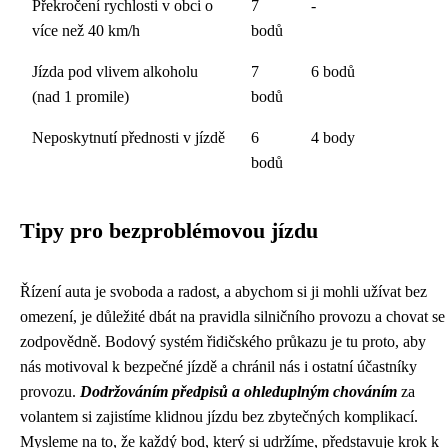
Překročení rychlosti v obci o
7
-
více než 40 km/h
bodů
Jízda pod vlivem alkoholu
7
6 bodů
(nad 1 promile)
bodů
Neposkytnutí přednosti v jízdě
6
4 body
bodů
Tipy pro bezproblémovou jízdu
Řízení auta je svoboda a radost, a abychom si ji mohli užívat bez
omezení, je důležité dbát na pravidla silničního provozu a chovat se
zodpovědně. Bodový systém řidičského průkazu je tu proto, aby
nás motivoval k bezpečné jízdě a chránil nás i ostatní účastníky
provozu.
Dodržováním předpisů a ohleduplným chováním
za
volantem si zajistíme klidnou jízdu bez zbytečných komplikací.
Mysleme na to, že každý bod, který si udržíme, představuje krok k