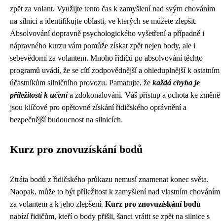
zpět za volant. Využijte tento čas k zamyšlení nad svým chováním
na silnici a identifikujte oblasti, ve kterých se můžete zlepšit.
Absolvování dopravně psychologického vyšetření a případně i
nápravného kurzu vám pomůže získat zpět nejen body, ale i
sebevědomí za volantem. Mnoho řidičů po absolvování těchto
programů uvádí, že se cítí zodpovědnější a ohleduplnější k ostatním
účastníkům silničního provozu. Pamatujte, že
každá chyba je
příležitostí k učení
a zdokonalování. Váš přístup a ochota ke změně
jsou klíčové pro opětovné získání řidičského oprávnění a
bezpečnější budoucnost na silnicích.
Kurz pro znovuzískání bodů
Ztráta bodů z řidičského průkazu nemusí znamenat konec světa.
Naopak, může to být příležitost k zamyšlení nad vlastním chováním
za volantem a k jeho zlepšení.
Kurz pro znovuzískání bodů
nabízí řidičům, kteří o body přišli, šanci vrátit se zpět na silnice s