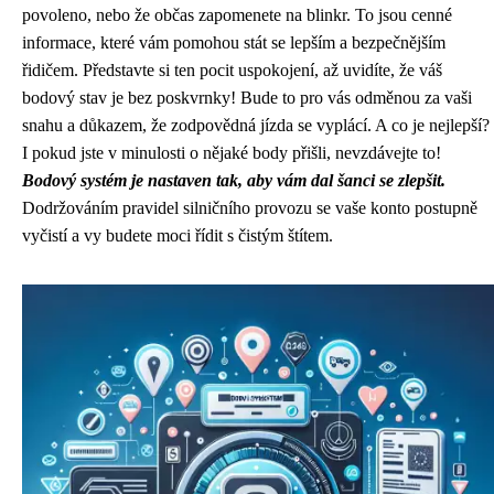
povoleno, nebo že občas zapomenete na blinkr. To jsou cenné
informace, které vám pomohou stát se lepším a bezpečnějším
řidičem. Představte si ten pocit uspokojení, až uvidíte, že váš
bodový stav je bez poskvrnky! Bude to pro vás odměnou za vaši
snahu a důkazem, že zodpovědná jízda se vyplácí. A co je nejlepší?
I pokud jste v minulosti o nějaké body přišli, nevzdávejte to!
Bodový systém je nastaven tak, aby vám dal šanci se zlepšit.
Dodržováním pravidel silničního provozu se vaše konto postupně
vyčistí a vy budete moci řídit s čistým štítem.