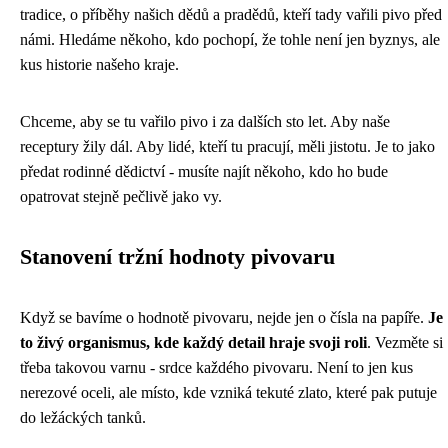
tradice, o příběhy našich dědů a pradědů, kteří tady vařili pivo před
námi. Hledáme někoho, kdo pochopí, že tohle není jen byznys, ale
kus historie našeho kraje.
Chceme, aby se tu vařilo pivo i za dalších sto let. Aby naše
receptury žily dál. Aby lidé, kteří tu pracují, měli jistotu. Je to jako
předat rodinné dědictví - musíte najít někoho, kdo ho bude
opatrovat stejně pečlivě jako vy.
Stanovení tržní hodnoty pivovaru
Když se bavíme o hodnotě pivovaru, nejde jen o čísla na papíře.
Je
to živý organismus, kde každý detail hraje svoji roli
. Vezměte si
třeba takovou varnu - srdce každého pivovaru. Není to jen kus
nerezové oceli, ale místo, kde vzniká tekuté zlato, které pak putuje
do ležáckých tanků.