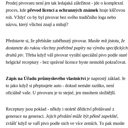
Prodej pivovaru není jen tak ledajaká záležitost - jde o komplexní
proces, kde
převod licencí a ochranných známek
hraje klíčovou
roli. Vždyť co by byl pivovar bez svého tradičního loga nebo
názvu, který všichni znají a milují?
Představte si, že přebíráte zaběhnutý pivovar.
Musíte mít jistotu, že
dostanete do rukou všechny potřebné papíry na výrobu specifických
druhů piv
. Třeba když váš pivovar vyrábí speciální pivo podle staré
belgické receptury - bez správné licence byste nemohli pokračovat.
Zápis na Úřadu průmyslového vlastnictví
je naprostý základ. Je
to jako když si přepisujete auto - dokud nemáte razítko, není
oficiálně vaše. U pivovaru je to stejné, jen mnohem složitější.
Receptury jsou poklad - někdy i stoleté dědictví předávané z
generace na generaci.
Jejich předání může být pěkně zapeklité
,
zvlášť když se vaří pivo podle nich ve více zemích. To pak musíte