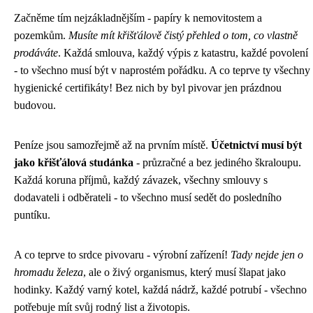
Začněme tím nejzákladnějším - papíry k nemovitostem a
pozemkům.
Musíte mít křišťálově čistý přehled o tom, co vlastně
prodáváte
. Každá smlouva, každý výpis z katastru, každé povolení
- to všechno musí být v naprostém pořádku. A co teprve ty všechny
hygienické certifikáty! Bez nich by byl pivovar jen prázdnou
budovou.
Peníze jsou samozřejmě až na prvním místě.
Účetnictví musí být
jako křišťálová studánka
- průzračné a bez jediného škraloupu.
Každá koruna příjmů, každý závazek, všechny smlouvy s
dodavateli i odběrateli - to všechno musí sedět do posledního
puntíku.
A co teprve to srdce pivovaru - výrobní zařízení!
Tady nejde jen o
hromadu železa
, ale o živý organismus, který musí šlapat jako
hodinky. Každý varný kotel, každá nádrž, každé potrubí - všechno
potřebuje mít svůj rodný list a životopis.