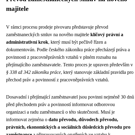
majitele
V rámci procesu prodeje pivovaru představuje převod
zaměstnaneckých smluv na nového majitele
klíčový právní a
administrativní krok
, který musí být pečlivě řízen a
dokumentován. Podle českého zákoníku práce přecházejí práva a
povinnosti z pracovněprávních vztahů v plném rozsahu na
přejímajícího zaměstnavatele. Tento proces je upraven především v
§ 338 až 342 zákoníku práce
, který stanovuje základní pravidla pro
přechod práv a povinností z pracovněprávních vztahů.
Dosavadní i přejímající zaměstnavatel jsou povinni nejméně 30 dnů
před přechodem práv a povinností informovat odborovou
organizaci a radu zaměstnanců o této skutečnosti. Musí je
informovat zejména o
datu převodu, důvodech převodu,
právních, ekonomických a sociálních důsledcích převodu pro
zaměstnance
a připravovaných opatřeních ve vztahu k