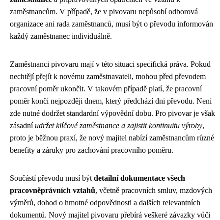
zaměstnancům. V případě, že v pivovaru nepůsobí odborová
organizace ani rada zaměstnanců, musí být o převodu informován
každý zaměstnanec individuálně.
Zaměstnanci pivovaru mají v této situaci specifická práva. Pokud
nechtějí přejít k novému zaměstnavateli, mohou před převodem
pracovní poměr ukončit. V takovém případě platí, že pracovní
poměr končí nejpozději dnem, který předchází dni převodu. Není
zde nutné dodržet standardní výpovědní dobu. Pro pivovar je však
zásadní
udržet klíčové zaměstnance a zajistit kontinuitu výroby
,
proto je běžnou praxí, že nový majitel nabízí zaměstnancům různé
benefity a záruky pro zachování pracovního poměru.
Součástí převodu musí být
detailní dokumentace všech
pracovněprávních vztahů
, včetně pracovních smluv, mzdových
výměrů, dohod o hmotné odpovědnosti a dalších relevantních
dokumentů. Nový majitel pivovaru přebírá veškeré závazky vůči