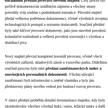
oficiálnímu předání pivovaru novému majiteli
. Celý proces byl
pečlivě dokumentován notářským zápisem a všechny strany
potvrdily svůj souhlas s podmínkami transakce. Původní majitel
předal veškerou potřebnou dokumentaci, včetně výrobních receptur,
technologických postupů a seznamu dodavatelů. Součástí předání
byly také
klíčové provozní dokumenty
, jako jsou stavební povolení,
kolaudační rozhodnutí a veškerá povolení související s výrobou a
distribucí piva.
Nový majitel převzal kompletní inventář pivovaru, včetně všech
výrobních zařízení, skladových zásob a vozového parku. Důležitou
součástí procesu bylo také
předání zaměstnaneckých smluv a
souvisejících personálních dokumentů
. Všichni stávající
zaměstnanci byli informováni o změně vlastníka a byly jim
představeny plány nového vedení pro budoucí rozvoj pivovaru.
V rámci předání proběhla detailní inventarizace majetku, kdy byly
zkontrolovány všechny výrobní linky, varny, ležácké tanky a další