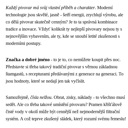
Každý pivovar má svůj vlastní příběh a charakter
. Moderní
technologie jsou skvělé, jasně - šetří energii, zrychlují výrobu, ale
co dělá pivovar skutečně cenným? Je to ta správná kombinace
tradice a inovace. Vždyť kolikrát ty nejlepší pivovary nejsou ty s
nejnovějším vybavením, ale ty, kde se snoubí letité zkušenosti s
moderními postupy.
Značka a dobré jméno
- to je to, co nemůžete koupit přes noc.
Představte si třeba takový tradiční pivovar s věrnou základnou
štamgastů, s recepturami předávanými z generace na generaci. To
jsou hodnoty, které se nedají jen tak vyčíslit.
Samozřejmě,
čísla nelžou
. Obrat, zisky, náklady - to všechno musí
sedět. Ale co třeba takové umístění pivovaru? Pramen křišťálově
čisté vody v okolí může být cennější než nejmodernější filtrační
systém. A což teprve zkušený sládek, který rozumí svému řemeslu!