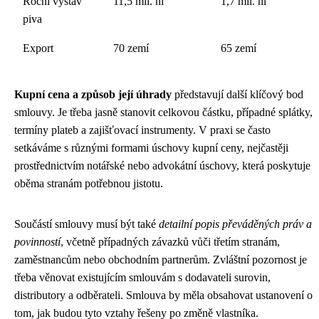
Roční výstav
11,5 mil. hl
1,7 mil. hl
piva
Export
70 zemí
65 zemí
Kupní cena a způsob její úhrady
představují další klíčový bod
smlouvy. Je třeba jasně stanovit celkovou částku, případné splátky,
termíny plateb a zajišťovací instrumenty. V praxi se často
setkáváme s různými formami úschovy kupní ceny, nejčastěji
prostřednictvím notářské nebo advokátní úschovy, která poskytuje
oběma stranám potřebnou jistotu.
Součástí smlouvy musí být také
detailní popis převáděných práv a
povinností
, včetně případných závazků vůči třetím stranám,
zaměstnancům nebo obchodním partnerům. Zvláštní pozornost je
třeba věnovat existujícím smlouvám s dodavateli surovin,
distributory a odběrateli. Smlouva by měla obsahovat ustanovení o
tom, jak budou tyto vztahy řešeny po změně vlastníka.