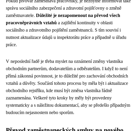
Pokud pivovar zaměstnává pracovníky, je nezbytné informovat také
správu sociálního zabezpečení a zdravotní pojišťovny o změně
zaměstnavatele.
Důležité je nezapomenout na převod všech
pracovněprávních vztahů
a zajištění kontinuity v oblasti
sociálního a zdravotního pojištění zaměstnanců. S tím souvisí i
nutnost aktualizace údajů u inspektorátu práce a případně u úřadu
práce.
V neposlední řadě je třeba myslet na oznámení změny vlastníka
obchodním partnerům, dodavatelům a odběratelům. I když to není
přímá zákonná povinnost, je to důležité pro zachování obchodních
vztahů a důvěry. Součástí tohoto procesu by měla být i aktualizace
obchodního rejstříku, kde musí být změna vlastníka řádně
zaznamenána. Veškeré tyto kroky by měly být provedeny
systematicky a s náležitou dokumentací, aby se předešlo případným
budoucím nejasnostem nebo sporům.
Převod zaměstnaneckých smluv na nového