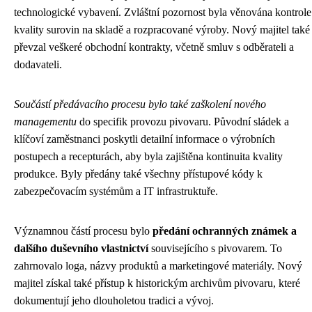
technologické vybavení. Zvláštní pozornost byla věnována kontrole
kvality surovin na skladě a rozpracované výroby. Nový majitel také
převzal veškeré obchodní kontrakty, včetně smluv s odběrateli a
dodavateli.
Součástí předávacího procesu bylo také zaškolení nového
managementu
do specifik provozu pivovaru. Původní sládek a
klíčoví zaměstnanci poskytli detailní informace o výrobních
postupech a recepturách, aby byla zajištěna kontinuita kvality
produkce. Byly předány také všechny přístupové kódy k
zabezpečovacím systémům a IT infrastruktuře.
Významnou částí procesu bylo
předání ochranných známek a
dalšího duševního vlastnictví
souvisejícího s pivovarem. To
zahrnovalo loga, názvy produktů a marketingové materiály. Nový
majitel získal také přístup k historickým archivům pivovaru, které
dokumentují jeho dlouholetou tradici a vývoj.