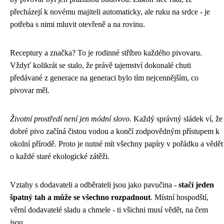
přecházejí k novému majiteli automaticky, ale ruku na srdce - je
potřeba s nimi mluvit otevřeně a na rovinu.
Receptury a značka? To je rodinné stříbro každého pivovaru.
Vždyť kolikrát se stalo, že právě tajemství dokonalé chuti
předávané z generace na generaci bylo tím nejcennějším, co
pivovar měl.
Životní prostředí není jen módní slovo
. Každý správný sládek ví, že
dobré pivo začíná čistou vodou a končí zodpovědným přístupem k
okolní přírodě. Proto je nutné mít všechny papíry v pořádku a vědět
o každé staré ekologické zátěži.
Vztahy s dodavateli a odběrateli jsou jako pavučina -
stačí jeden
špatný tah a může se všechno rozpadnout
. Místní hospodští,
věrní dodavatelé sladu a chmele - ti všichni musí vědět, na čem
jsou.