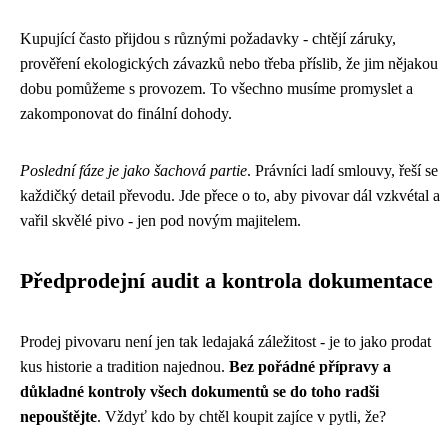
Kupující často přijdou s různými požadavky - chtějí záruky,
prověření ekologických závazků nebo třeba příslib, že jim nějakou
dobu pomůžeme s provozem. To všechno musíme promyslet a
zakomponovat do finální dohody.
Poslední fáze je jako šachová partie
. Právníci ladí smlouvy, řeší se
každičký detail převodu. Jde přece o to, aby pivovar dál vzkvétal a
vařil skvělé pivo - jen pod novým majitelem.
Předprodejní audit a kontrola dokumentace
Prodej pivovaru není jen tak ledajaká záležitost - je to jako prodat
kus historie a tradition najednou.
Bez pořádné přípravy a
důkladné kontroly všech dokumentů se do toho radši
nepouštějte
. Vždyť kdo by chtěl koupit zajíce v pytli, že?