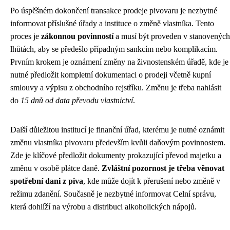
Po úspěšném dokončení transakce prodeje pivovaru je nezbytné
informovat příslušné úřady a instituce o změně vlastníka. Tento
proces je
zákonnou povinností
a musí být proveden v stanovených
lhůtách, aby se předešlo případným sankcím nebo komplikacím.
Prvním krokem je oznámení změny na živnostenském úřadě, kde je
nutné předložit kompletní dokumentaci o prodeji včetně kupní
smlouvy a výpisu z obchodního rejstříku. Změnu je třeba nahlásit
do
15 dnů od data převodu vlastnictví
.
Další důležitou institucí je finanční úřad, kterému je nutné oznámit
změnu vlastníka pivovaru především kvůli daňovým povinnostem.
Zde je klíčové předložit dokumenty prokazující převod majetku a
změnu v osobě plátce daně.
Zvláštní pozornost je třeba věnovat
spotřební dani z piva
, kde může dojít k přerušení nebo změně v
režimu zdanění. Současně je nezbytné informovat Celní správu,
která dohlíží na výrobu a distribuci alkoholických nápojů.