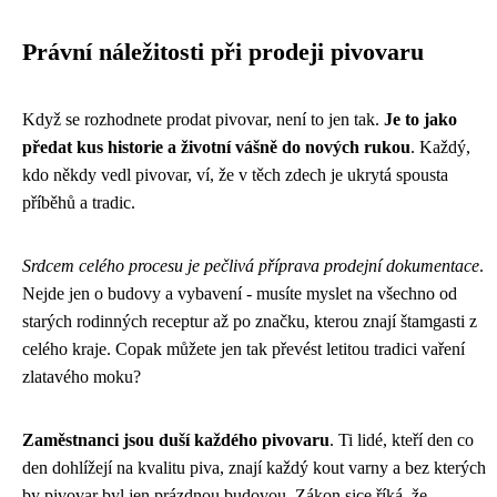
Právní náležitosti při prodeji pivovaru
Když se rozhodnete prodat pivovar, není to jen tak.
Je to jako
předat kus historie a životní vášně do nových rukou
. Každý,
kdo někdy vedl pivovar, ví, že v těch zdech je ukrytá spousta
příběhů a tradic.
Srdcem celého procesu je pečlivá příprava prodejní dokumentace
.
Nejde jen o budovy a vybavení - musíte myslet na všechno od
starých rodinných receptur až po značku, kterou znají štamgasti z
celého kraje. Copak můžete jen tak převést letitou tradici vaření
zlatavého moku?
Zaměstnanci jsou duší každého pivovaru
. Ti lidé, kteří den co
den dohlížejí na kvalitu piva, znají každý kout varny a bez kterých
by pivovar byl jen prázdnou budovou. Zákon sice říká, že