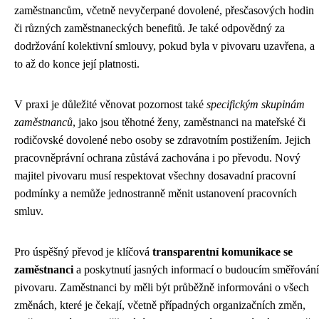
zaměstnancům, včetně nevyčerpané dovolené, přesčasových hodin
či různých zaměstnaneckých benefitů. Je také odpovědný za
dodržování kolektivní smlouvy, pokud byla v pivovaru uzavřena, a
to až do konce její platnosti.
V praxi je důležité věnovat pozornost také
specifickým skupinám
zaměstnanců
, jako jsou těhotné ženy, zaměstnanci na mateřské či
rodičovské dovolené nebo osoby se zdravotním postižením. Jejich
pracovněprávní ochrana zůstává zachována i po převodu. Nový
majitel pivovaru musí respektovat všechny dosavadní pracovní
podmínky a nemůže jednostranně měnit ustanovení pracovních
smluv.
Pro úspěšný převod je klíčová
transparentní komunikace se
zaměstnanci
a poskytnutí jasných informací o budoucím směřování
pivovaru. Zaměstnanci by měli být průběžně informováni o všech
změnách, které je čekají, včetně případných organizačních změn,