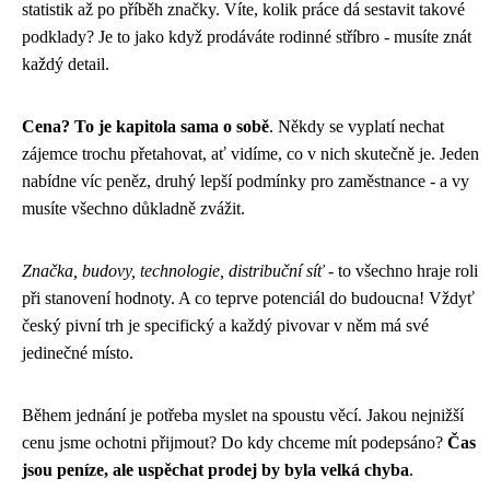
statistik až po příběh značky. Víte, kolik práce dá sestavit takové
podklady? Je to jako když prodáváte rodinné stříbro - musíte znát
každý detail.
Cena? To je kapitola sama o sobě
. Někdy se vyplatí nechat
zájemce trochu přetahovat, ať vidíme, co v nich skutečně je. Jeden
nabídne víc peněz, druhý lepší podmínky pro zaměstnance - a vy
musíte všechno důkladně zvážit.
Značka, budovy, technologie, distribuční síť
- to všechno hraje roli
při stanovení hodnoty. A co teprve potenciál do budoucna! Vždyť
český pivní trh je specifický a každý pivovar v něm má své
jedinečné místo.
Během jednání je potřeba myslet na spoustu věcí. Jakou nejnižší
cenu jsme ochotni přijmout? Do kdy chceme mít podepsáno?
Čas
jsou peníze, ale uspěchat prodej by byla velká chyba
.