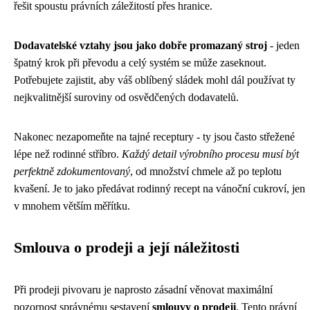
řešit spoustu právních záležitostí přes hranice.
Dodavatelské vztahy jsou jako dobře promazaný stroj
- jeden
špatný krok při převodu a celý systém se může zaseknout.
Potřebujete zajistit, aby váš oblíbený sládek mohl dál používat ty
nejkvalitnější suroviny od osvědčených dodavatelů.
Nakonec nezapomeňte na tajné receptury - ty jsou často střežené
lépe než rodinné stříbro.
Každý detail výrobního procesu musí být
perfektně zdokumentovaný
, od množství chmele až po teplotu
kvašení. Je to jako předávat rodinný recept na vánoční cukroví, jen
v mnohem větším měřítku.
Smlouva o prodeji a její náležitosti
Při prodeji pivovaru je naprosto zásadní věnovat maximální
pozornost správnému sestavení
smlouvy o prodeji
. Tento právní