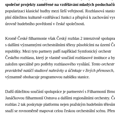
společné projekty zaměřené na vzdělávání mladých posluchačů
popularizaci klasické hudby mezi širší veřejností. Rozhlasová stanic
plní důležitou kulturně-vzdělávací funkci a přispívá k zachování vy
úrovně hudebního povědomí v české společnosti.
Kromě České filharmonie však Český rozhlas 2 intenzivně spolupra
s dalšími významnými orchestrálními tělesy působícími na území Č
republiky. Mezi tyto partnery patří například Symfonický orchestr
Českého rozhlasu, který je vlastně součástí rozhlasové instituce a by
založen speciálně pro potřeby rozhlasového vysílání.
Tento orchestr
pravidelně natáčí studiové nahrávky a účinkuje v živých přenosech
,
významně obohacuje programovou nabídku stanice.
Další důležitou součástí spolupráce je partnerství s Filharmonií Brno
Janáčkovou filharmonií Ostrava a dalšími regionálními orchestry. Č
rozhlas 2 tak poskytuje platformu nejen pražským hudebním tělesům
snaží se rovnoměrně mapovat celou českou orchestrální scénu. Pře