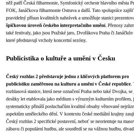
něž patří Česká filharmonie, Symfonický orchestr hlavního města P
FOK, Janáčkova filharmonie Ostrava a další. Tato spolupráce zajišť
pravidelný přísun kvalitních nahrávek a umožňuje stanici prezentov
špičkovou úroveň českého interpretačního umění
. Přenosy zahrn
také festivaly, jako jsou Pražské jaro, Dvořákova Praha či Janáčkův
které představují vrcholy koncertní sezóny.
Publicistika o kultuře a umění v Česku
Český rozhlas 2 představuje jednu z klíčových platforem pro
publicistiku zaměřenou na kulturu a umění v České republice
.
rozhlasová stanice, která nese označení Praha nebo také Dvojka, se 
desítky let etablovala jako médium s výrazným kulturním profilem, 
systematicky přináší posluchačům kvalitní obsahy věnované nejrůz
aspektům uměleckého dění. V kontextu české mediální krajiny zauj
Český rozhlas 2 specifické postavení, neboť se neorientuje na mas
zábavu či populární hudbu, ale soustředí se na vážnou hudbu, divad