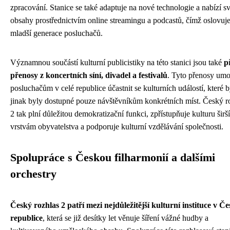
zpracování. Stanice se také adaptuje na nové technologie a nabízí s
obsahy prostřednictvím online streamingu a podcastů, čímž oslovuje
mladší generace posluchačů.
Významnou součástí kulturní publicistiky na této stanici jsou také
p
přenosy z koncertních síní, divadel a festivalů
. Tyto přenosy umo
posluchačům v celé republice účastnit se kulturních událostí, které 
jinak byly dostupné pouze návštěvníkům konkrétních míst. Český r
2 tak plní důležitou demokratizační funkci, zpřístupňuje kulturu širš
vrstvám obyvatelstva a podporuje kulturní vzdělávání společnosti.
Spolupráce s Českou filharmonií a dalšími
orchestry
Český rozhlas 2 patří mezi nejdůležitější kulturní instituce v Č
republice
, která se již desítky let věnuje šíření vážné hudby a