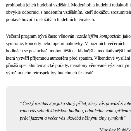
prohloubit jejich hudební vzdělání. Moderátoři a hudební redaktoři 
obvykle odborníci s hudebním vzděláním, kteří dokážou srozumitel
poutavě hovořit o složitých hudebních tématech.
Večerní program bývá často věnován
rozsáhlejším kompozicím
jako
symfonie, koncerty nebo operní nahrávky. V pozdních večerních
hodinách se posluchači mohou těšit na klidnější a meditativnější hu
která vytváří příjemnou atmosféru před spaním. Víkendové vysílání
přináší speciální tematické pořady, maratony věnované významným
výročím nebo retrospektivy hudebních festivalů.
Český rozhlas 2 je jako starý přítel, který vás provází život
ráno vás vzbudí klasickou hudbou, odpoledne vám zpříjemn
práci jazzem a večer vás ukolébá něžnými tóny symfonií
Miroslav Kubičk