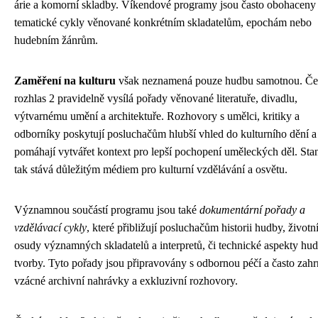
árie a komorní skladby. Víkendové programy jsou často obohaceny
tematické cykly věnované konkrétním skladatelům, epochám nebo
hudebním žánrům.
Zaměření na kulturu
však neznamená pouze hudbu samotnou. Č
rozhlas 2 pravidelně vysílá pořady věnované literatuře, divadlu,
výtvarnému umění a architektuře. Rozhovory s umělci, kritiky a
odborníky poskytují posluchačům hlubší vhled do kulturního dění a
pomáhají vytvářet kontext pro lepší pochopení uměleckých děl. Stan
tak stává důležitým médiem pro kulturní vzdělávání a osvětu.
Významnou součástí programu jsou také
dokumentární pořady a
vzdělávací cykly
, které přibližují posluchačům historii hudby, životn
osudy významných skladatelů a interpretů, či technické aspekty hu
tvorby. Tyto pořady jsou připravovány s odbornou péčí a často zahr
vzácné archivní nahrávky a exkluzivní rozhovory.