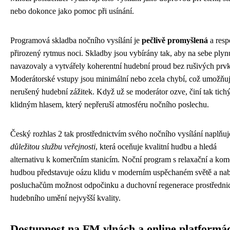
nebo dokonce jako pomoc při usínání.
Programová skladba nočního vysílání je
pečlivě promyšlená
a resp
přirozený rytmus noci. Skladby jsou vybírány tak, aby na sebe plyn
navazovaly a vytvářely koherentní hudební proud bez rušivých prv
Moderátorské vstupy jsou minimální nebo zcela chybí, což umožňu
nerušený hudební zážitek. Když už se moderátor ozve, činí tak tich
klidným hlasem, který nepřeruší atmosféru nočního poslechu.
Český rozhlas 2 tak prostřednictvím svého nočního vysílání naplňuj
důležitou službu veřejnosti
, která oceňuje kvalitní hudbu a hledá
alternativu k komerčním stanicím. Noční program s relaxační a kom
hudbou představuje oázu klidu v moderním uspěchaném světě a nab
posluchačům možnost odpočinku a duchovní regenerace prostředni
hudebního umění nejvyšší kvality.
Dostupnost na FM vlnách a online platformá