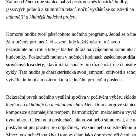
Zatímco během dne stanice nabízí pestrou směs klasické hudby,
jazzových pořadů a kulturních relací, noční vysílání se soustředí na
intimnější a klidnější hudební projev
.
Komorní hudba tvoří páteř tohoto nočního programu. Jedná se o hu
žánr určený pro menší obsazení, kde každý nástroj má svou
nezastupitelnou roli a kde je kladen důraz na vzájemnou komunikac
hudebníky. Posluchači mohou v nočních hodinách zaslechnout
díla
smyčcové kvartety
, klavírní tria, sonáty pro různé nástroje či písňo
cykly. Tato hudba je charakteristická svou jemností, citlivostí a scho
vytvářet intimní atmosféru, která je ideální pro noční poslech.
Relaxační prvek nočního vysílání spočívá v pečlivém výběru sklade
které mají
uklidňující a meditativní charakter
. Dramaturgové stanice
kompozice s pomalejším tempem, harmonickými melodiemi a vyvá
dynamikou. Cílem není posluchače aktivovat nebo stimulovat, ale 
poskytnout jim prostor pro odpočinek, relaxaci nebo soustředěnou p
Mnozí posluchači využívají toto vysílání jako doprovod při čtení, st