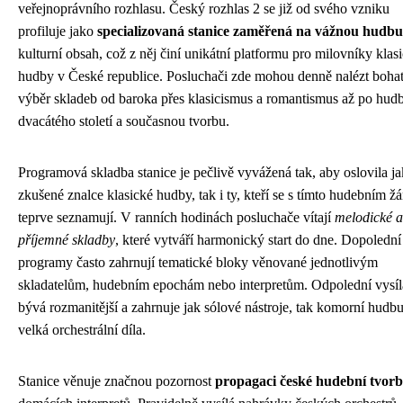
veřejnoprávního rozhlasu. Český rozhlas 2 se již od svého vzniku
profiluje jako
specializovaná stanice zaměřená na vážnou hudbu
kulturní obsah, což z něj činí unikátní platformu pro milovníky klas
hudby v České republice. Posluchači zde mohou denně nalézt boha
výběr skladeb od baroka přes klasicismus a romantismus až po hud
dvacátého století a současnou tvorbu.
Programová skladba stanice je pečlivě vyvážená tak, aby oslovila ja
zkušené znalce klasické hudby, tak i ty, kteří se s tímto hudebním ž
teprve seznamují. V ranních hodinách posluchače vítají
melodické a
příjemné skladby
, které vytváří harmonický start do dne. Dopolední
programy často zahrnují tematické bloky věnované jednotlivým
skladatelům, hudebním epochám nebo interpretům. Odpolední vysíl
bývá rozmanitější a zahrnuje jak sólové nástroje, tak komorní hudbu
velká orchestrální díla.
Stanice věnuje značnou pozornost
propagaci české hudební tvor