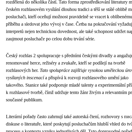
rozdělená do několika částí. Tato forma zprostředkování literatury 
českém rozhlasovém vysílání dlouhou tradici a těší se stálé oblibě m
posluchači, kteří oceňují možnost pravidelně se vracet k oblíbeném
příběhu a sledovat jeho vývoj v čase. Četba na pokračování vyžadu
interpretů nejen technickou dovednost, ale také schopnost udržet nap
zaujmout posluchače po celou dobu trvání série.
Český rozhlas 2 spolupracuje s předními českými divadly a angažuj
renomované herce, režiséry a zvukaře, kteří se podílejí na tvorbě
rozhlasových her.
Tato spolupráce zajišťuje vysokou uměleckou úr
vysílaných inscenací
a přispívá k rozvoji rozhlasového umění jako
takového. Stanice také podporuje mladé talenty a experimentální př
k rozhlasové tvorbě, čímž udržuje tento žánr živým a relevantním p
současné publikum.
Literární pořady často zahrnují také autorská čtení, rozhovory s писa
diskuse o literatuře, které poskytují posluchačům hlubší vhled do tv
procesu a kontextu vzniku jednotlivých děl. Tyto doprovodné pořa