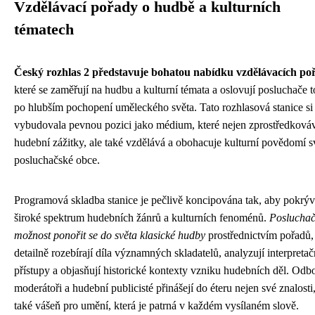
Vzdělávací pořady o hudbě a kulturních
tématech
Český rozhlas 2 představuje bohatou nabídku vzdělávacích po
které se zaměřují na hudbu a kulturní témata a oslovují posluchače t
po hlubším pochopení uměleckého světa. Tato rozhlasová stanice si
vybudovala pevnou pozici jako médium, které nejen zprostředková
hudební zážitky, ale také vzdělává a obohacuje kulturní povědomí s
posluchačské obce.
Programová skladba stanice je pečlivě koncipována tak, aby pokrýv
široké spektrum hudebních žánrů a kulturních fenoménů.
Posluchač
možnost ponořit se do světa klasické hudby
prostřednictvím pořadů,
detailně rozebírají díla významných skladatelů, analyzují interpretač
přístupy a objasňují historické kontexty vzniku hudebních děl. Odb
moderátoři a hudební publicisté přinášejí do éteru nejen své znalosti,
také vášeň pro umění, která je patrná v každém vysílaném slově.