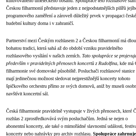
kultivovaného uměleckého obsahu. Spolupráce této rozhlasové stani
Českou filharmonií představuje jeden z nejpodstatnějších pilířů jejíh
programového zaměření a zároveň důležitý prvek v propagaci česk
hudební kultury doma i v zahraničí.
Partnerství mezi Českým rozhlasem 2 a Českou filharmonií má dlo
bohatou tradici, která sahá až do období vzniku pravidelného
rozhlasového vysílání v našich zemích.
Tato spolupráce se projevuj
především v pravidelných přenosech koncertů z Rudolfina
, kde má
filharmonie své domovské působiště. Posluchači rozhlasové stanice 
mají jedinečnou možnost sledovat nejprestižnější koncerty tohoto
špičkového orchestru přímo ze svých domovů, aniž by museli osob
navštívit koncertní sál.
Česká filharmonie pravidelně vystupuje v živých přenosech, které 
rozhlas 2 zprostředkovává svým posluchačům. Jedná se nejen o
abonentní koncerty, ale také o mimořádné slavnostní události, festiv
koncerty nebo nahrávky pro archiv rozhlasu.
Spolupráce zahrnuje