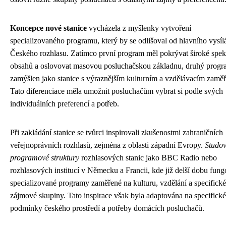
Koncepce nové stanice
vycházela z myšlenky vytvoření
specializovaného programu, který by se odlišoval od hlavního vysíl
Českého rozhlasu. Zatímco první program měl pokrývat široké spe
obsahů a oslovovat masovou posluchačskou základnu, druhý progr
zamýšlen jako stanice s výraznějším kulturním a vzdělávacím zamě
Tato diferenciace měla umožnit posluchačům vybrat si podle svých
individuálních preferencí a potřeb.
Při zakládání stanice se tvůrci inspirovali zkušenostmi zahraničních
veřejnoprávních rozhlasů, zejména z oblasti západní Evropy.
Studov
programové struktury
rozhlasových stanic jako BBC Radio nebo
rozhlasových institucí v Německu a Francii, kde již delší dobu fun
specializované programy zaměřené na kulturu, vzdělání a specifické
zájmové skupiny. Tato inspirace však byla adaptována na specifické
podmínky českého prostředí a potřeby domácích posluchačů.