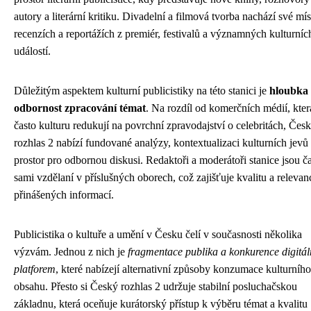
autory a literární kritiku. Divadelní a filmová tvorba nachází své mís
recenzích a reportážích z premiér, festivalů a významných kulturníc
událostí.
Důležitým aspektem kulturní publicistiky na této stanici je
hloubka
odbornost zpracování témat
. Na rozdíl od komerčních médií, kter
často kulturu redukují na povrchní zpravodajství o celebritách, Čes
rozhlas 2 nabízí fundované analýzy, kontextualizaci kulturních jevů
prostor pro odbornou diskusi. Redaktoři a moderátoři stanice jsou č
sami vzdělaní v příslušných oborech, což zajišťuje kvalitu a relevan
přinášených informací.
Publicistika o kultuře a umění v Česku čelí v současnosti několika
výzvám. Jednou z nich je
fragmentace publika a konkurence digitál
platforem
, které nabízejí alternativní způsoby konzumace kulturního
obsahu. Přesto si Český rozhlas 2 udržuje stabilní posluchačskou
základnu, která oceňuje kurátorský přístup k výběru témat a kvalitu