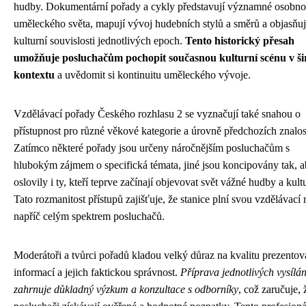
hudby. Dokumentární pořady a cykly představují významné osobno
uměleckého světa, mapují vývoj hudebních stylů a směrů a objasňuj
kulturní souvislosti jednotlivých epoch.
Tento historický přesah
umožňuje posluchačům pochopit současnou kulturní scénu v ši
kontextu
a uvědomit si kontinuitu uměleckého vývoje.
Vzdělávací pořady Českého rozhlasu 2 se vyznačují také snahou o
přístupnost pro různé věkové kategorie a úrovně předchozích znalos
Zatímco některé pořady jsou určeny náročnějším posluchačům s
hlubokým zájmem o specifická témata, jiné jsou koncipovány tak, 
oslovily i ty, kteří teprve začínají objevovat svět vážné hudby a kult
Tato rozmanitost přístupů zajišťuje, že stanice plní svou vzdělávací 
napříč celým spektrem posluchačů.
Moderátoři a tvůrci pořadů kladou velký důraz na kvalitu prezento
informací a jejich faktickou správnost.
Příprava jednotlivých vysílán
zahrnuje důkladný výzkum a konzultace s odborníky
, což zaručuje, 