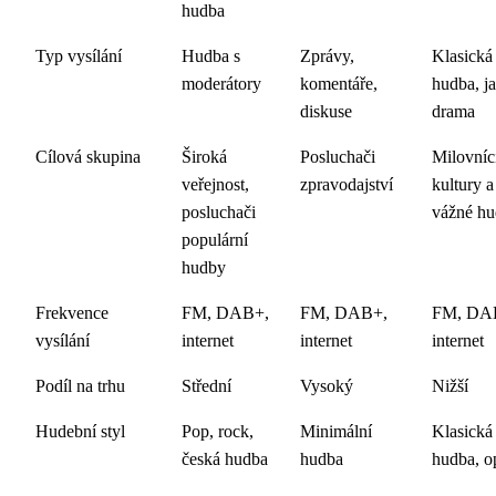
hudba
Typ vysílání
Hudba s
Zprávy,
Klasická
moderátory
komentáře,
hudba, ja
diskuse
drama
Cílová skupina
Široká
Posluchači
Milovníc
veřejnost,
zpravodajství
kultury a
posluchači
vážné h
populární
hudby
Frekvence
FM, DAB+,
FM, DAB+,
FM, DA
vysílání
internet
internet
internet
Podíl na trhu
Střední
Vysoký
Nižší
Hudební styl
Pop, rock,
Minimální
Klasická
česká hudba
hudba
hudba, o