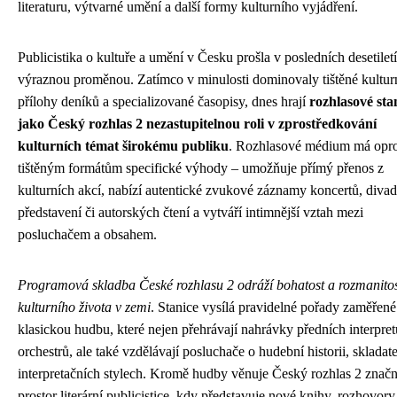
literaturu, výtvarné umění a další formy kulturního vyjádření.
Publicistika o kultuře a umění v Česku prošla v posledních desetilet
výraznou proměnou. Zatímco v minulosti dominovaly tištěné kultur
přílohy deníků a specializované časopisy, dnes hrají
rozhlasové sta
jako Český rozhlas 2 nezastupitelnou roli v zprostředkování
kulturních témat širokému publiku
. Rozhlasové médium má opro
tištěným formátům specifické výhody – umožňuje přímý přenos z
kulturních akcí, nabízí autentické zvukové záznamy koncertů, divad
představení či autorských čtení a vytváří intimnější vztah mezi
posluchačem a obsahem.
Programová skladba České rozhlasu 2 odráží bohatost a rozmanito
kulturního života v zemi
. Stanice vysílá pravidelné pořady zaměřené
klasickou hudbu, které nejen přehrávají nahrávky předních interpret
orchestrů, ale také vzdělávají posluchače o hudební historii, skladate
interpretačních stylech. Kromě hudby věnuje Český rozhlas 2 znač
prostor literární publicistice, kdy představuje nové knihy, rozhovory