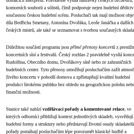
domácích interpretů. Pravidelně vysílá nahrávky českých orchestrů,
komorních souborů a sólistů, čímž podporuje nejen hudební dědictví,
současnou českou hudební scénu. Posluchači tak mají možnost obj
díla Bedřicha Smetany, Antonína Dvořáka, Leoše Janáčka a dalších
českých mistrů, ale také se seznamovat s tvorbou současných sklada
Důležitou součástí programu jsou
přímé přenosy koncertů
z prestiž
koncertních síní a festivalů. Český rozhlas 2 pravidelně vysílá konce
Rudolfina, Obecního domu, Dvořákovy síně nebo ze zahraničních
hudebních center. Tyto přenosy umožňují posluchačům zažít atmosf
živého koncertu v pohodlí domova a zpřístupňují kvalitní hudební
produkci širokému publiku bez ohledu na geografickou polohu neb
finanční možnosti.
Stanice také nabízí
vzdělávací pořady a komentované relace
, ve
kterých odborníci přibližují kontext jednotlivých skladeb, vysvětlují
hudební formy a struktury nebo představují životní osudy skladatelů
pořady pomáhají posluchačům lépe porozumět klasické hudbě a