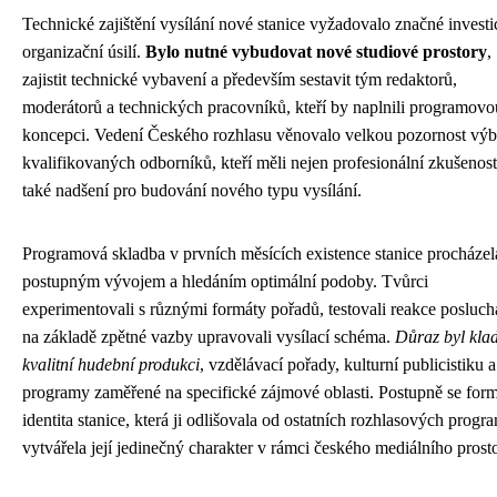
Technické zajištění vysílání nové stanice vyžadovalo značné investi
organizační úsilí.
Bylo nutné vybudovat nové studiové prostory
,
zajistit technické vybavení a především sestavit tým redaktorů,
moderátorů a technických pracovníků, kteří by naplnili programovo
koncepci. Vedení Českého rozhlasu věnovalo velkou pozornost výb
kvalifikovaných odborníků, kteří měli nejen profesionální zkušenosti
také nadšení pro budování nového typu vysílání.
Programová skladba v prvních měsících existence stanice procházel
postupným vývojem a hledáním optimální podoby. Tvůrci
experimentovali s různými formáty pořadů, testovali reakce posluch
na základě zpětné vazby upravovali vysílací schéma.
Důraz byl kla
kvalitní hudební produkci
, vzdělávací pořady, kulturní publicistiku a
programy zaměřené na specifické zájmové oblasti. Postupně se for
identita stanice, která ji odlišovala od ostatních rozhlasových progr
vytvářela její jedinečný charakter v rámci českého mediálního prost