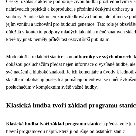
Český rozhlas 2 aktivně podporuje živou hudbu prostřednictvím vla
nahrávacích projektů a koprodukcí s předními českými orchestry a
soubory. Stanice tak nejen zprostředkovává hudbu, ale přímo se pod
jejím vzniku a uchování pro budoucí generace. Tato role je obzvlášt
důležitá v kontextu podpory mladých talentů a méně známých sklad
které by jinak neměly příležitost oslovit širší publikum.
Moderátoři a redaktoři stanice jsou
odborníky ve svých oborech
, 
dokážou posluchačům předat nejen informace o vysílané hudbě, ale
své nadšení a hluboké znalosti. Jejich komentáře a úvody k jednotl
skladbám obohacují poslech a pomáhají orientovat se i méně zkuš
posluchačům v komplexním světě vážné hudby.
Klasická hudba tvoří základ programu stani
Klasická hudba tvoří základ programu stanice
a představuje její
hlavní programovou náplň, která ji odlišuje od ostatních stanic