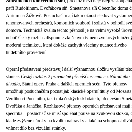
zahraničních koncertních síní
, přičemž mezi nejčastěji zastoupená
patří Rudolfinum, Dvořákova síň, Smetanova síň Obecního domu č
Atrium na Žižkově. Posluchači mají tak možnost sledovat vystoupe
renomovaných orchestrů, komorních souborů i sólistů v pohodlí sv
domova. Technická kvalita těchto přenosů je na velmi vysoké úrovn
neboť Český rozhlas disponuje zkušeným týmem zvukových inžený
moderní technikou, která dokáže zachytit všechny nuance živého
hudebního provedení.
Operní představení představují další významnou složku vysílání tét
stanice.
Český rozhlas 2 pravidelně přenáší inscenace z Národního
divadla
, Státní opery Praha a dalších operních scén. Tyto přenosy
umožňují posluchačům poznat jak klasické operní tituly od Mozarta
Verdiho či Pucciniho, tak i díla českých skladatelů, především Smet
Dvořáka a Janáčka. Rozhlasové přenosy operních představení mají 
specifika – posluchač se musí spoléhat pouze na zvukovou složku, 
klade zvýšené nároky na kvalitu nahrávky a také na schopnost divá
vnímat dílo bez vizuální stránky.