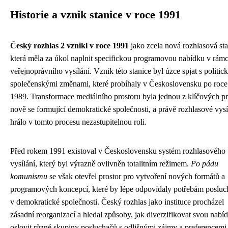
Historie a vznik stanice v roce 1991
Český rozhlas 2 vznikl v roce 1991
jako zcela nová rozhlasová sta
která měla za úkol naplnit specifickou programovou nabídku v rámc
veřejnoprávního vysílání. Vznik této stanice byl úzce spjat s politic
společenskými změnami, které probíhaly v Československu po roce
1989. Transformace mediálního prostoru byla jednou z klíčových pri
nově se formující demokratické společnosti, a právě rozhlasové vysí
hrálo v tomto procesu nezastupitelnou roli.
Před rokem 1991 existoval v Československu systém rozhlasového
vysílání, který byl výrazně ovlivněn totalitním režimem.
Po pádu
komunismu
se však otevřel prostor pro vytvoření nových formátů a
programových koncepcí, které by lépe odpovídaly potřebám posluc
v demokratické společnosti. Český rozhlas jako instituce procházel
zásadní reorganizací a hledal způsoby, jak diverzifikovat svou nabí
oslovit různé skupiny posluchačů s odlišnými zájmy a preferencemi