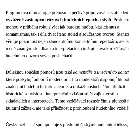
Programová dramaturgie přenosů je pečlivě připravována s ohledem
vyvážené zastoupení různých hudebních epoch a stylů
. Posluch
mohou v průběhu roku slyšet jak barokní hudbu, klasicismus a
romantismus, tak i díla dvacátého století a současnou tvorbu. Stanic
věnuje pozornost nejen standardnímu koncertnímu repertoáru, ale t
méně známým skladbám a interpretacím, čímž přispívá k rozšiřován
hudebního obzoru svých posluchačů.
Důležitou součástí přenosů jsou také
komentáře a uvedení do konte
které poskytují odborní moderátoři. Tito moderátoři disponují hlub
znalostmi hudební historie a teorie, a dokáží posluchačům přiblížit
historické souvislosti, interpretační zvláštnosti či zajímavosti o
skladatelích a interpretech. Tento vzdělávací rozměr činí z přenosů 
kulturní zážitek, ale také příležitost k prohloubení hudebního vzdělá
Český rozhlas 2 spolupracuje s předními českými hudebními tělesy,