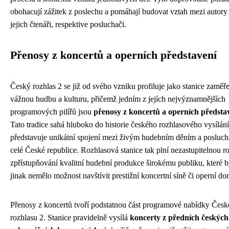
obohacují zážitek z poslechu a pomáhají budovat vztah mezi autory
jejich čtenáři, respektive posluchači.
Přenosy z koncertů a operních představení
Český rozhlas 2 se již od svého vzniku profiluje jako stanice zaměř
vážnou hudbu a kulturu, přičemž jedním z jejích nejvýznamnějších
programových pilířů jsou
přenosy z koncertů a operních předsta
Tato tradice sahá hluboko do historie českého rozhlasového vysílání
představuje unikátní spojení mezi živým hudebním děním a posluch
celé České republice. Rozhlasová stanice tak plní nezastupitelnou ro
zpřístupňování kvalitní hudební produkce širokému publiku, které 
jinak nemělo možnost navštívit prestižní koncertní síně či operní do
Přenosy z koncertů tvoří podstatnou část programové nabídky Čes
rozhlasu 2. Stanice pravidelně vysílá
koncerty z předních českých