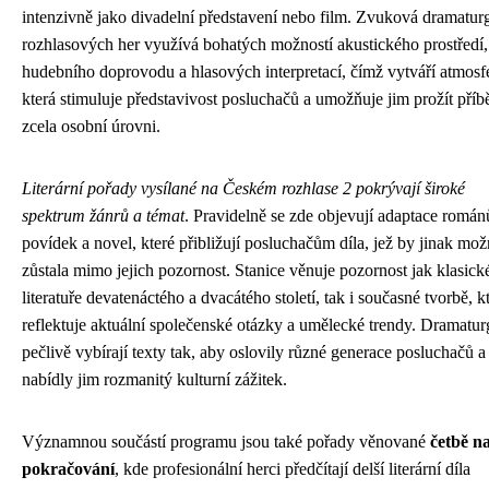
intenzivně jako divadelní představení nebo film. Zvuková dramatur
rozhlasových her využívá bohatých možností akustického prostředí,
hudebního doprovodu a hlasových interpretací, čímž vytváří atmosf
která stimuluje představivost posluchačů a umožňuje jim prožít příb
zcela osobní úrovni.
Literární pořady vysílané na Českém rozhlase 2 pokrývají široké
spektrum žánrů a témat
. Pravidelně se zde objevují adaptace román
povídek a novel, které přibližují posluchačům díla, jež by jinak mo
zůstala mimo jejich pozornost. Stanice věnuje pozornost jak klasick
literatuře devatenáctého a dvacátého století, tak i současné tvorbě, k
reflektuje aktuální společenské otázky a umělecké trendy. Dramatu
pečlivě vybírají texty tak, aby oslovily různé generace posluchačů a
nabídly jim rozmanitý kulturní zážitek.
Významnou součástí programu jsou také pořady věnované
četbě n
pokračování
, kde profesionální herci předčítají delší literární díla