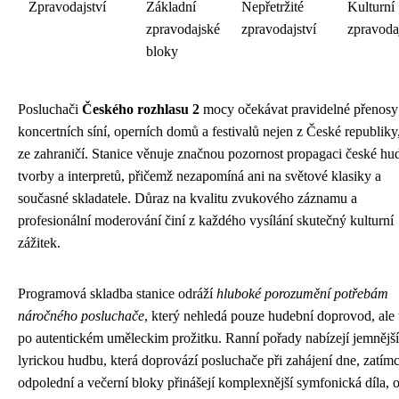
Zpravodajství
Základní
Nepřetržité
Kulturní
zpravodajské
zpravodajství
zpravoda
bloky
Posluchači
Českého rozhlasu 2
mocy očekávat pravidelné přenosy
koncertních síní, operních domů a festivalů nejen z České republiky,
ze zahraničí. Stanice věnuje značnou pozornost propagaci české hu
tvorby a interpretů, přičemž nezapomíná ani na světové klasiky a
současné skladatele. Důraz na kvalitu zvukového záznamu a
profesionální moderování činí z každého vysílání skutečný kulturní
zážitek.
Programová skladba stanice odráží
hluboké porozumění potřebám
náročného posluchače
, který nehledá pouze hudební doprovod, ale 
po autentickém uměleckim prožitku. Ranní pořady nabízejí jemnější
lyrickou hudbu, která doprovází posluchače při zahájení dne, zatím
odpolední a večerní bloky přinášejí komplexnější symfonická díla, 