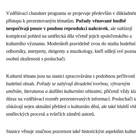
Vzdělávací charakter programu se projevuje především v důkladné
přístupu k prezentovaným tématům.
Pořady věnované hudbě
nespočívají pouze v pouhou reprodukci nahrávek
, ale nabízejí
komplexní pohled na umělecká díla včetně jejich společenského a
kulturního významu. Moderátoři pravidelně zvou do studia hudební
odborníky, interprety, dirigenty a muzikology, kteří sdílejí své pozn
osobní zkušenosti s posluchači.
Kulturní témata jsou na stanici zpracovávána s podobnou pečlivostí
hudební obsah.
Pořady se zabývají divadelní tvorbou, výtvarným
uměním, literaturou a dalšími kulturními oblastmi
, přičemž vždy kl
důraz na vzdělávací rozměr prezentovaných informací. Posluchači t
získávají nejen aktuální přehled o kulturním dění, ale také hlubší vh
uměleckých procesů a tvůrčích záměrů autorů.
Stanice věnuje značnou pozornost také historickým aspektům kultur