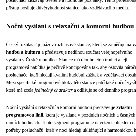
posluchači získávají ověřené a hodnotné poznatky. Tento profesioná
přístup posiluje důvěryhodnost stanice jako vzdělávacího média.
Noční vysílání s relaxační a komorní hudbou
Český rozhlas 2 je název rozhlasové stanice, která se zaměřuje na
v
hudbu a kulturu
a představuje nedílnou součást veřejnoprávního
vysílání v České republice. Stanice má dlouholetou tradici a její
programová nabídka je pečlivě koncipována tak, aby oslovila nároč
posluchače, kteří hledají kvalitní hudební zážitek a vzdělávací obsah
Mezi specifické programové bloky této stanice patří také noční vysíl
které má zcela
jedinečný charakter
a odlišuje se od denního progra
Noční vysílání s relaxační a komorní hudbou představuje
zvláštní
programovou linii
, která je vysílána v pozdních nočních a časných
ranních hodinách. Tento segment programu je navržen s ohledem n
potřeby posluchačů, kteří v noci hledají uklidňující a harmonickou 