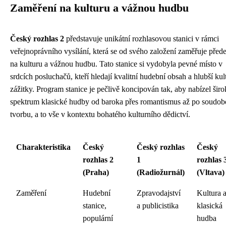
Zaměření na kulturu a vážnou hudbu
Český rozhlas 2
představuje unikátní rozhlasovou stanici v rámci
veřejnoprávního vysílání, která se od svého založení zaměřuje před
na kulturu a vážnou hudbu. Tato stanice si vydobyla pevné místo v
srdcích posluchačů, kteří hledají kvalitní hudební obsah a hlubší kul
zážitky. Program stanice je pečlivě koncipován tak, aby nabízel širo
spektrum klasické hudby od baroka přes romantismus až po soudo
tvorbu, a to vše v kontextu bohatého kulturního dědictví.
Charakteristika
Český
Český rozhlas
Český
rozhlas 2
1
rozhlas 
(Praha)
(Radiožurnál)
(Vltava)
Zaměření
Hudební
Zpravodajství
Kultura 
stanice,
a publicistika
klasická
populární
hudba