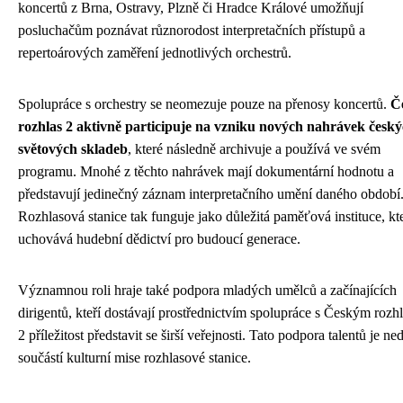
koncertů z Brna, Ostravy, Plzně či Hradce Králové umožňují
posluchačům poznávat různorodost interpretačních přístupů a
repertoárových zaměření jednotlivých orchestrů.
Spolupráce s orchestry se neomezuje pouze na přenosy koncertů.
Č
rozhlas 2 aktivně participuje na vzniku nových nahrávek český
světových skladeb
, které následně archivuje a používá ve svém
programu. Mnohé z těchto nahrávek mají dokumentární hodnotu a
představují jedinečný záznam interpretačního umění daného období
Rozhlasová stanice tak funguje jako důležitá paměťová instituce, kt
uchovává hudební dědictví pro budoucí generace.
Významnou roli hraje také podpora mladých umělců a začínajících
dirigentů, kteří dostávají prostřednictvím spolupráce s Českým roz
2 příležitost představit se širší veřejnosti. Tato podpora talentů je ne
součástí kulturní mise rozhlasové stanice.