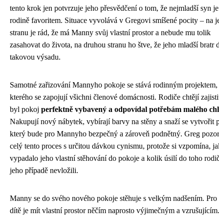
tento krok jen potvrzuje jeho přesvědčení o tom, že nejmladší syn je
rodině favoritem. Situace vyvolává v Gregovi smíšené pocity – na 
stranu je rád, že má Manny svůj vlastní prostor a nebude mu tolik
zasahovat do života, na druhou stranu ho štve, že jeho mladší bratr 
takovou výsadu.
Samotné zařizování Mannyho pokoje se stává rodinným projektem,
kterého se zapojují všichni členové domácnosti. Rodiče chtějí zajisti
byl pokoj
perfektně vybavený a odpovídal potřebám malého ch
Nakupují nový nábytek, vybírají barvy na stěny a snaží se vytvořit p
který bude pro Mannyho bezpečný a zároveň podnětný. Greg pozor
celý tento proces s určitou dávkou cynismu, protože si vzpomína, ja
vypadalo jeho vlastní stěhování do pokoje a kolik úsilí do toho rodi
jeho případě nevložili.
Manny se do svého nového pokoje stěhuje s velkým nadšením. Pro t
dítě je mít vlastní prostor něčím naprosto výjimečným a vzrušujícím