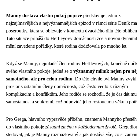
Manny dostává vlastní pokoj poprvé
představuje jednu z
nejzajímavějších a nejvýznamnějších epizod v rámci série Deník m
poseroutky, která se objevuje v kontextu dvacátého dílu této oblíben
Tato situace přináší do Heffleyovy domácnosti zcela novou dynami
mění zavedené pořádky, které rodina dodržovala po mnoho let.
Když se Manny, nejmladší člen rodiny Heffleyových, konečně doč
svého vlastního pokoje, jedná se o
významný milník nejen pro ně
samotného, ale pro celou rodinu
. Do této chvíle byl Manny zvyklý
prostor s ostatními členy domácnosti, což často vedlo k různým
komplikacím a konfliktům. Jeho rodiče se rozhodli, že je čas dát mu
samostatnost a soukromí, což odpovídá jeho rostoucímu věku a pot
Pro Grega, hlavního vypravěče příběhu, znamená Mannyho přestěh
do vlastního pokoje
zásadní změnu v každodenním životě
. Greg dlo
sledoval, jak je Manny rozmazlovaný a jak dostává vše, co si zaman