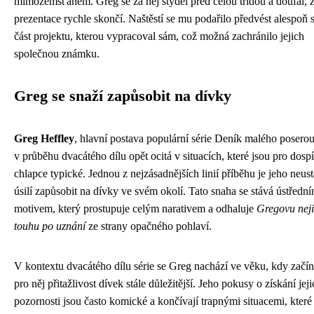
mimozemšťanem. Greg se za něj styděl před celou třídou a doufal, 
prezentace rychle skončí. Naštěstí se mu podařilo předvést alespoň 
část projektu, kterou vypracoval sám, což možná zachránilo jejich
společnou známku.
Greg se snaží zapůsobit na dívky
Greg Heffley
, hlavní postava populární série Deník malého poserou
v průběhu dvacátého dílu opět ocitá v situacích, které jsou pro dospí
chlapce typické. Jednou z nejzásadnějších linií příběhu je jeho neust
úsilí zapůsobit na dívky ve svém okolí. Tato snaha se stává ústředn
motivem, který prostupuje celým narativem a odhaluje
Gregovu neji
touhu po uznání
ze strany opačného pohlaví.
V kontextu dvacátého dílu série se Greg nachází ve věku, kdy začín
pro něj přitažlivost dívek stále důležitější. Jeho pokusy o získání jej
pozornosti jsou často komické a končívají trapnými situacemi, které