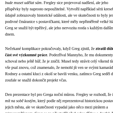
bude muset udělat sám
. Fregley sice projevoval nadšení, ale jeho
příspěvky byly naprosto nepoužitelné. Vytvořil například sérii krese
údajně zobrazovaly historické události, ale ve skutečnosti to byly je
podivné čmáranice s postavičkami, které měly nepřiměřeně velké hl
Greg se snažil být trpělivý, ale jeho nervozita rostla s každým další
dnem.
Nečekané komplikace pokračovaly, když Greg zjistil, že
ztratil důl
část své výzkumné práce
. Podezříval Mannyho, že mu dokumenty
schoval nebo ještě hůř, že je zničil. Musel tedy strávit celý víkend tí
vše psal znovu, což znamenalo, že nemohl jít ven se svými kamarád
Rodney a ostatní kluci z okolí se bavili venku, zatímco Greg seděl 
zoufale se snažil dokončit projekt včas.
Den prezentace byl pro Grega noční můrou. Fregley se rozhodl, že
mít na sobě kostým
, který podle něj reprezentoval historickou posta
jejich města, ale ve skutečnosti vypadal jako něco mezi pirátem a