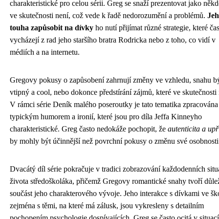
charakteristické pro celou sérii. Greg se snaží prezentovat jako něk
ve skutečnosti není, což vede k řadě nedorozumění a problémů.
Jeh
touha zapůsobit na dívky
ho nutí přijímat různé strategie, které ča
vycházejí z rad jeho staršího bratra Rodricka nebo z toho, co vidí v
médiích a na internetu.
Gregovy pokusy o zapůsobení zahrnují změny ve vzhledu, snahu b
vtipný a cool, nebo dokonce předstírání zájmů, které ve skutečnosti
V rámci série Deník malého poseroutky je tato tematika zpracována
typickým humorem a ironií, které jsou pro díla Jeffa Kinneyho
charakteristické. Greg často nedokáže pochopit, že
autenticita a up
by mohly být účinnější než povrchní pokusy o změnu své osobnosti
Dvacátý díl série pokračuje v tradici zobrazování každodenních situ
života středoškoláka, přičemž Gregovy romantické snahy tvoří důle
součást jeho charakterového vývoje. Jeho interakce s dívkami ve šk
zejména s těmi, na které má zálusk, jsou vykresleny s detailním
pochopením psychologie dospívajících. Greg se často ocitá v situací