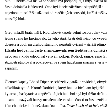
okolí. Rodrickova matka se snažila být podporující, i když hlasitá h
často doháněla k šílenství. Otec byl k celé záležitosti skeptičtější a
nejednou musel řešit stížnosti od rozčilených sousedů, kteří si stěžov
neustálý hluk.
Greg, mladší bratr, měl k Rodrickově kapele velmi rozporuplný vzt
jednu stranu ho fascinovalo, že jeho starší bratr dělá něco, co vypad
dospěle a cool, na druhou stranu ho neustálé cvičení v garáži přímo 
Hlasitá hudba mu často znemožňovala soustředit se na domácí 
nebo jen v klidu odpočívat ve svém pokoji. Rodrick samozřejmě G
stížnosti ignoroval a pokračoval ve svém hudebním snažení s ještě 
zápalem.
Členové kapely Löded Diper se scházeli v garáži pravidelně, obvyk
několikrát týdně. Kromě Rodricka, který hrál na bicí, tam byl ještě
kytarista, baskytarista a zpěvák. Jejich hudební styl byl těžko defin
– sami to nazývali heavy metalem, ale ve skutečnosti to často znělo 
jako chaotický hluk než skutečná hudba.
Texty jejich písní byly větš