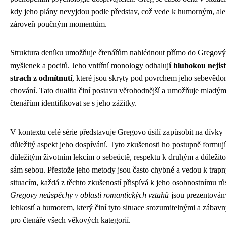
kdy jeho plány nevyjdou podle představ, což vede k humorným, ale
zároveň poučným momentům.
Struktura deníku umožňuje čtenářům nahlédnout přímo do Gregov
myšlenek a pocitů. Jeho vnitřní monology odhalují
hlubokou nejist
strach z odmítnutí
, které jsou skryty pod povrchem jeho sebevěd
chování. Tato dualita činí postavu věrohodnější a umožňuje mladý
čtenářům identifikovat se s jeho zážitky.
V kontextu celé série představuje Gregovo úsilí zapůsobit na dívky
důležitý aspekt jeho dospívání. Tyto zkušenosti ho postupně formují
důležitým životním lekcím o sebeúctě, respektu k druhým a důležitos
sám sebou. Přestože jeho metody jsou často chybné a vedou k trap
situacím, každá z těchto zkušeností přispívá k jeho osobnostnímu rů
Gregovy neúspěchy v oblasti romantických vztahů
jsou prezentován
lehkostí a humorem, který činí tyto situace srozumitelnými a zábav
pro čtenáře všech věkových kategorií.