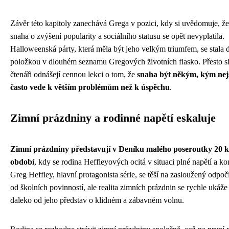
Závěr této kapitoly zanechává Grega v pozici, kdy si uvědomuje, že
snaha o zvýšení popularity a sociálního statusu se opět nevyplatila.
Halloweenská párty, která měla být jeho velkým triumfem, se stala d
položkou v dlouhém seznamu Gregových životních fiasko. Přesto s
čtenáři odnášejí cennou lekci o tom, že
snaha být někým, kým nej
často vede k větším problémům než k úspěchu
.
Zimní prázdniny a rodinné napětí eskaluje
Zimní prázdniny představují v Deníku malého poseroutky 20 k
období
, kdy se rodina Heffleyových ocitá v situaci plné napětí a kon
Greg Heffley, hlavní protagonista série, se těší na zasloužený odpoč
od školních povinností, ale realita zimních prázdnin se rychle ukáže
daleko od jeho představ o klidném a zábavném volnu.