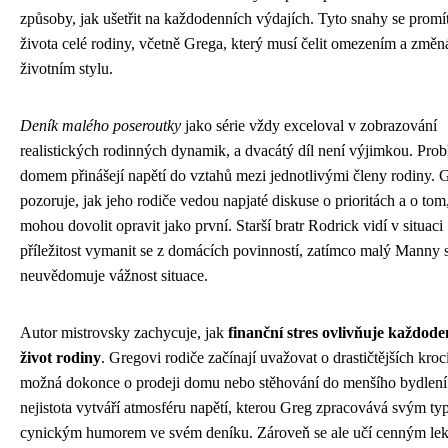
způsoby, jak ušetřit na každodenních výdajích. Tyto snahy se promít
života celé rodiny, včetně Grega, který musí čelit omezením a změ
životním stylu.
Deník malého poseroutky
jako série vždy exceloval v zobrazování
realistických rodinných dynamik, a dvacátý díl není výjimkou. Pro
domem přinášejí napětí do vztahů mezi jednotlivými členy rodiny. 
pozoruje, jak jeho rodiče vedou napjaté diskuse o prioritách a o tom,
mohou dovolit opravit jako první. Starší bratr Rodrick vidí v situaci
příležitost vymanit se z domácích povinností, zatímco malý Manny s
neuvědomuje vážnost situace.
Autor mistrovsky zachycuje, jak
finanční stres ovlivňuje každode
život rodiny
. Gregovi rodiče začínají uvažovat o drastičtějších kroc
možná dokonce o prodeji domu nebo stěhování do menšího bydlení
nejistota vytváří atmosféru napětí, kterou Greg zpracovává svým t
cynickým humorem ve svém deníku. Zároveň se ale učí cenným le