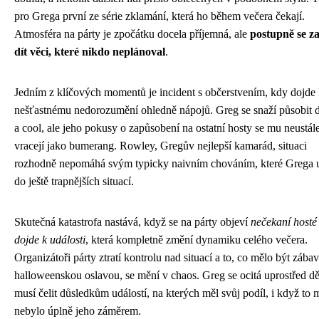
pro Grega první ze série zklamání, která ho během večera čekají.
Atmosféra na párty je zpočátku docela příjemná, ale
postupně se za
dít věci, které nikdo neplánoval
.
Jedním z klíčových momentů je incident s občerstvením, kdy dojde
nešťastnému nedorozumění ohledně nápojů. Greg se snaží působit 
a cool, ale jeho pokusy o zapůsobení na ostatní hosty se mu neustál
vracejí jako bumerang. Rowley, Gregův nejlepší kamarád, situaci
rozhodně nepomáhá svým typicky naivním chováním, které Grega 
do ještě trapnějších situací.
Skutečná katastrofa nastává, když se na párty objeví
nečekaní hosté
dojde k události
, která kompletně změní dynamiku celého večera.
Organizátoři párty ztratí kontrolu nad situací a to, co mělo být zába
halloweenskou oslavou, se mění v chaos. Greg se ocitá uprostřed dě
musí čelit důsledkům událostí, na kterých měl svůj podíl, i když to
nebylo úplně jeho záměrem.