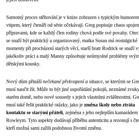
Samotný proces stěhování je v knize zobrazen s typickým humorem
vtipem, který čtenáři od série očekávají. Greg popisuje chaos spojen
přípravami, kde se každý člen rodiny chová podle své povahy. Ote
se snaží být praktický a organizovaný, matka Susan má nostalgické
momenty při procházení starých věcí, starší bratr Rodrick se snaží 
jakékoliv práci a malý Manny způsobuje neúmyslné problémy svým
dětskými kousky.
Nový dům přináší
nečekané překvapení a situace
, se kterými se Gr
musí naučit žít. Může to být jiné uspořádání pokojů, neznámé zvuk
starém domě, nebo nové sousedy s jejich vlastními zvláštnostmi. Gr
musí také řešit praktické otázky, jako je
změna školy nebo ztráta
kontaktu se starými přáteli
, zejména s jeho nejlepším kamarádem
Rowleym. Tyto aspekty dodávají příběhu autenticitu a rezonují s čte
kteří možná sami zažili podobnou životní změnu.