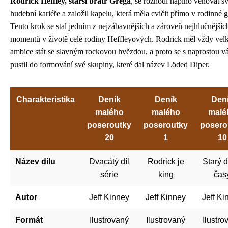
Rodrick Heffley, starší bratr Grega
, se rozhodl naplno věnovat s
hudební kariéře a založil kapelu, která měla cvičit přímo v rodinné g
Tento krok se stal jedním z nejzábavnějších a zároveň nejhlučnějšíc
momentů v životě celé rodiny Heffleyových. Rodrick měl vždy vel
ambice stát se slavným rockovou hvězdou, a proto se s naprostou v
pustil do formování své skupiny, které dal název Löded Diper.
Charakteristika
Deník
Deník
Den
malého
malého
malé
poseroutky
poseroutky
posero
20
1
10
Název dílu
Dvacátý díl
Rodrick je
Starý d
série
king
čas
Autor
Jeff Kinney
Jeff Kinney
Jeff Ki
Formát
Ilustrovaný
Ilustrovaný
Ilustro