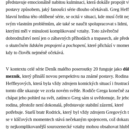
představuje emocionálně nabitou kulminaci, která dokáže propojit 
postavy způsobem, jaký fanoušci série dlouho očekávali. Greg Heff
hlavní hrdina této oblíbené série, se ocitá v situaci, kde musí čelit ne
svým vlastním problémům, ale také se naučit spolupracovat s lidmi,
kterými měl v minulosti komplikované vztahy. Toto závěrečné
dobrodružství není jen o zábavných příhodách a trapasech, ale pře
o
skutečném lidském propojení a pochopení
, které přichází v mome
kdy to člověk nejméně očekává.
V kontextu celé série Deník malého poseroutky 20 funguje jako
důl
mezník
, který přináší novou perspektivu na známé postavy. Rodina
Heffleyových, která byla vždy zdrojem komických situací i frustrací
tomto díle ukazuje ve zcela novém světle. Rodiče Grega konečně za
chápat jeho pohled na svět, zatímco Greg sám si uvědomuje, že jeh
rodina, přestože není dokonalá, představuje stabilní zázemí, které
potřebuje. Starší bratr Rodrick, který byl vždy zdrojem Gregových t
se v klíčových momentech stává nečekaným spojencem, což dokazuj
ty nejkomplikovanější sourozenecké vztahy mohou obsahovat hlubš