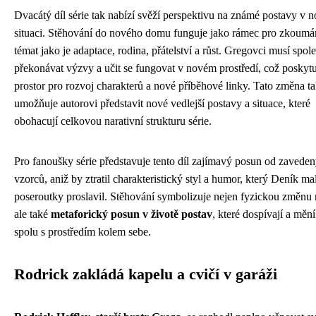
Dvacátý díl série tak nabízí svěží perspektivu na známé postavy v 
situaci. Stěhování do nového domu funguje jako rámec pro zkoumá
témat jako je adaptace, rodina, přátelství a růst. Gregovci musí spol
překonávat výzvy a učit se fungovat v novém prostředí, což poskyt
prostor pro rozvoj charakterů a nové příběhové linky. Tato změna t
umožňuje autorovi představit nové vedlejší postavy a situace, které
obohacují celkovou narativní strukturu série.
Pro fanoušky série představuje tento díl zajímavý posun od zavede
vzorců, aniž by ztratil charakteristický styl a humor, který Deník m
poseroutky proslavil. Stěhování symbolizuje nejen fyzickou změnu 
ale také
metaforický posun v životě postav
, které dospívají a mění
spolu s prostředím kolem sebe.
Rodrick zakládá kapelu a cvičí v garáži