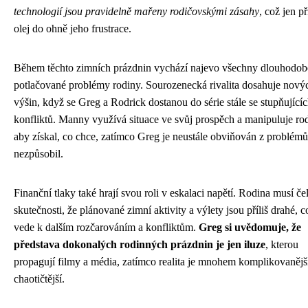
technologií jsou pravidelně mařeny rodičovskými zásahy
, což jen př
olej do ohně jeho frustrace.
Během těchto zimních prázdnin vychází najevo všechny dlouhodob
potlačované problémy rodiny. Sourozenecká rivalita dosahuje nový
výšin, když se Greg a Rodrick dostanou do série stále se stupňující
konfliktů. Manny využívá situace ve svůj prospěch a manipuluje rod
aby získal, co chce, zatímco Greg je neustále obviňován z problémů
nezpůsobil.
Finanční tlaky také hrají svou roli v eskalaci napětí. Rodina musí čel
skutečnosti, že plánované zimní aktivity a výlety jsou příliš drahé, c
vede k dalším rozčarováním a konfliktům.
Greg si uvědomuje, že
představa dokonalých rodinných prázdnin je jen iluze
, kterou
propagují filmy a média, zatímco realita je mnohem komplikovanějš
chaotičtější.