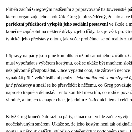
Příběh začíná Gregovým nadšením z připravované halloweenské pár
kterou organizuje jeho spolužák. Greg je přesvědčený, že tato akce
perfektní příležitostí vylepšit jeho sociální postavení
ve škole a 
konečně zapůsobit na některé dívky z jeho třídy. Jak je však pro Gr
typické, jeho představy o tom, jak večer proběhne, se od reality znač
Přípravy na párty jsou plné komplikací už od samotného začátku. G
musí vypořádat s výběrem kostýmu, což se ukáže být mnohem složit
než původně předpokládal. Chce vypadat cool, ale zároveň nechce
vynaložit příliš velké úsilí ani peníze.
Jeho matka má samozřejmě ú
jiné představy
a snaží se ho přesvědčit k něčemu, co Greg považuje
naprosto trapné a dětinské. Tento konflikt mezi tím, co rodiče považ
vhodné, a tím, co teenager chce, je jedním z ústředních témat celého
Když Greg konečně dorazí na párty, situace se rychle začne vyvíjet
neočekávaným směrem. Ukáže se, že jeho kostým není tak origináln
doufal, a několik dalších lidí přišlo oblečených v podobném stylu. T