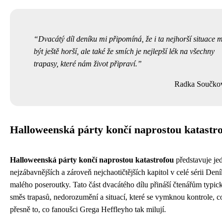
Dvacátý díl deníku mi připomíná, že i ta nejhorší situace 
být ještě horší, ale také že smích je nejlepší lék na všechny
trapasy, které nám život připraví.
Radka Součko
Halloweenská párty končí naprostou katastr
Halloweenská párty končí naprostou katastrofou
představuje je
nejzábavnějších a zároveň nejchaotičtějších kapitol v celé sérii Den
malého poseroutky. Tato část dvacátého dílu přináší čtenářům typic
směs trapasů, nedorozumění a situací, které se vymknou kontrole, c
přesně to, co fanoušci Grega Heffleyho tak milují.