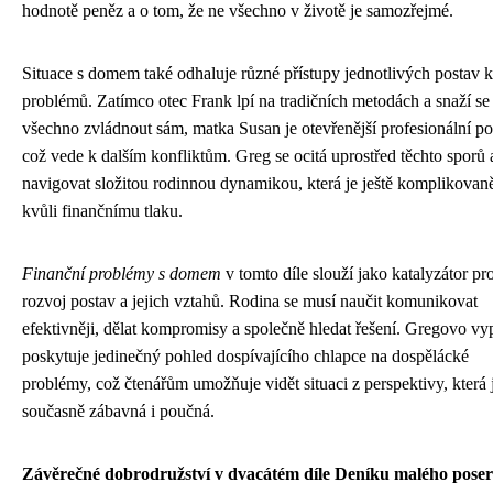
hodnotě peněz a o tom, že ne všechno v životě je samozřejmé.
Situace s domem také odhaluje různé přístupy jednotlivých postav k
problémů. Zatímco otec Frank lpí na tradičních metodách a snaží se
všechno zvládnout sám, matka Susan je otevřenější profesionální p
což vede k dalším konfliktům. Greg se ocitá uprostřed těchto sporů 
navigovat složitou rodinnou dynamikou, která je ještě komplikovaně
kvůli finančnímu tlaku.
Finanční problémy s domem
v tomto díle slouží jako katalyzátor pr
rozvoj postav a jejich vztahů. Rodina se musí naučit komunikovat
efektivněji, dělat kompromisy a společně hledat řešení. Gregovo vy
poskytuje jedinečný pohled dospívajícího chlapce na dospělácké
problémy, což čtenářům umožňuje vidět situaci z perspektivy, která 
současně zábavná i poučná.
Závěrečné dobrodružství v dvacátém díle Deníku malého pose