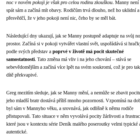
noc v novém pokoji je však pro celou rodinu zkouškou
. Manny není
spát sám a začíná mít obavy. Rodičům trvá dlouho, než ho uklidní a
přesvědčí, že v jeho pokoji není nic, čeho by se měl bát.
Následující dny ukazují, jak se Manny postupně adaptuje na svůj n
prostor. Začíná si v pokoji vytvářet vlastní svět, uspořádává si hračk
podle svých představ a
poprvé v životě má pocit skutečné
samostatnosti
. Tato změna má vliv i na jeho chování – stává se
sebevědomějším a začíná více lpět na svém soukromí, což je pro ta
dítě překvapivé.
Greg mezitím sleduje, jak se Manny mění, a nemůže se zbavit pocit
jeho mladší bratr dostává příliš mnoho pozornosti. Vzpomíná na do
byl sám v Mannyho věku, a srovnává, jak odlišně k němu rodiče
přistupovali. Tato situace v něm vyvolává pocity žárlivosti a frustrac
které jsou v kontextu série Deník malého poseroutky velmi typické 
autentické.