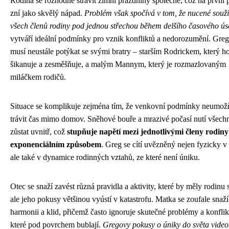
Rodina se rozhodne strávit zimní prázdniny společně, což na první 
zní jako skvělý nápad.
Problém však spočívá v tom, že nucené souži
všech členů rodiny pod jednou střechou během delšího časového ús
vytváří ideální podmínky pro vznik konfliktů a nedorozumění. Greg
musí neustále potýkat se svými bratry – starším Rodrickem, který h
šikanuje a zesměšňuje, a malým Mannym, který je rozmazlovaným
miláčkem rodičů.
Situace se komplikuje zejména tím, že venkovní podmínky neumož
trávit čas mimo domov. Sněhové bouře a mrazivé počasí nutí všech
zůstat uvnitř, což
stupňuje napětí mezi jednotlivými členy rodiny
exponenciálním způsobem
. Greg se cítí uvězněný nejen fyzicky 
ale také v dynamice rodinných vztahů, ze které není úniku.
Otec se snaží zavést různá pravidla a aktivity, které by měly rodinu s
ale jeho pokusy většinou vyústí v katastrofu. Matka se zoufale snaží
harmonii a klid, přičemž často ignoruje skutečné problémy a konflik
které pod povrchem bublají.
Gregovy pokusy o úniky do světa video