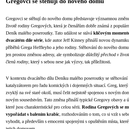
Gregovci se stěhují do nového domu
Gregovci se stěhují do nového domu představuje významnou změn
životě rodiny Gregových, která je čtenářům dobře známá z populárn
Deník malého poseroutky. Tato událost se stává
klíčovým moment
dvacátém díle série
, kde autor Jeff Kinney přináší novou dynamik
příběhů Grega Heffleyho a jeho rodiny. Stěhování do nového domu
jen prostou změnou adresy, ale symbolizuje
důležitý přechod v živo
členů rodiny
, který s sebou nese jak výzvy, tak příležitosti.
V kontextu dvacátého dílu Deníku malého poseroutky se stěhování 
katalyzátorem pro řadu komických i dojemných situací. Greg, který 
zvyklý na své staré okolí, musí čelit nejistotě spojenou s novým d
novým sousedstvím. Tato změna přináší typické Gregovy obavy a ú
které jsou charakteristické pro celou sérii.
Rodina Gregových se m
vypořádat s balením krabic
, rozhodováním o tom, co si vzít s seb
vyhodit, a především s emocemi spojenými s opuštěním místa, které
jejich domovem.