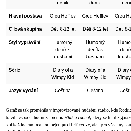
deník
deník
den
Hlavní postava
Greg Heffley
Greg Heffley
Greg He
Cílová skupina
Děti 8-12 let
Děti 8-12 let
Děti 8-1
Styl vyprávění
Humorný
Humorný
Humo
deník s
deník s
deník
kresbami
kresbami
kresb
Série
Diary of a
Diary of a
Diary 
Wimpy Kid
Wimpy Kid
Wimpy
Jazyk vydání
Čeština
Čeština
Češt
Garáž se tak proměnila v improvizované hudební studio, kde Rodri
trávil nespočet hodin za bicími.
Hluk a rachot
, který se linul z garáž
stal každodenní realitou nejen pro Heffleyovy, ale i pro všechny so