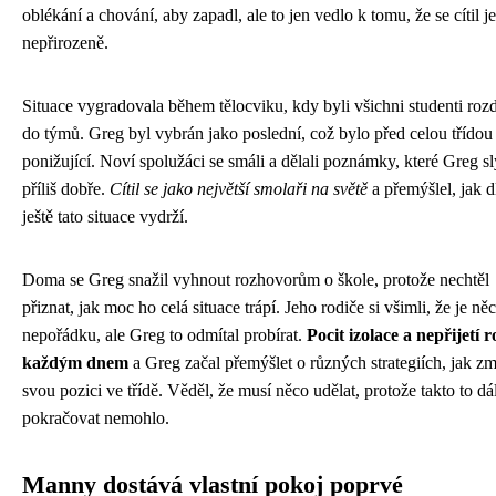
oblékání a chování, aby zapadl, ale to jen vedlo k tomu, že se cítil je
nepřirozeně.
Situace vygradovala během tělocviku, kdy byli všichni studenti roz
do týmů. Greg byl vybrán jako poslední, což bylo před celou třídou
ponižující. Noví spolužáci se smáli a dělali poznámky, které Greg sl
příliš dobře.
Cítil se jako největší smolaři na světě
a přemýšlel, jak 
ještě tato situace vydrží.
Doma se Greg snažil vyhnout rozhovorům o škole, protože nechtěl
přiznat, jak moc ho celá situace trápí. Jeho rodiče si všimli, že je ně
nepořádku, ale Greg to odmítal probírat.
Pocit izolace a nepřijetí r
každým dnem
a Greg začal přemýšlet o různých strategiích, jak zm
svou pozici ve třídě. Věděl, že musí něco udělat, protože takto to dá
pokračovat nemohlo.
Manny dostává vlastní pokoj poprvé