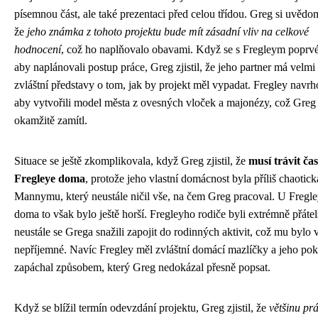
písemnou část, ale také prezentaci před celou třídou. Greg si uvědo
že
jeho známka z tohoto projektu bude mít zásadní vliv na celkové
hodnocení
, což ho naplňovalo obavami. Když se s Fregleym poprvé 
aby naplánovali postup práce, Greg zjistil, že jeho partner má velmi
zvláštní představy o tom, jak by projekt měl vypadat. Fregley navrh
aby vytvořili model města z ovesných vloček a majonézy, což Greg
okamžitě zamítl.
Situace se ještě zkomplikovala, když Greg zjistil, že
musí trávit čas
Fregleye doma
, protože jeho vlastní domácnost byla příliš chaotick
Mannymu, který neustále ničil vše, na čem Greg pracoval. U Fregl
doma to však bylo ještě horší. Fregleyho rodiče byli extrémně přátelš
neustále se Grega snažili zapojit do rodinných aktivit, což mu bylo 
nepříjemné. Navíc Fregley měl zvláštní domácí mazlíčky a jeho pok
zapáchal způsobem, který Greg nedokázal přesně popsat.
Když se blížil termín odevzdání projektu, Greg zjistil, že
většinu pr