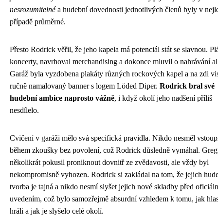
nesrozumitelné
a hudební dovednosti jednotlivých členů byly v nej
případě průměrné.
Přesto Rodrick věřil, že jeho kapela má potenciál stát se slavnou. P
koncerty, navrhoval merchandising a dokonce mluvil o nahrávání al
Garáž byla vyzdobena plakáty různých rockových kapel a na zdi vi
ručně namalovaný banner s logem Löded Diper.
Rodrick bral své
hudební ambice naprosto vážně
, i když okolí jeho nadšení příliš
nesdílelo.
Cvičení v garáži mělo svá specifická pravidla. Nikdo nesměl vstoup
během zkoušky bez povolení, což Rodrick důsledně vymáhal. Greg
několikrát pokusil proniknout dovnitř ze zvědavosti, ale vždy byl
nekompromisně vyhozen. Rodrick si zakládal na tom, že jejich hud
tvorba je tajná a nikdo nesmí slyšet jejich nové skladby před oficiál
uvedením, což bylo samozřejmě absurdní vzhledem k tomu, jak hlas
hráli a jak je slyšelo celé okolí.