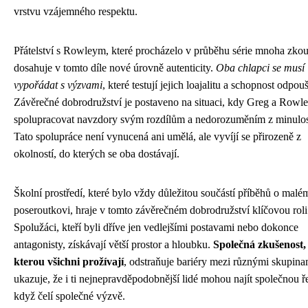
vrstvu vzájemného respektu.
Přátelství s Rowleym, které procházelo v průběhu série mnoha zko
dosahuje v tomto díle nové úrovně autenticity.
Oba chlapci se musí
vypořádat s výzvami
, které testují jejich loajalitu a schopnost odpouš
Závěrečné dobrodružství je postaveno na situaci, kdy Greg a Rowl
spolupracovat navzdory svým rozdílům a nedorozuměním z minulos
Tato spolupráce není vynucená ani umělá, ale vyvíjí se přirozeně z
okolností, do kterých se oba dostávají.
Školní prostředí, které bylo vždy důležitou součástí příběhů o malé
poseroutkovi, hraje v tomto závěrečném dobrodružství klíčovou roli
Spolužáci, kteří byli dříve jen vedlejšími postavami nebo dokonce
antagonisty, získávají větší prostor a hloubku.
Společná zkušenost,
kterou všichni prožívají
, odstraňuje bariéry mezi různými skupina
ukazuje, že i ti nejnepravděpodobnější lidé mohou najít společnou ř
když čelí společné výzvě.