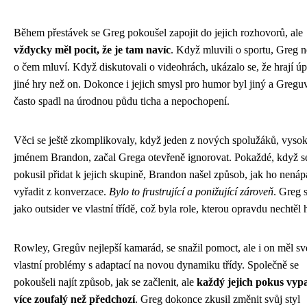
Během přestávek se Greg pokoušel zapojit do jejich rozhovorů, ale
vždycky měl pocit, že je tam navíc
. Když mluvili o sportu, Greg n
o čem mluví. Když diskutovali o videohrách, ukázalo se, že hrají úp
jiné hry než on. Dokonce i jejich smysl pro humor byl jiný a Greguv
často spadl na úrodnou půdu ticha a nepochopení.
Věci se ještě zkomplikovaly, když jeden z nových spolužáků, vyso
jménem Brandon, začal Grega otevřeně ignorovat. Pokaždé, když s
pokusil přidat k jejich skupině, Brandon našel způsob, jak ho nená
vyřadit z konverzace.
Bylo to frustrující a ponižující zároveň
. Greg s
jako outsider ve vlastní třídě, což byla role, kterou opravdu nechtěl h
Rowley, Gregův nejlepší kamarád, se snažil pomoct, ale i on měl sv
vlastní problémy s adaptací na novou dynamiku třídy. Společně se
pokoušeli najít způsob, jak se začlenit, ale
každý jejich pokus vyp
více zoufalý než předchozí
. Greg dokonce zkusil změnit svůj styl