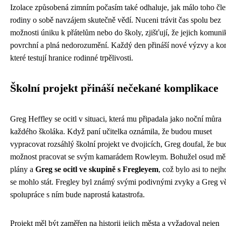
Izolace způsobená zimním počasím také odhaluje, jak málo toho čl
rodiny o sobě navzájem skutečně vědí. Nuceni trávit čas spolu bez
možnosti úniku k přátelům nebo do školy, zjišťují, že jejich komuni
povrchní a plná nedorozumění. Každý den přináší nové výzvy a kon
které testují hranice rodinné trpělivosti.
Školní projekt přináší nečekané komplikace
Greg Heffley se ocitl v situaci, která mu připadala jako noční můra
každého školáka. Když paní učitelka oznámila, že budou muset
vypracovat rozsáhlý školní projekt ve dvojicích, Greg doufal, že bu
možnost pracovat se svým kamarádem Rowleym. Bohužel osud měl
plány a
Greg se ocitl ve skupině s Fregleyem
, což bylo asi to nejh
se mohlo stát. Fregley byl známý svými podivnými zvyky a Greg vě
spolupráce s ním bude naprostá katastrofa.
Projekt měl být zaměřen na historii jejich města a vyžadoval nejen