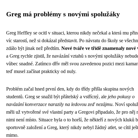
Greg má problémy s novými spolužáky
Greg Heffley se ocitl v situaci, kterou nikdy nečekal a která mu přin
víc starostí, než si dokázal představit. Po návratu do školy se všech
zdálo být jinak než předtím.
Nové tváře ve třídě znamenaly nové
a Greg rychle zjistil, že navázání vztahů s novými spolužáky nebud
vůbec snadné. Zatímco dřív měl svou zavedenou pozici mezi kamar
teď musel začínat prakticky od nuly.
Problém začal hned první den, kdy do třídy přišla skupina nových
studentů. Greg se snažil být přátelský a vstřícný, ale
jeho pokusy o
navázání konverzace narazily na ledovou zeď nezájmu
. Noví spolu
měli už vytvořené své vlastní party a Gregovi připadalo, že pro něj 
nimi není místo. Situace byla o to horší, že někteří z nových kluků b
sportovně založení a Greg, který nikdy nebyl žádný atlet, se cítil ješ
mimo.