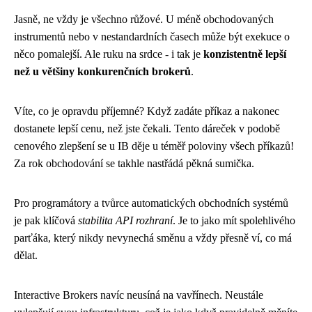
Jasně, ne vždy je všechno růžové. U méně obchodovaných
instrumentů nebo v nestandardních časech může být exekuce o
něco pomalejší. Ale ruku na srdce - i tak je
konzistentně lepší
než u většiny konkurenčních brokerů
.
Víte, co je opravdu příjemné? Když zadáte příkaz a nakonec
dostanete lepší cenu, než jste čekali. Tento dáreček v podobě
cenového zlepšení se u IB děje u téměř poloviny všech příkazů!
Za rok obchodování se takhle nastřádá pěkná sumička.
Pro programátory a tvůrce automatických obchodních systémů
je pak klíčová
stabilita API rozhraní
. Je to jako mít spolehlivého
parťáka, který nikdy nevynechá směnu a vždy přesně ví, co má
dělat.
Interactive Brokers navíc neusíná na vavřínech. Neustále