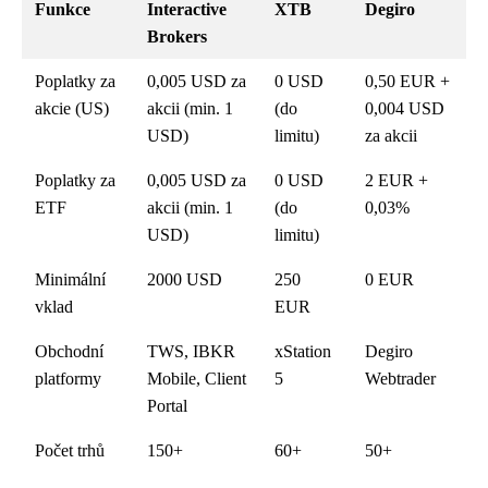
Funkce
Interactive
XTB
Degiro
Brokers
Poplatky za
0,005 USD za
0 USD
0,50 EUR +
akcie (US)
akcii (min. 1
(do
0,004 USD
USD)
limitu)
za akcii
Poplatky za
0,005 USD za
0 USD
2 EUR +
ETF
akcii (min. 1
(do
0,03%
USD)
limitu)
Minimální
2000 USD
250
0 EUR
vklad
EUR
Obchodní
TWS, IBKR
xStation
Degiro
platformy
Mobile, Client
5
Webtrader
Portal
Počet trhů
150+
60+
50+