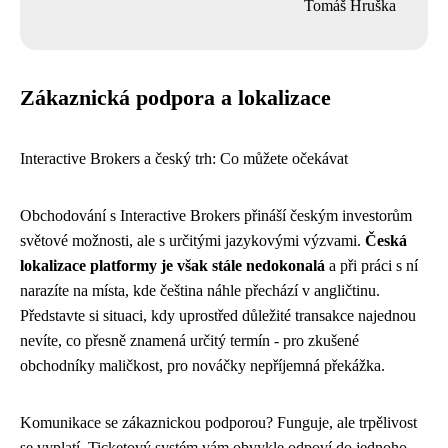
Tomáš Hruška
Zákaznická podpora a lokalizace
Interactive Brokers a český trh: Co můžete očekávat
Obchodování s Interactive Brokers přináší českým investorům
světové možnosti, ale s určitými jazykovými výzvami.
Česká
lokalizace platformy je však stále nedokonalá
a při práci s ní
narazíte na místa, kde čeština náhle přechází v angličtinu.
Představte si situaci, kdy uprostřed důležité transakce najednou
nevíte, co přesně znamená určitý termín - pro zkušené
obchodníky maličkost, pro nováčky nepříjemná překážka.
Komunikace se zákaznickou podporou? Funguje, ale trpělivost
se vyplatí. Ticketový systém vám obvykle odpoví do jednoho