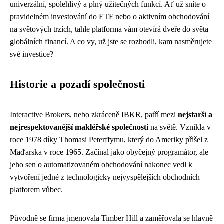
univerzální, spolehlivý a plný užitečných funkcí. Ať už sníte o
pravidelném investování do ETF nebo o aktivním obchodování
na světových trzích, tahle platforma vám otevírá dveře do světa
globálních financí. A co vy, už jste se rozhodli, kam nasměrujete
své investice?
Historie a pozadí společnosti
Interactive Brokers, nebo zkráceně IBKR, patří mezi
nejstarší a
nejrespektovanější makléřské společnosti
na světě. Vznikla v
roce 1978 díky Thomasi Peterffymu, který do Ameriky přišel z
Maďarska v roce 1965. Začínal jako obyčejný programátor, ale
jeho sen o automatizovaném obchodování nakonec vedl k
vytvoření jedné z technologicky nejvyspělejších obchodních
platforem vůbec.
Původně se firma jmenovala Timber Hill a zaměřovala se hlavně