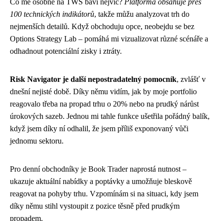
Co mě osobně na TWS baví nejvíc?
Platforma obsahuje přes
100 technických indikátorů
, takže můžu analyzovat trh do
nejmenších detailů. Když obchoduju opce, neobejdu se bez
Options Strategy Lab – pomáhá mi vizualizovat různé scénáře a
odhadnout potenciální zisky i ztráty.
Risk Navigator je další nepostradatelný pomocník
, zvlášť v
dnešní nejisté době. Díky němu vidím, jak by moje portfolio
reagovalo třeba na propad trhu o 20% nebo na prudký nárůst
úrokových sazeb. Jednou mi tahle funkce ušetřila pořádný balík,
když jsem díky ní odhalil, že jsem příliš exponovaný vůči
jednomu sektoru.
Pro denní obchodníky je Book Trader naprostá nutnost –
ukazuje aktuální nabídky a poptávky a umožňuje bleskově
reagovat na pohyby trhu. Vzpomínám si na situaci, kdy jsem
díky němu stihl vystoupit z pozice těsně před prudkým
propadem.