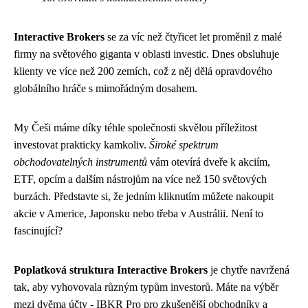
Interactive Brokers
se za víc než čtyřicet let proměnil z malé
firmy na světového giganta v oblasti investic. Dnes obsluhuje
klienty ve více než 200 zemích, což z něj dělá opravdového
globálního hráče s mimořádným dosahem.
My Češi máme díky téhle společnosti skvělou příležitost
investovat prakticky kamkoliv.
Široké spektrum
obchodovatelných instrumentů
vám otevírá dveře k akciím,
ETF, opcím a dalším nástrojům na více než 150 světových
burzách. Představte si, že jedním kliknutím můžete nakoupit
akcie v Americe, Japonsku nebo třeba v Austrálii. Není to
fascinující?
Poplatková struktura Interactive Brokers
je chytře navržená
tak, aby vyhovovala různým typům investorů. Máte na výběr
mezi dvěma účty - IBKR Pro pro zkušenější obchodníky a