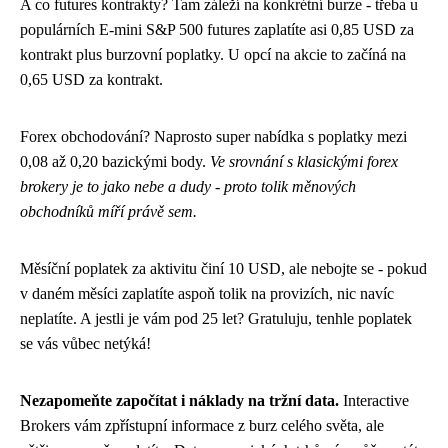
A co futures kontrakty? Tam záleží na konkrétní burze - třeba u
populárních E-mini S&P 500 futures zaplatíte asi 0,85 USD za
kontrakt plus burzovní poplatky. U opcí na akcie to začíná na
0,65 USD za kontrakt.
Forex obchodování? Naprosto super nabídka s poplatky mezi
0,08 až 0,20 bazickými body.
Ve srovnání s klasickými forex
brokery je to jako nebe a dudy - proto tolik měnových
obchodníků míří právě sem.
Měsíční poplatek za aktivitu činí 10 USD, ale nebojte se - pokud
v daném měsíci zaplatíte aspoň tolik na provizích, nic navíc
neplatíte. A jestli je vám pod 25 let? Gratuluju, tenhle poplatek
se vás vůbec netýká!
Nezapomeňte započítat i náklady na tržní data.
Interactive
Brokers vám zpřístupní informace z burz celého světa, ale