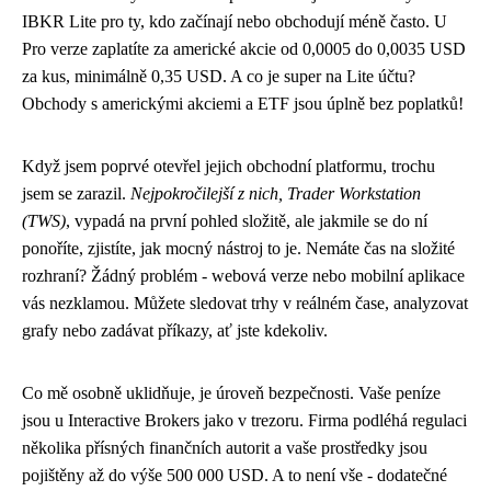
IBKR Lite pro ty, kdo začínají nebo obchodují méně často. U
Pro verze zaplatíte za americké akcie od 0,0005 do 0,0035 USD
za kus, minimálně 0,35 USD. A co je super na Lite účtu?
Obchody s americkými akciemi a ETF jsou úplně bez poplatků!
Když jsem poprvé otevřel jejich obchodní platformu, trochu
jsem se zarazil.
Nejpokročilejší z nich, Trader Workstation
(TWS)
, vypadá na první pohled složitě, ale jakmile se do ní
ponoříte, zjistíte, jak mocný nástroj to je. Nemáte čas na složité
rozhraní? Žádný problém - webová verze nebo mobilní aplikace
vás nezklamou. Můžete sledovat trhy v reálném čase, analyzovat
grafy nebo zadávat příkazy, ať jste kdekoliv.
Co mě osobně uklidňuje, je úroveň bezpečnosti. Vaše peníze
jsou u Interactive Brokers jako v trezoru. Firma podléhá regulaci
několika přísných finančních autorit a vaše prostředky jsou
pojištěny až do výše 500 000 USD. A to není vše - dodatečné