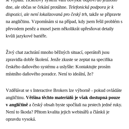
dne, ale občas se čekání protáhne.
Telefonická podpora je k
dispozici, ale není lokalizovaná pro český trh
, takže se připravte
na angličtinu. Vzpomínám si na případ, kdy jsem řešil problém s
převodem peněz a musel jsem několikrát upřesňovat detaily
kvůli jazykové bariéře.
Živý chat zachrání mnoho běžných situací, operátoři jsou
zpravidla dobře školení. Jenže zkuste se zeptat na specifika
českého daňového systému a uslyšíte: Kontaktujte prosím
místního daňového poradce. Není to ideální, že?
Vzdělávat se s Interactive Brokers lze výborně - pokud ovládáte
angličtinu.
Většina těchto materiálů je však dostupná pouze
v angličtině
a český obsah byste spočítali na prstech jedné ruky.
Není to škoda? Přitom kvalita jejich webinářů a článků je
opravdu vysoká.