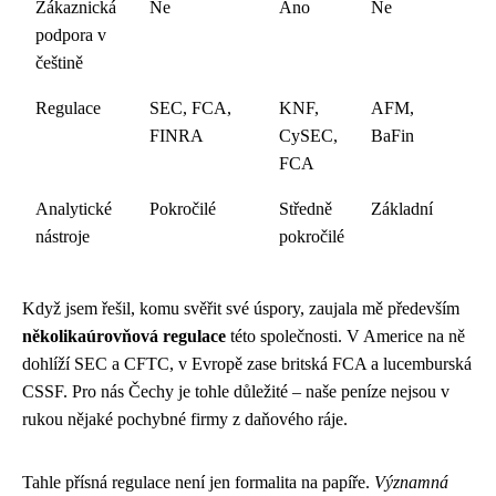
Zákaznická
Ne
Ano
Ne
podpora v
češtině
Regulace
SEC, FCA,
KNF,
AFM,
FINRA
CySEC,
BaFin
FCA
Analytické
Pokročilé
Středně
Základní
nástroje
pokročilé
Když jsem řešil, komu svěřit své úspory, zaujala mě především
několikaúrovňová regulace
této společnosti. V Americe na ně
dohlíží SEC a CFTC, v Evropě zase britská FCA a lucemburská
CSSF. Pro nás Čechy je tohle důležité – naše peníze nejsou v
rukou nějaké pochybné firmy z daňového ráje.
Tahle přísná regulace není jen formalita na papíře.
Významná