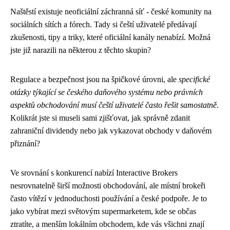
Naštěstí existuje neoficiální záchranná síť - české komunity na
sociálních sítích a fórech. Tady si čeští uživatelé předávají
zkušenosti, tipy a triky, které oficiální kanály nenabízí. Možná
jste již narazili na některou z těchto skupin?
Regulace a bezpečnost jsou na špičkové úrovni, ale
specifické
otázky týkající se českého daňového systému nebo právních
aspektů obchodování musí čeští uživatelé často řešit samostatně
.
Kolikrát jste si museli sami zjišťovat, jak správně zdanit
zahraniční dividendy nebo jak vykazovat obchody v daňovém
přiznání?
Ve srovnání s konkurencí nabízí Interactive Brokers
nesrovnatelně širší možnosti obchodování, ale místní brokeři
často vítězí v jednoduchosti používání a české podpoře. Je to
jako vybírat mezi světovým supermarketem, kde se občas
ztratíte, a menším lokálním obchodem, kde vás všichni znají