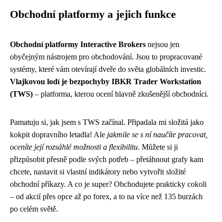
Obchodní platformy a jejich funkce
Obchodní platformy Interactive Brokers
nejsou jen
obyčejným nástrojem pro obchodování. Jsou to propracované
systémy, které vám otevírají dveře do světa globálních investic.
Vlajkovou lodí je bezpochyby IBKR Trader Workstation
(TWS)
– platforma, kterou ocení hlavně zkušenější obchodníci.
Pamatuju si, jak jsem s TWS začínal. Připadala mi složitá jako
kokpit dopravního letadla! Ale
jakmile se s ní naučíte pracovat,
oceníte její rozsáhlé možnosti a flexibilitu
. Můžete si ji
přizpůsobit přesně podle svých potřeb – přetáhnout grafy kam
chcete, nastavit si vlastní indikátory nebo vytvořit složité
obchodní příkazy. A co je super? Obchodujete prakticky cokoli
– od akcií přes opce až po forex, a to na více než 135 burzách
po celém světě.