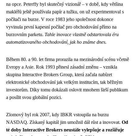
na opce. Peterffy byl skutečný vizionář – v době, kdy většina
makléřů ještě používala papír a tužku, on už experimentoval s
počítači na burze. V roce 1983 jeho společnost dokonce
vyvinula první kapesní počítač pro obchodování přímo na
burzovním parketu.
Tahle inovace vlastně odstartovala éru
automatizovaného obchodování, jak ho známe dnes.
Během 80. a 90. let firma prorazila na mezinárodní scénu včetně
Evropy a Asie. Rok 1993 přinesl zásadní změnu – vznikla
skupina Interactive Brokers Group, která začala nabízet
elektronické obchodování jak velkým institucím, tak běžným
investorům. Díky tomu dokázali oslovit mnohem širší publikum
a posílit svou globální pozici.
Zlomový byl rok 2007, kdy IBKR vstoupila na burzu
NASDAQ. Získaný kapitál jim umožnil dál růst a inovovat.
Od
té doby Interactive Brokers neustále vylepšuje a rozšiřuje