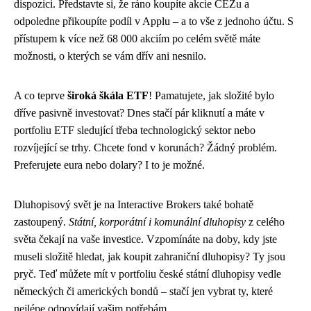
dispozici. Představte si, že ráno koupíte akcie ČEZu a
odpoledne přikoupíte podíl v Applu – a to vše z jednoho účtu. S
přístupem k více než 68 000 akciím po celém světě máte
možnosti, o kterých se vám dřív ani nesnilo.
A co teprve
široká škála ETF
! Pamatujete, jak složité bylo
dříve pasivně investovat? Dnes stačí pár kliknutí a máte v
portfoliu ETF sledující třeba technologický sektor nebo
rozvíjející se trhy. Chcete fond v korunách? Žádný problém.
Preferujete eura nebo dolary? I to je možné.
Dluhopisový svět je na Interactive Brokers také bohatě
zastoupený.
Státní, korporátní i komunální dluhopisy
z celého
světa čekají na vaše investice. Vzpomínáte na doby, kdy jste
museli složitě hledat, jak koupit zahraniční dluhopisy? Ty jsou
pryč. Teď můžete mít v portfoliu české státní dluhopisy vedle
německých či amerických bondů – stačí jen vybrat ty, které
nejlépe odpovídají vašim potřebám.