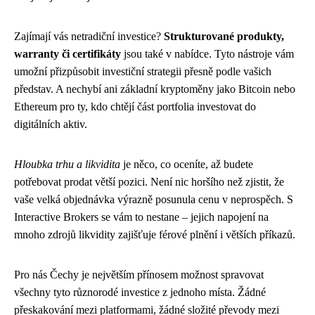
Zajímají vás netradiční investice?
Strukturované produkty,
warranty či certifikáty
jsou také v nabídce. Tyto nástroje vám
umožní přizpůsobit investiční strategii přesně podle vašich
představ. A nechybí ani základní kryptoměny jako Bitcoin nebo
Ethereum pro ty, kdo chtějí část portfolia investovat do
digitálních aktiv.
Hloubka trhu a likvidita
je něco, co oceníte, až budete
potřebovat prodat větší pozici. Není nic horšího než zjistit, že
vaše velká objednávka výrazně posunula cenu v neprospěch. S
Interactive Brokers se vám to nestane – jejich napojení na
mnoho zdrojů likvidity zajišťuje férové plnění i větších příkazů.
Pro nás Čechy je největším přínosem možnost spravovat
všechny tyto různorodé investice z jednoho místa. Žádné
přeskakování mezi platformami, žádné složité převody mezi