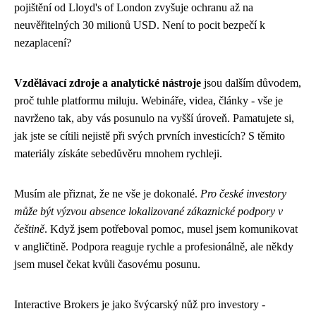
pojištění od Lloyd's of London zvyšuje ochranu až na
neuvěřitelných 30 milionů USD. Není to pocit bezpečí k
nezaplacení?
Vzdělávací zdroje a analytické nástroje
jsou dalším důvodem,
proč tuhle platformu miluju. Webináře, videa, články - vše je
navrženo tak, aby vás posunulo na vyšší úroveň. Pamatujete si,
jak jste se cítili nejistě při svých prvních investicích? S těmito
materiály získáte sebedůvěru mnohem rychleji.
Musím ale přiznat, že ne vše je dokonalé.
Pro české investory
může být výzvou absence lokalizované zákaznické podpory v
češtině
. Když jsem potřeboval pomoc, musel jsem komunikovat
v angličtině. Podpora reaguje rychle a profesionálně, ale někdy
jsem musel čekat kvůli časovému posunu.
Interactive Brokers je jako švýcarský nůž pro investory -