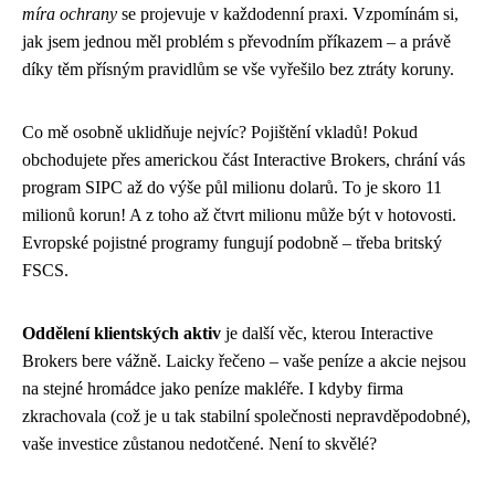
míra ochrany
se projevuje v každodenní praxi. Vzpomínám si,
jak jsem jednou měl problém s převodním příkazem – a právě
díky těm přísným pravidlům se vše vyřešilo bez ztráty koruny.
Co mě osobně uklidňuje nejvíc? Pojištění vkladů! Pokud
obchodujete přes americkou část Interactive Brokers, chrání vás
program SIPC až do výše půl milionu dolarů. To je skoro 11
milionů korun! A z toho až čtvrt milionu může být v hotovosti.
Evropské pojistné programy fungují podobně – třeba britský
FSCS.
Oddělení klientských aktiv
je další věc, kterou Interactive
Brokers bere vážně. Laicky řečeno – vaše peníze a akcie nejsou
na stejné hromádce jako peníze makléře. I kdyby firma
zkrachovala (což je u tak stabilní společnosti nepravděpodobné),
vaše investice zůstanou nedotčené. Není to skvělé?