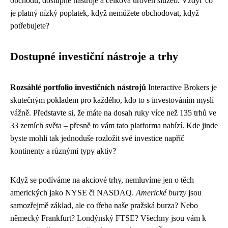
obchodů, dostupné nástroje a celková úroveň služeb. Vždyť co
je platný nízký poplatek, když nemůžete obchodovat, když
potřebujete?
Dostupné investiční nástroje a trhy
Rozsáhlé portfolio investičních nástrojů
Interactive Brokers je
skutečným pokladem pro každého, kdo to s investováním myslí
vážně. Představte si, že máte na dosah ruky více než 135 trhů ve
33 zemích světa – přesně to vám tato platforma nabízí. Kde jinde
byste mohli tak jednoduše rozložit své investice napříč
kontinenty a různými typy aktiv?
Když se podíváme na akciové trhy, nemluvíme jen o těch
amerických jako NYSE či NASDAQ.
Americké burzy
jsou
samozřejmě základ, ale co třeba naše pražská burza? Nebo
německý Frankfurt? Londýnský FTSE? Všechny jsou vám k