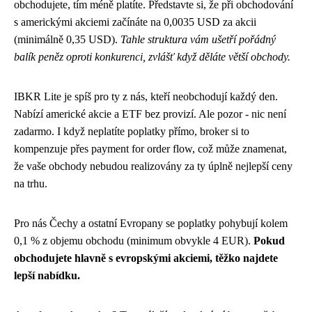
obchodujete, tím méně platíte. Představte si, že při obchodování
s americkými akciemi začínáte na 0,0035 USD za akcii
(minimálně 0,35 USD).
Tahle struktura vám ušetří pořádný
balík peněz oproti konkurenci, zvlášť když děláte větší obchody.
IBKR Lite je spíš pro ty z nás, kteří neobchodují každý den.
Nabízí americké akcie a ETF bez provizí. Ale pozor - nic není
zadarmo. I když neplatíte poplatky přímo, broker si to
kompenzuje přes payment for order flow, což může znamenat,
že vaše obchody nebudou realizovány za ty úplně nejlepší ceny
na trhu.
Pro nás Čechy a ostatní Evropany se poplatky pohybují kolem
0,1 % z objemu obchodu (minimum obvykle 4 EUR).
Pokud
obchodujete hlavně s evropskými akciemi, těžko najdete
lepší nabídku.