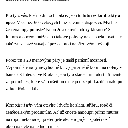
Pro ty z vás, kteří rádi trochu akce, jsou tu
futures kontrakty a
opce
. Více než 60 světových burz je vám k dispozici. Myslíte,
že cena ropy poroste? Nebo že akciové indexy klesnou? S
futures a opcemi můžete na takové pohyby nejen spekulovat, ale
také zajistit své stávající pozice proti nepříznivému vývoji.
Forex trh s 23 měnovými páry je další parádní možností.
Vzpomínáte na ty nevýhodné kurzy při směně korun na dolary v
bance? S Interactive Brokers jsou tyto starosti minulostí. Směníte
za podmínek, které vám ušetří nemalé peníze při každém nákupu
zahraničních aktiv.
Komoditní trhy
vám otevírají dveře ke zlatu, stříbru, ropě či
zemědělským produktům. Ať už chcete nakoupit přímo futures
na ropu, nebo raději preferujete akcie ropných společností –
obojí najdete na jednom místě.