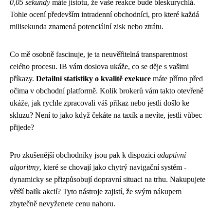
0,05 sekundy
máte jistotu, že vaše reakce bude bleskurychlá.
Tohle ocení především intradenní obchodníci, pro které každá
milisekunda znamená potenciální zisk nebo ztrátu.
Co mě osobně fascinuje, je ta neuvěřitelná transparentnost
celého procesu. IB vám doslova ukáže, co se děje s vašimi
příkazy.
Detailní statistiky o kvalitě exekuce
máte přímo před
očima v obchodní platformě. Kolik brokerů vám takto otevřeně
ukáže, jak rychle zpracovali váš příkaz nebo jestli došlo ke
skluzu? Není to jako když čekáte na taxík a nevíte, jestli vůbec
přijede?
Pro zkušenější obchodníky jsou pak k dispozici
adaptivní
algoritmy
, které se chovají jako chytrý navigační systém -
dynamicky se přizpůsobují dopravní situaci na trhu. Nakupujete
větší balík akcií? Tyto nástroje zajistí, že svým nákupem
zbytečně nevyženete cenu nahoru.