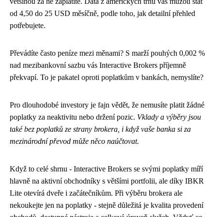
většinou za ně zaplatíte. Data z amerických trhů vás můžou stát
od 4,50 do 25 USD měsíčně, podle toho, jak detailní přehled
potřebujete.
Převádíte často peníze mezi měnami? S marží pouhých 0,002 %
nad mezibankovní sazbu vás Interactive Brokers příjemně
překvapí. To je pakatel oproti poplatkům v bankách, nemyslíte?
Pro dlouhodobé investory je fajn vědět, že nemusíte platit žádné
poplatky za neaktivitu nebo držení pozic.
Vklady a výběry jsou
také bez poplatků ze strany brokera, i když vaše banka si za
mezinárodní převod může něco naúčtovat.
Když to celé shrnu - Interactive Brokers se svými poplatky míří
hlavně na aktivní obchodníky s většími portfolii, ale díky IBKR
Lite otevírá dveře i začátečníkům. Při výběru brokera ale
nekoukejte jen na poplatky - stejně důležitá je kvalita provedení