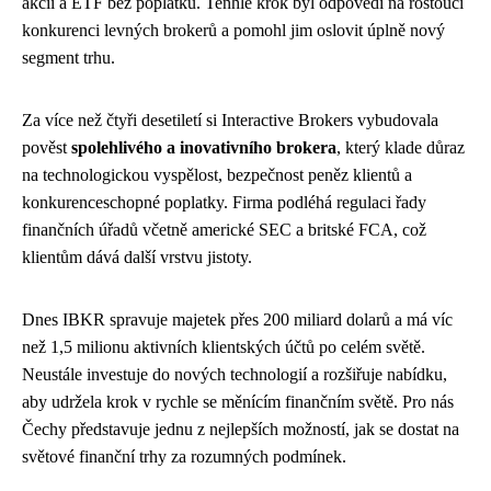
akcií a ETF bez poplatků. Tenhle krok byl odpovědí na rostoucí
konkurenci levných brokerů a pomohl jim oslovit úplně nový
segment trhu.
Za více než čtyři desetiletí si Interactive Brokers vybudovala
pověst
spolehlivého a inovativního brokera
, který klade důraz
na technologickou vyspělost, bezpečnost peněz klientů a
konkurenceschopné poplatky. Firma podléhá regulaci řady
finančních úřadů včetně americké SEC a britské FCA, což
klientům dává další vrstvu jistoty.
Dnes IBKR spravuje majetek přes 200 miliard dolarů a má víc
než 1,5 milionu aktivních klientských účtů po celém světě.
Neustále investuje do nových technologií a rozšiřuje nabídku,
aby udržela krok v rychle se měnícím finančním světě. Pro nás
Čechy představuje jednu z nejlepších možností, jak se dostat na
světové finanční trhy za rozumných podmínek.