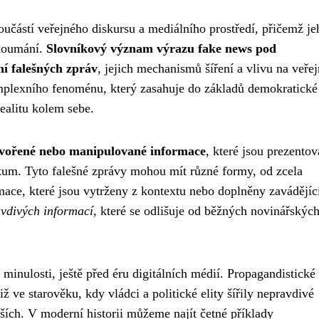
učástí veřejného diskursu a mediálního prostředí, přičemž je
zkoumání.
Slovníkový význam výrazu fake news pod
í falešných zpráv
, jejich mechanismů šíření a vlivu na veře
mplexního fenoménu, který zasahuje do základů demokratické
realitu kolem sebe.
tvořené nebo manipulované informace
, které jsou prezento
ikum. Tyto falešné zprávy mohou mít různé formy, od zcela
ace, které jsou vytrženy z kontextu nebo doplněny zavádějíc
avdivých informací
, které se odlišuje od běžných novinářskýc
minulosti, ještě před éru digitálních médií. Propagandistické
 ve starověku, kdy vládci a politické elity šířily nepravdivé
ších. V moderní historii můžeme najít četné příklady