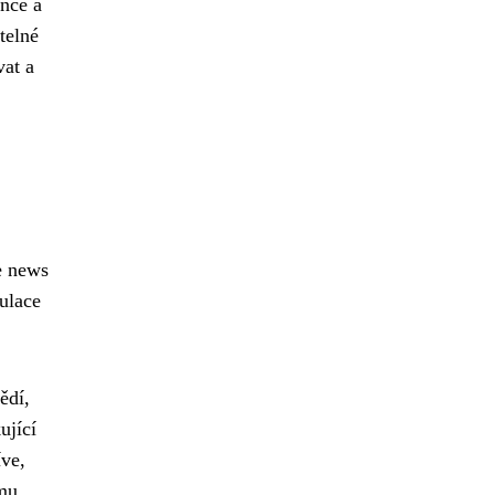
ence a
telné
vat a
e news
ulace
ědí,
ující
íve,
ému