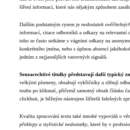
šíření informací, které nás nějakým způsobem zasá
Dalším podstatným rysem je
nedostatek ověřitelnýc
informací, citace odborníků a odkazy na relevantní 
toho se často setkáme s vágními odkazy na anonymní
konkrétního jména, nebo s úplnou absencí jakéhokol
jedním z nejjasnějších varovných signálů.
Senzacechtivé titulky představují další typický z
velkými písmeny, obsahují vykřičníky a slibují odhal
touhu po kliknutí, přičemž samotný obsah článku čas
clickbait, je běžným nástrojem šiřitelů falešných zpr
Kvalita zpracování textu také mnohé vypovídá o věr
překlepy a stylistické nedostatky
, které by v profes