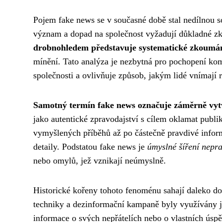
Pojem fake news se v současné době stal nedílnou so
význam a dopad na společnost vyžadují důkladné 
drobnohledem představuje systematické zkoumán
mínění. Tato analýza je nezbytná pro pochopení ko
společnosti a ovlivňuje způsob, jakým lidé vnímají 
Samotný termín fake news označuje záměrně vy
jako autentické zpravodajství s cílem oklamat publ
vymyšlených příběhů až po částečně pravdivé inform
detaily. Podstatou fake news je
úmyslné šíření nepr
nebo omylů, jež vznikají neúmyslně.
Historické kořeny tohoto fenoménu sahají daleko do 
techniky a dezinformační kampaně byly využívány již
informace o svých nepřátelích nebo o vlastních úspě