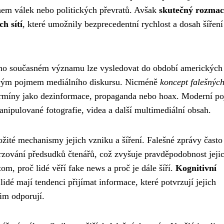
ěhem válek nebo politických převratů. Avšak
skutečný rozma
h sítí
, které umožnily bezprecedentní rychlost a dosah šíření
eho současném významu lze vysledovat do období amerických
íčovým pojmem mediálního diskursu. Nicméně
koncept falešnýc
rmíny jako dezinformace, propaganda nebo hoax. Moderní poj
anipulované fotografie, videa a další multimediální obsah.
ité mechanismy jejich vzniku a šíření. Falešné zprávy často
vrzování předsudků čtenářů, což zvyšuje pravděpodobnost jeji
tom, proč lidé věří fake news a proč je dále šíří.
Kognitivní
 lidé mají tendenci přijímat informace, které potvrzují jejich
jim odporují.