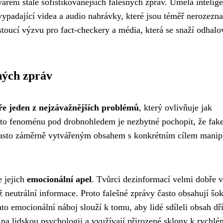
áření stále sofistikovanějších falešných zpráv. Umělá intelig
vypadající videa a audio nahrávky, které jsou téměř nerozezna
stoucí výzvu pro fact-checkery a média, která se snaží odhalo
ných zpráv
éře jeden z nejzávažnějších problémů
, který ovlivňuje jak
hoto fenoménu pod drobnohledem je nezbytné pochopit, že fak
 často záměrně vytvářeným obsahem s konkrétním cílem manip
e jejich
emocionální apel
. Tvůrci dezinformací velmi dobře v
ž neutrální informace. Proto falešné zprávy často obsahují šok
to emocionální náboj slouží k tomu, aby lidé sdíleli obsah dř
í na lidskou psychologii a využívají přirozené sklony k rychl