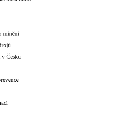
ho mínění
drojů
t v Česku
prevence
mací