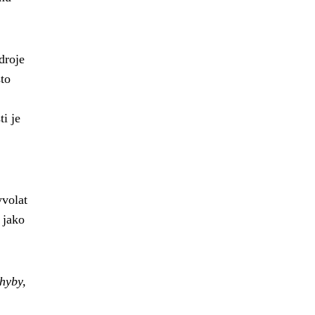
droje
sto
i je
yvolat
 jako
hyby,