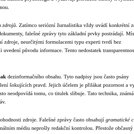
hnou.
h zdrojů
. Zatímco seriózní žurnalistika vždy uvádí konkrétní z
dokumenty, falešné zprávy tyto základní prvky postrádají. Mí
 zdroje, neurčitými formulacemi typu experti tvrdí bez
i uvedení původu informace. Tento nedostatek transparentnost
nak
dezinformačního obsahu. Tyto nadpisy jsou často psány
ení šokujících pravd. Jejich účelem je přilákat pozornost a v
to neodpovídá tomu, co titulek slibuje. Tato technika, známá
áv.
ohodnosti zdroje. Falešné zprávy často obsahují
gramatické c
ionálním médiu neprošly redakční kontrolou. Přestože občasný