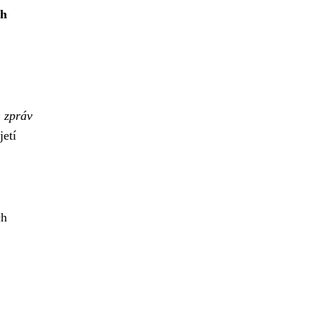
ch
h zpráv
etí
ch