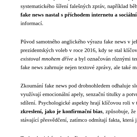
systematického šíření falešných zpráv, například b
fake news nastal s příchodem internetu a sociálníc
informací.
Původ samotného anglického výrazu fake news v j
prezidentských voleb v roce 2016, kdy se stal kl
existoval mnohem dříve
a byl označován různými te
fake news zahrnuje nejen textové zprávy, ale také m
Zkoumání fake news pod drobnohledem odhaluje slož
využívají emocionální apely, senzační titulky a pot
sdílení. Psychologické aspekty hrají klíčovou roli v 
zkreslení, jako je konfirmační bias
, způsobuje, že
stávající přesvědčení, zatímco odmítají fakta, která 