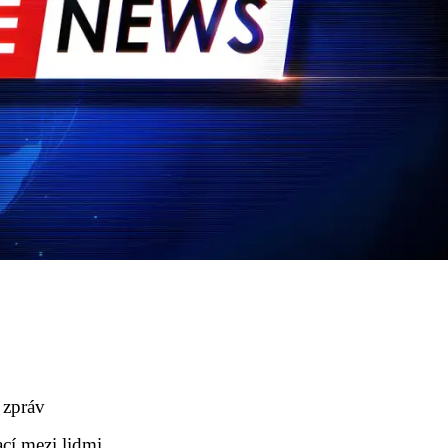
 zpráv
cí mezi lidmi