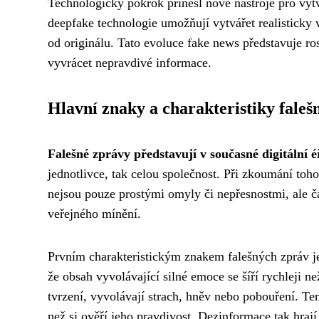
Technologický pokrok přinesl nové nástroje pro vytv
deepfake technologie umožňují vytvářet realisticky 
od originálu. Tato evoluce fake news představuje ro
vyvrácet nepravdivé informace.
Hlavní znaky a charakteristiky faleš
Falešné zprávy představují v současné digitální 
jednotlivce, tak celou společnost. Při zkoumání to
nejsou pouze prostými omyly či nepřesnostmi, ale
veřejného mínění.
Prvním charakteristickým znakem falešných zpráv j
že obsah vyvolávající silné emoce se šíří rychleji ne
tvrzení, vyvolávají strach, hněv nebo pobouření. Ten
než si ověří jeho pravdivost. Dezinformace tak hraj