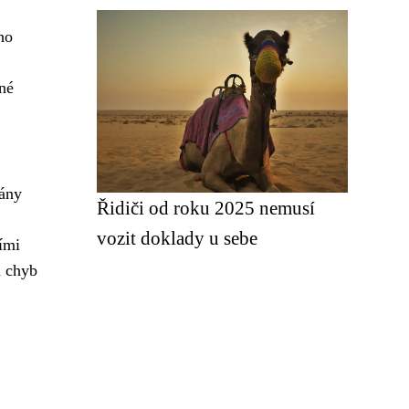
ho
jné
vány
Řidiči od roku 2025 nemusí
vozit doklady u sebe
ími
h chyb