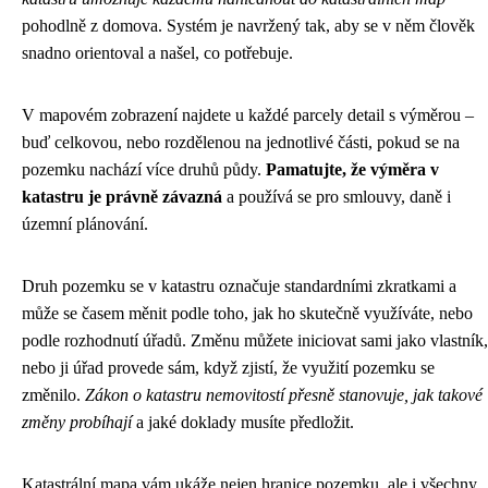
pohodlně z domova. Systém je navržený tak, aby se v něm člověk
snadno orientoval a našel, co potřebuje.
V mapovém zobrazení najdete u každé parcely detail s výměrou –
buď celkovou, nebo rozdělenou na jednotlivé části, pokud se na
pozemku nachází více druhů půdy.
Pamatujte, že výměra v
katastru je právně závazná
a používá se pro smlouvy, daně i
územní plánování.
Druh pozemku se v katastru označuje standardními zkratkami a
může se časem měnit podle toho, jak ho skutečně využíváte, nebo
podle rozhodnutí úřadů. Změnu můžete iniciovat sami jako vlastník,
nebo ji úřad provede sám, když zjistí, že využití pozemku se
změnilo.
Zákon o katastru nemovitostí přesně stanovuje, jak takové
změny probíhají
a jaké doklady musíte předložit.
Katastrální mapa vám ukáže nejen hranice pozemku, ale i všechny