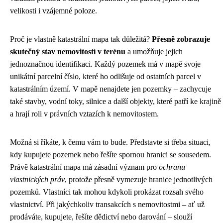
velikosti i vzájemné poloze.
Proč je vlastně katastrální mapa tak důležitá?
Přesně zobrazuje
skutečný stav nemovitostí v terénu
a umožňuje jejich
jednoznačnou identifikaci. Každý pozemek má v mapě svoje
unikátní parcelní číslo, které ho odlišuje od ostatních parcel v
katastrálním území. V mapě nenajdete jen pozemky – zachycuje
také stavby, vodní toky, silnice a další objekty, které patří ke krajině
a hrají roli v právních vztazích k nemovitostem.
Možná si říkáte, k čemu vám to bude. Představte si třeba situaci,
kdy kupujete pozemek nebo řešíte spornou hranici se sousedem.
Právě katastrální mapa má zásadní význam pro
ochranu
vlastnických práv
, protože přesně vymezuje hranice jednotlivých
pozemků. Vlastníci tak mohou kdykoli prokázat rozsah svého
vlastnictví. Při jakýchkoliv transakcích s nemovitostmi – ať už
prodáváte, kupujete, řešíte dědictví nebo darování – slouží