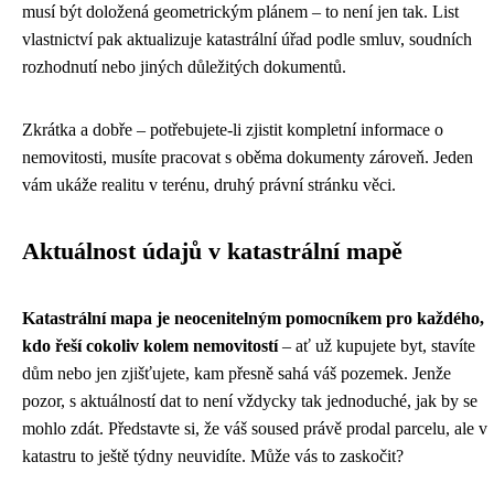
musí být doložená geometrickým plánem – to není jen tak. List
vlastnictví pak aktualizuje katastrální úřad podle smluv, soudních
rozhodnutí nebo jiných důležitých dokumentů.
Zkrátka a dobře – potřebujete-li zjistit kompletní informace o
nemovitosti, musíte pracovat s oběma dokumenty zároveň. Jeden
vám ukáže realitu v terénu, druhý právní stránku věci.
Aktuálnost údajů v katastrální mapě
Katastrální mapa je neocenitelným pomocníkem pro každého,
kdo řeší cokoliv kolem nemovitostí
– ať už kupujete byt, stavíte
dům nebo jen zjišťujete, kam přesně sahá váš pozemek. Jenže
pozor, s aktuálností dat to není vždycky tak jednoduché, jak by se
mohlo zdát. Představte si, že váš soused právě prodal parcelu, ale v
katastru to ještě týdny neuvidíte. Může vás to zaskočit?