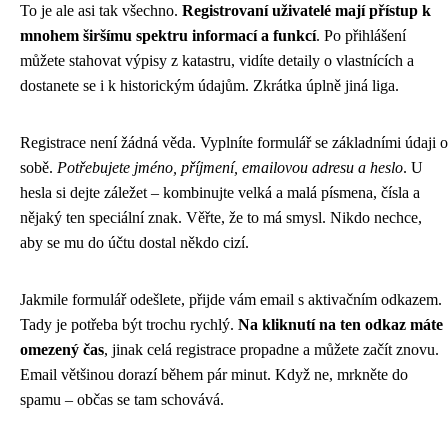
To je ale asi tak všechno.
Registrovaní uživatelé mají přístup k
mnohem širšímu spektru informací a funkcí
. Po přihlášení
můžete stahovat výpisy z katastru, vidíte detaily o vlastnících a
dostanete se i k historickým údajům. Zkrátka úplně jiná liga.
Registrace není žádná věda. Vyplníte formulář se základními údaji o
sobě.
Potřebujete jméno, příjmení, emailovou adresu a heslo
. U
hesla si dejte záležet – kombinujte velká a malá písmena, čísla a
nějaký ten speciální znak. Věřte, že to má smysl. Nikdo nechce,
aby se mu do účtu dostal někdo cizí.
Jakmile formulář odešlete, přijde vám email s aktivačním odkazem.
Tady je potřeba být trochu rychlý.
Na kliknutí na ten odkaz máte
omezený čas
, jinak celá registrace propadne a můžete začít znovu.
Email většinou dorazí během pár minut. Když ne, mrkněte do
spamu – občas se tam schovává.