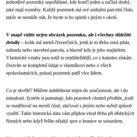
jednotlivé pozemky uspořádané, kde končí jeden a začíná druhý,
jaké mají rozměry. Každý pozemek má své unikátní parcelní číslo,
takže se nemůže stát, že byste si ho spletli s jiným v okolí.
V mapě vidíte nejen obrázek pozemku, ale i všechny důležité
detaily
– kolik má metrů čtverečních, jestli je to třeba orná půda,
zahrada nebo stavební parcela, a hlavně kdo je jeho majitelem.
Vlastnické vztahy jsou totiž to nejdůležitější, co z katastru získáte.
Dozvíte se kompletní údaje o vlastníkovi nebo o všech
spoluvlastnících, pokud pozemek patří více lidem.
Co je skvělé? Můžete nahlédnout nejen do současnosti, ale i do
minulosti.
Systém si pamatuje, kdo pozemek vlastnil předtím, jestli
se rozděloval na menší části, slučoval s jinými nebo měnil způsob
využití
. Tahle historická data vám přijdou vhod třeba při dědických
řízeních nebo když řešíte nějaký spor o hranice se sousedem.