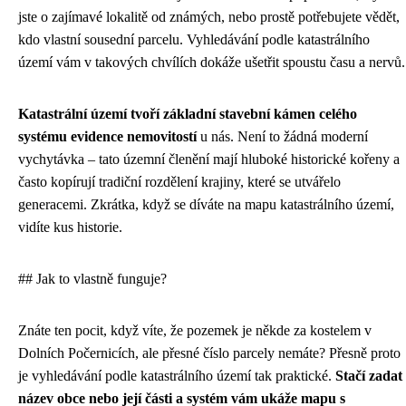
jste o zajímavé lokalitě od známých, nebo prostě potřebujete vědět,
kdo vlastní sousední parcelu. Vyhledávání podle katastrálního
území vám v takových chvílích dokáže ušetřit spoustu času a nervů.
Katastrální území tvoří základní stavební kámen celého
systému evidence nemovitostí
u nás. Není to žádná moderní
vychytávka – tato územní členění mají hluboké historické kořeny a
často kopírují tradiční rozdělení krajiny, které se utvářelo
generacemi. Zkrátka, když se díváte na mapu katastrálního území,
vidíte kus historie.
## Jak to vlastně funguje?
Znáte ten pocit, když víte, že pozemek je někde za kostelem v
Dolních Počernicích, ale přesné číslo parcely nemáte? Přesně proto
je vyhledávání podle katastrálního území tak praktické.
Stačí zadat
název obce nebo její části a systém vám ukáže mapu s