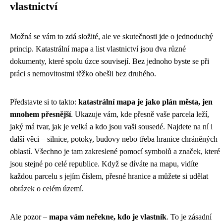
vlastnictví
Možná se vám to zdá složité, ale ve skutečnosti jde o jednoduchý
princip. Katastrální mapa a list vlastnictví jsou dva různé
dokumenty, které spolu úzce souvisejí. Bez jednoho byste se při
práci s nemovitostmi těžko obešli bez druhého.
Představte si to takto:
katastrální mapa je jako plán města, jen
mnohem přesnější
. Ukazuje vám, kde přesně vaše parcela leží,
jaký má tvar, jak je velká a kdo jsou vaši sousedé. Najdete na ní i
další věci – silnice, potoky, budovy nebo třeba hranice chráněných
oblastí. Všechno je tam zakreslené pomocí symbolů a značek, které
jsou stejné po celé republice. Když se díváte na mapu, vidíte
každou parcelu s jejím číslem, přesné hranice a můžete si udělat
obrázek o celém území.
Ale pozor –
mapa vám neřekne, kdo je vlastník
. To je zásadní