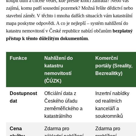
koupit dům a chcete vědět, kde přesně končí zahrada? Nebo vás
zajímá, komu patří sousední pozemek? Možná řešíte dědictví nebo
stavební záměr. V těchto i mnoha dalších situacích vám katastrální
mapa poskytne odpovědi. A co je nejlepší – systém nahlížení do
katastru nemovitostí v České republice nabízí občanům
bezplatný
přístup k těmto důležitým dokumentům
.
Funkce
Nahlížení do
Komerční
katastru
portály (Sreality,
nemovitostí
Bezrealitky)
(ČÚZK)
Dostupnost
Oficiální data z
Inzertní nabídky
dat
Českého úřadu
od realitních
zeměměřického a
kanceláří a
katastrálního
soukromníků
Cena
Zdarma pro
Zdarma pro