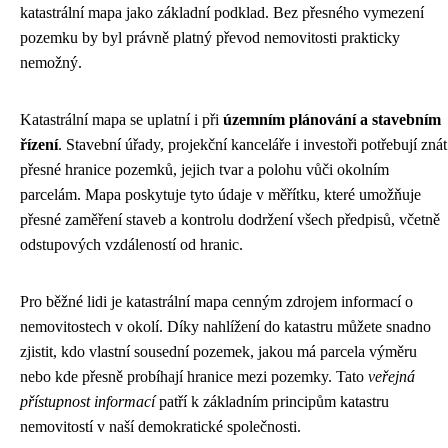
katastrální mapa jako základní podklad. Bez přesného vymezení
pozemku by byl právně platný převod nemovitosti prakticky
nemožný.
Katastrální mapa se uplatní i při
územním plánování a stavebním
řízení
. Stavební úřady, projekční kanceláře i investoři potřebují znát
přesné hranice pozemků, jejich tvar a polohu vůči okolním
parcelám. Mapa poskytuje tyto údaje v měřítku, které umožňuje
přesné zaměření staveb a kontrolu dodržení všech předpisů, včetně
odstupových vzdáleností od hranic.
Pro běžné lidi je katastrální mapa cenným zdrojem informací o
nemovitostech v okolí. Díky nahlížení do katastru můžete snadno
zjistit, kdo vlastní sousední pozemek, jakou má parcela výměru
nebo kde přesně probíhají hranice mezi pozemky. Tato
veřejná
přístupnost informací
patří k základním principům katastru
nemovitostí v naší demokratické společnosti.