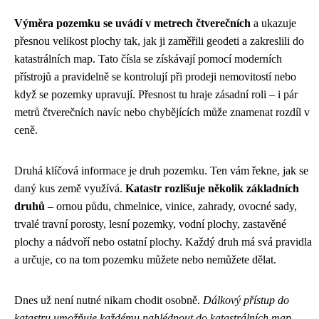
Výměra pozemku se uvádí v metrech čtverečních
a ukazuje
přesnou velikost plochy tak, jak ji zaměřili geodeti a zakreslili do
katastrálních map. Tato čísla se získávají pomocí moderních
přístrojů a pravidelně se kontrolují při prodeji nemovitostí nebo
když se pozemky upravují. Přesnost tu hraje zásadní roli – i pár
metrů čtverečních navíc nebo chybějících může znamenat rozdíl v
ceně.
Druhá klíčová informace je druh pozemku. Ten vám řekne, jak se
daný kus země využívá.
Katastr rozlišuje několik základních
druhů
– ornou půdu, chmelnice, vinice, zahrady, ovocné sady,
trvalé travní porosty, lesní pozemky, vodní plochy, zastavěné
plochy a nádvoří nebo ostatní plochy. Každý druh má svá pravidla
a určuje, co na tom pozemku můžete nebo nemůžete dělat.
Dnes už není nutné nikam chodit osobně.
Dálkový přístup do
katastru umožňuje každému nahlédnout do katastrálních map