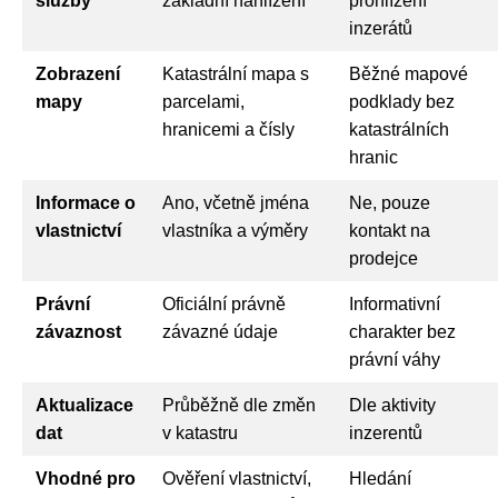
služby
základní nahlížení
prohlížení
inzerátů
Zobrazení
Katastrální mapa s
Běžné mapové
mapy
parcelami,
podklady bez
hranicemi a čísly
katastrálních
hranic
Informace o
Ano, včetně jména
Ne, pouze
vlastnictví
vlastníka a výměry
kontakt na
prodejce
Právní
Oficiální právně
Informativní
závaznost
závazné údaje
charakter bez
právní váhy
Aktualizace
Průběžně dle změn
Dle aktivity
dat
v katastru
inzerentů
Vhodné pro
Ověření vlastnictví,
Hledání