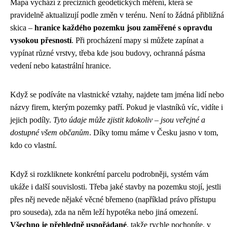
Mapa vychází z precizních geodetických měření, která se
pravidelně aktualizují podle změn v terénu. Není to žádná přibližná
skica –
hranice každého pozemku jsou zaměřené s opravdu
vysokou přesností
. Při procházení mapy si můžete zapínat a
vypínat různé vrstvy, třeba kde jsou budovy, ochranná pásma
vedení nebo katastrální hranice.
Když se podíváte na vlastnické vztahy, najdete tam jména lidí nebo
názvy firem, kterým pozemky patří. Pokud je vlastníků víc, vidíte i
jejich podíly.
Tyto údaje může zjistit kdokoliv – jsou veřejné a
dostupné všem občanům
. Díky tomu máme v Česku jasno v tom,
kdo co vlastní.
Když si rozkliknete konkrétní parcelu podrobněji, systém vám
ukáže i další souvislosti. Třeba jaké stavby na pozemku stojí, jestli
přes něj nevede nějaké věcné břemeno (například právo přístupu
pro souseda), zda na něm leží hypotéka nebo jiná omezení.
Všechno je přehledně uspořádané
, takže rychle pochopíte, v