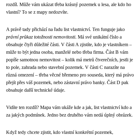
rozdíl. Může vám ukázat třeba krásný pozemek u lesa, ale kdo ho
vlastní? To se z mapy nedozvíte.
A právě tady přichází na řadu list vlastnictví. Ten funguje jako
právní průkaz totožnosti nemovitosti
. Má své unikátní číslo a
obsahuje čtyři důležité části. V části A zjistíte, kdo je vlastníkem –
může to být jedna osoba, manželé nebo třeba firma. Část B vám
popíše samotnou nemovitost – kolik má metrů čtverečních, jestli je
to pole, zahrada nebo stavební pozemek. V části C narazíte na
různá omezení – třeba věcné břemeno pro souseda, který má právo
přejít přes váš pozemek, nebo zástavní právo banky. Část D pak
obsahuje další technické údaje.
Vidíte ten rozdíl? Mapa vám ukáže kde a jak, list vlastnictví kdo a
za jakých podmínek. Jedno bez druhého vám nedá úplný obrázek.
Když tedy chcete zjistit, kdo vlastní konkrétní pozemek,