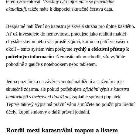
terénu zorientovat.
Všechny tyto informace se pravidelně
aktualizují
, takže máte k dispozici skutečně čerstvá data.
Bezplatné nahlížení do katastru je skvělá služba pro úplně každého.
Ať už investujete do nemovitostí, pracujete jako realitní makléř,
chystáte stavbu nebo vás prostě zajímá, komu co patří ve vašem
okolí – tento systém vám poskytne
rychlý a efektivní přístup k
potřebným informacím
. Nemusíte nikam chodit, vše vyřídíte
pohodlně z gauče s notebookem nebo tabletem.
Jedna poznámka na závěr: samotné nahlížení a stažení map je
skutečně zdarma, ale pokud potřebujete
oficiální výpis z katastru
nemovitostí s ověřovací doložkou
, zaplatíte správní poplatek.
Teprve takový výpis má právní váhu a můžete ho použít pro úřední
účely, kupní smlouvy a další právní jednání.
Rozdíl mezi katastrální mapou a listem