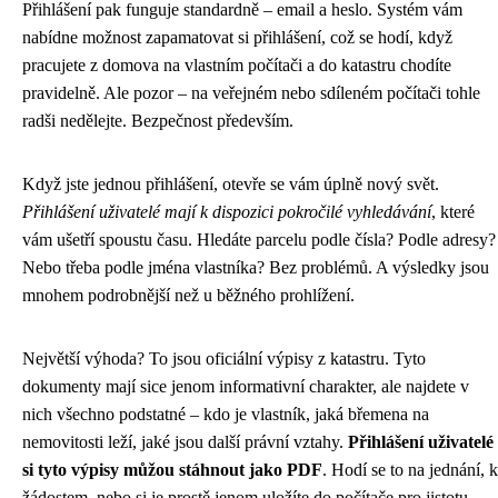
Přihlášení pak funguje standardně – email a heslo. Systém vám
nabídne možnost zapamatovat si přihlášení, což se hodí, když
pracujete z domova na vlastním počítači a do katastru chodíte
pravidelně. Ale pozor – na veřejném nebo sdíleném počítači tohle
radši nedělejte. Bezpečnost především.
Když jste jednou přihlášení, otevře se vám úplně nový svět.
Přihlášení uživatelé mají k dispozici pokročilé vyhledávání
, které
vám ušetří spoustu času. Hledáte parcelu podle čísla? Podle adresy?
Nebo třeba podle jména vlastníka? Bez problémů. A výsledky jsou
mnohem podrobnější než u běžného prohlížení.
Největší výhoda? To jsou oficiální výpisy z katastru. Tyto
dokumenty mají sice jenom informativní charakter, ale najdete v
nich všechno podstatné – kdo je vlastník, jaká břemena na
nemovitosti leží, jaké jsou další právní vztahy.
Přihlášení uživatelé
si tyto výpisy můžou stáhnout jako PDF
. Hodí se to na jednání, k
žádostem, nebo si je prostě jenom uložíte do počítače pro jistotu.