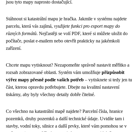
jsou tyto mapy naprosto dostačující.
Stáhnout si katastrální mapu je hračka. Jakmile v systému najdete
parcelu, která vás zajímá,
využijete funkci pro export mapy do
různých formátů
. Nejčastěji se volí PDF, které si můžete uložit do
počítače, poslat e-mailem nebo otevřít prakticky na jakémkoli
zařízení.
Chcete mapu vytisknout? Nezapomeňte správně nastavit měřítko a
rozsah zobrazované oblasti. Systém vám umožňuje
přizpůsobit
výřez mapy přesně podle vašich potřeb
– vytisknete si tedy jen tu
část, kterou opravdu potřebujete. Dbejte na kvalitní nastavení
tiskárny, aby byly všechny detaily dobře čitelné.
Co všechno na katastrální mapě najdete? Parcelní čísla, hranice
pozemků, druhy pozemků a další technické údaje. Uvidíte tam i
stavby, vodní toky, silnice a další prvky, které vám pomohou se v