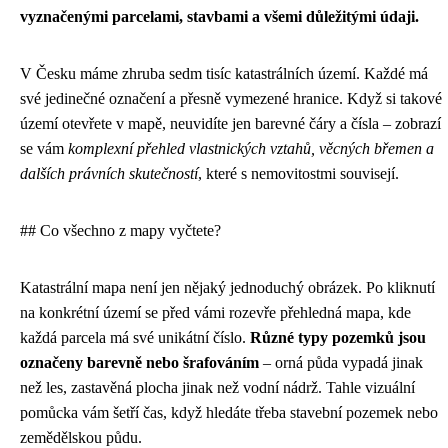
vyznačenými parcelami, stavbami a všemi důležitými údaji.
V Česku máme zhruba sedm tisíc katastrálních území. Každé má
své jedinečné označení a přesně vymezené hranice. Když si takové
území otevřete v mapě, neuvidíte jen barevné čáry a čísla – zobrazí
se vám
komplexní přehled vlastnických vztahů, věcných břemen a
dalších právních skutečností
, které s nemovitostmi souvisejí.
## Co všechno z mapy vyčtete?
Katastrální mapa není jen nějaký jednoduchý obrázek. Po kliknutí
na konkrétní území se před vámi rozevře přehledná mapa, kde
každá parcela má své unikátní číslo.
Různé typy pozemků jsou
označeny barevně nebo šrafováním
– orná půda vypadá jinak
než les, zastavěná plocha jinak než vodní nádrž. Tahle vizuální
pomůcka vám šetří čas, když hledáte třeba stavební pozemek nebo
zemědělskou půdu.