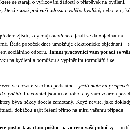
teré se starají o vyřizování žádostí o příspěvek na bydlení.
, která spadá pod vaši adresu trvalého bydliště
, nebo tam, k
ředem zjistit, kdy mají otevřeno a jestli se dá objednat na
kárně. Řada poboček dnes umožňuje elektronické objednání – st
íkem sociálního odboru.
Tamní pracovníci vám poradí se vší
ěvku na bydlení a pomůžou s vyplněním formulářů i se
roveň se dozvíte všechno podstatné –
jestli máte na příspěvek
tka počítá
. Pracovníci jsou tu od toho, aby vám zdarma poradi
 který bývá někdy docela zamotaný. Když nevíte, jaké doklad
situaci, dokážou najít řešení přímo na míru vašemu případu.
te poslat klasickou poštou na adresu vaší pobočky
– hodí 