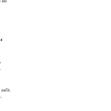
 asi
 z
,
.
začít.
–