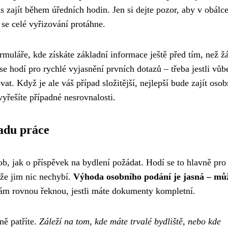
as zajít během úředních hodin. Jen si dejte pozor, aby v obálc
se celé vyřizování protáhne.
rmuláře, kde získáte základní informace ještě před tím, než ž
 se hodí pro rychlé vyjasnění prvních dotazů – třeba jestli vůb
. Když je ale váš případ složitější, nejlepší bude zajít osob
yřešíte případné nesrovnalosti.
adu práce
ob, jak o příspěvek na bydlení požádat. Hodí se to hlavně pro 
a že jim nic nechybí.
Výhoda osobního podání je jasná – mů
ám rovnou řeknou, jestli máte dokumenty kompletní.
ně patříte.
Záleží na tom, kde máte trvalé bydliště, nebo kde