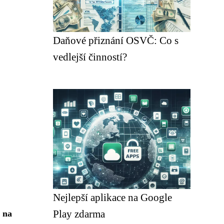
Daňové přiznání OSVČ: Co s
vedlejší činností?
Nejlepší aplikace na Google
Play zdarma
ů na