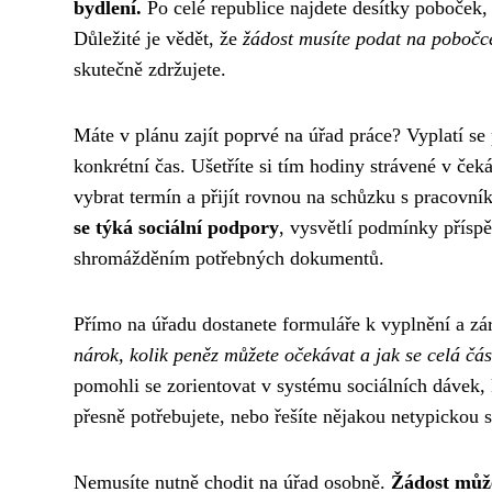
bydlení.
Po celé republice najdete desítky poboček, k
Důležité je vědět, že
žádost musíte podat na pobočce
skutečně zdržujete.
Máte v plánu zajít poprvé na úřad práce? Vyplatí se p
konkrétní čas. Ušetříte si tím hodiny strávené v če
vybrat termín a přijít rovnou na schůzku s pracovn
se týká sociální podpory
, vysvětlí podmínky přísp
shromážděním potřebných dokumentů.
Přímo na úřadu dostanete formuláře k vyplnění a zá
nárok, kolik peněz můžete očekávat a jak se celá čás
pomohli se zorientovat v systému sociálních dávek,
přesně potřebujete, nebo řešíte nějakou netypickou 
Nemusíte nutně chodit na úřad osobně.
Žádost může