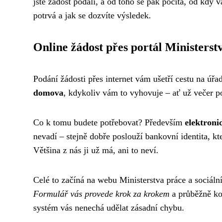
jste žádost podali, a od toho se pak počítá, od kdy 
potrvá a jak se dozvíte výsledek.
Online žádost přes portál Ministerst
Podání žádosti přes internet vám ušetří cestu na úřa
domova
, kdykoliv vám to vyhovuje – ať už večer p
Co k tomu budete potřebovat? Především
elektroni
nevadí – stejně dobře poslouží bankovní identita, kt
Většina z nás ji už má, ani to neví.
Celé to začíná na webu Ministerstva práce a sociáln
Formulář vás provede krok za krokem
a průběžně kon
systém vás nenechá udělat zásadní chybu.