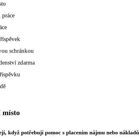
sto
 práce
áce
příspěvek
ovou schránkou
denství zdarma
příspěvku
adě
 místo
acejí, když potřebují pomoc s placením nájmu nebo náklad