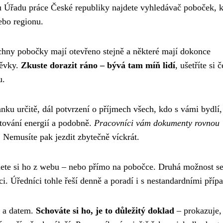
 Úřadu práce České republiky najdete vyhledávač poboček, k
ebo regionu.
echny pobočky mají otevřeno stejně a některé mají dokonce
pěvky.
Zkuste dorazit ráno – bývá tam míň lidí
, ušetříte si 
u.
ku určitě, dál potvrzení o příjmech všech, kdo s vámi bydlí,
tování energií a podobně.
Pracovníci vám dokumenty rovnou
 Nemusíte pak jezdit zbytečně víckrát.
ete si ho z webu – nebo přímo na pobočce. Druhá možnost s
uaci. Úředníci tohle řeší denně a poradí i s nestandardními příp
m a datem.
Schováte si ho, je to důležitý doklad
– prokazuje,