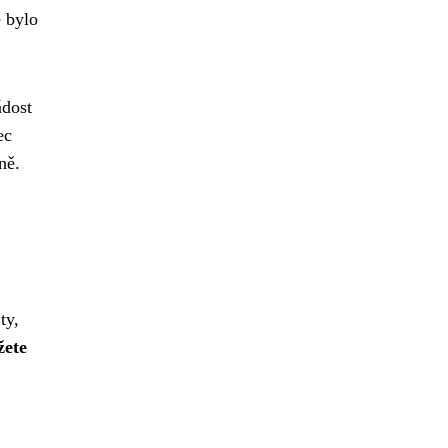
e bylo
ádost
ec
ně.
ty,
žete