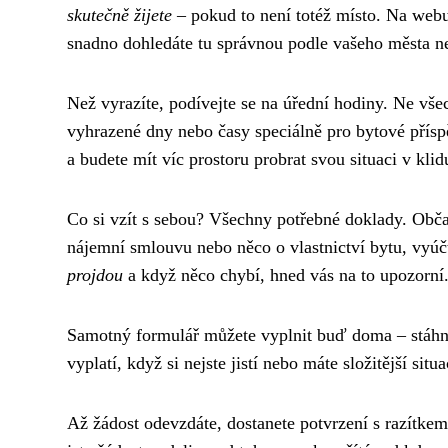
skutečně žijete
– pokud to není totéž místo. Na webu
snadno dohledáte tu správnou podle vašeho města n
Než vyrazíte, podívejte se na úřední hodiny. Ne vš
vyhrazené dny nebo časy speciálně pro bytové přís
a budete mít víc prostoru probrat svou situaci v klid
Co si vzít s sebou? Všechny potřebné doklady. Občan
nájemní smlouvu nebo něco o vlastnictví bytu, vyúč
projdou
a když něco chybí, hned vás na to upozorní.
Samotný formulář můžete vyplnit buď doma – stáhn
vyplatí, když si nejste jistí nebo máte složitější sit
Až žádost odevzdáte, dostanete potvrzení s razítke