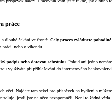
vám příspěvek náleží. Pracovník vám ještě řekne, jak dlouho to
va práce
d a dlouhé čekání ve frontě.
Celý proces zvládnete pohodlně
o práci, nebo o víkendu.
cký podpis nebo datovou schránku
. Pokud ani jedno nemáte
erou využíváte při přihlašování do internetového bankovnictví
ích věcí. Najdete tam sekci pro příspěvek na bydlení a můžete 
troluje, jestli jste na něco nezapomněli. Není to žádná věda 