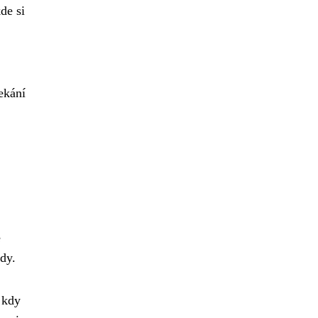
de si
čekání
e
ady.
 kdy