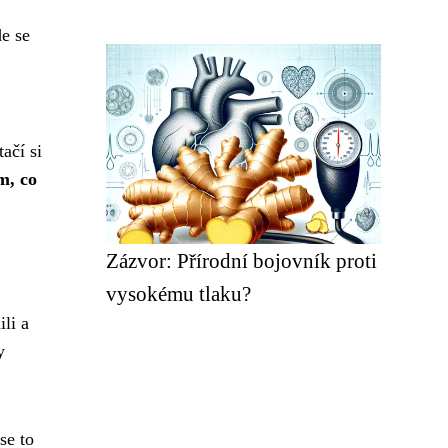
de se
ačí si
m, co
Zázvor: Přírodní bojovník proti
vysokému tlaku?
li a
y
se to