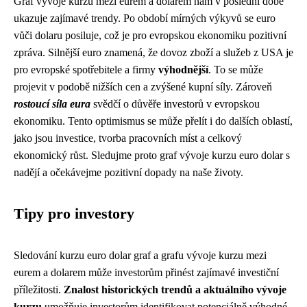
Graf vývoje kurzu mezi eurem a dolarem nám v poslední době
ukazuje zajímavé trendy. Po období mírných výkyvů se euro
vůči dolaru posiluje, což je pro evropskou ekonomiku pozitivní
zpráva. Silnější euro znamená, že dovoz zboží a služeb z USA je
pro evropské spotřebitele a firmy
výhodnější
. To se může
projevit v podobě nižších cen a zvýšené kupní síly. Zároveň
rostoucí síla eura
svědčí o důvěře investorů v evropskou
ekonomiku. Tento optimismus se může přelít i do dalších oblastí,
jako jsou investice, tvorba pracovních míst a celkový
ekonomický růst. Sledujme proto graf vývoje kurzu euro dolar s
nadějí a očekávejme pozitivní dopady na naše životy.
Tipy pro investory
Sledování kurzu euro dolar graf a grafu vývoje kurzu mezi
eurem a dolarem může investorům přinést zajímavé investiční
příležitosti.
Znalost historických trendů a aktuálního vývoje
kurzu
umožňuje investorům identifikovat potenciálně výhodné