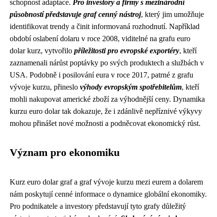
schopnost adaptace.
Pro investory a firmy s mezinárodní
působností představuje graf cenný nástroj
, který jim umožňuje
identifikovat trendy a činit informovaná rozhodnutí. Například
období oslabení dolaru v roce 2008, viditelné na grafu euro
dolar kurz, vytvořilo
příležitosti pro evropské exportéry
, kteří
zaznamenali nárůst poptávky po svých produktech a službách v
USA. Podobně i posilování eura v roce 2017, patrné z grafu
vývoje kurzu, přineslo
výhody evropským spotřebitelům
, kteří
mohli nakupovat americké zboží za výhodnější ceny. Dynamika
kurzu euro dolar tak dokazuje, že i zdánlivě nepříznivé výkyvy
mohou přinášet nové možnosti a podněcovat ekonomický růst.
Význam pro ekonomiku
Kurz euro dolar graf a graf vývoje kurzu mezi eurem a dolarem
nám poskytují cenné informace o dynamice globální ekonomiky.
Pro podnikatele a investory představují tyto grafy důležitý