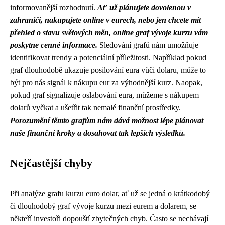
informovanější rozhodnutí.
Ať už plánujete dovolenou v
zahraničí, nakupujete online v eurech, nebo jen chcete mít
přehled o stavu světových měn, online graf vývoje kurzu vám
poskytne cenné informace.
Sledování grafů nám umožňuje
identifikovat trendy a potenciální příležitosti. Například pokud
graf dlouhodobě ukazuje posilování eura vůči dolaru, může to
být pro nás signál k nákupu eur za výhodnější kurz. Naopak,
pokud graf signalizuje oslabování eura, můžeme s nákupem
dolarů vyčkat a ušetřit tak nemalé finanční prostředky.
Porozumění těmto grafům nám dává možnost lépe plánovat
naše finanční kroky a dosahovat tak lepších výsledků.
Nejčastější chyby
Při analýze grafu kurzu euro dolar, ať už se jedná o krátkodobý
či dlouhodobý graf vývoje kurzu mezi eurem a dolarem, se
někteří investoři dopouští zbytečných chyb. Často se nechávají