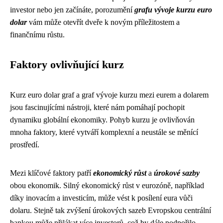
investor nebo jen začínáte, porozumění
grafu vývoje kurzu euro
dolar
vám může otevřít dveře k novým příležitostem a
finančnímu růstu.
Faktory ovlivňující kurz
Kurz euro dolar graf a graf vývoje kurzu mezi eurem a dolarem
jsou fascinujícími nástroji, které nám pomáhají pochopit
dynamiku globální ekonomiky. Pohyb kurzu je ovlivňován
mnoha faktory, které vytváří komplexní a neustále se měnící
prostředí.
Mezi klíčové faktory patří
ekonomický růst
a
úrokové sazby
obou ekonomik. Silný ekonomický růst v eurozóně, například
díky inovacím a investicím, může vést k posílení eura vůči
dolaru. Stejně tak zvýšení úrokových sazeb Evropskou centrální
bankou může přilákat více investorů, což by dále podpořilo