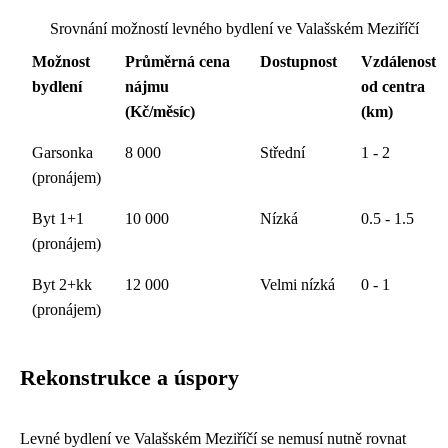
Srovnání možností levného bydlení ve Valašském Meziříčí
Možnost
Průměrná cena
Dostupnost
Vzdálenost
bydlení
nájmu
od centra
(Kč/měsíc)
(km)
Garsonka
8 000
Střední
1 - 2
(pronájem)
Byt 1+1
10 000
Nízká
0.5 - 1.5
(pronájem)
Byt 2+kk
12 000
Velmi nízká
0 - 1
(pronájem)
Rekonstrukce a úspory
Levné bydlení ve Valašském Meziříčí se nemusí nutně rovnat