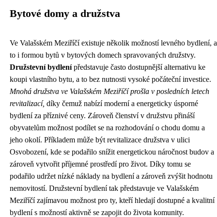
Bytové domy a družstva
Ve Valašském Meziříčí existuje několik možností levného bydlení, a
to i formou bytů v bytových domech spravovaných družstvy.
Družstevní bydlení
představuje často dostupnější alternativu ke
koupi vlastního bytu, a to bez nutnosti vysoké počáteční investice.
Mnohá družstva ve Valašském Meziříčí prošla v posledních letech
revitalizací,
díky čemuž nabízí moderní a energeticky úsporné
bydlení za příznivé ceny. Zároveň členství v družstvu přináší
obyvatelům možnost podílet se na rozhodování o chodu domu a
jeho okolí. Příkladem může být revitalizace družstva v ulici
Osvobození, kde se podařilo snížit energetickou náročnost budov a
zároveň vytvořit příjemné prostředí pro život. Díky tomu se
podařilo udržet nízké náklady na bydlení a zároveň zvýšit hodnotu
nemovitostí. Družstevní bydlení tak představuje ve Valašském
Meziříčí zajímavou možnost pro ty, kteří hledají dostupné a kvalitní
bydlení s možností aktivně se zapojit do života komunity.