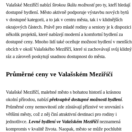
Valašské Meziříčí nabízí
širokou škálu možností
pro ty, kteří hledají
dostupné bydlení. Město aktivně podporuje výstavbu nových bytů
v dostupné kategorii, a to jak v centru města, tak i v klidnějších
okrajových částech. Právě pro mladé rodiny a seniory je k dispozici
několik projektů, které nabízejí moderní a komfortní bydlení za
dostupné ceny. Mnoho lidí také oceňuje možnost bydlení v menších
obcích v okolí Valašského Meziříčí, které si zachovávají svůj klidný
ráz a zároveň poskytují snadnou dostupnost do města.
Průměrné ceny ve Valašském Meziříčí
Valašské Meziříčí, malebné město s bohatou historií a krásnou
okolní přírodou, nabízí
překvapivě dostupné možnosti bydlení
.
Průměrné ceny nemovitostí zde zůstávají příznivé ve srovnání s
většími městy, což z něj činí atraktivní destinaci pro rodiny i
jednotlivce.
Levné bydlení ve Valašském Meziříčí
neznamená
kompromis v kvalitě života. Naopak, město se může pochlubit