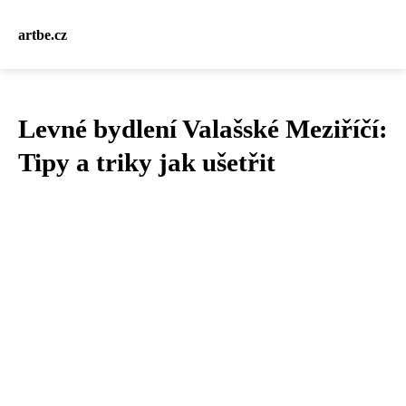
artbe.cz
Levné bydlení Valašské Meziříčí:
Tipy a triky jak ušetřit