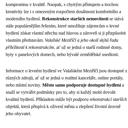
kompromisu v kvalitě. Naopak, s chytrým přístupem a trochou
kreativity lze i s omezeným rozpočtem dosáhnout komfortního a
moderního bydlení.
Rekonstrukce starších nemovitostí
se stává
stále populárnějším řešením, které umožňuje zájemcům o levné
bydlení získat vlastní střechu nad hlavou a zároveň si ji přizpůsobit
vlastním představám.
Valašské Meziříčí a jeho okolí skýtá řadu
příležitostí k rekonstrukcím
, ať už se jedná o starší rodinné domy,
byty v panelových domech, nebo bývalé zemědělské usedlosti.
Informace o levném bydlení ve Valašském Meziříčí jsou dostupné z
různých zdrojů, ať už se jedná o realitní kanceláře, online portály,
nebo místní noviny.
Město samo podporuje dostupné bydlení
a
snaží se vytvářet podmínky pro to, aby si každý mohl dovolit
kvalitní bydlení. Příkladem může být
podpora rekonstrukcí starších
objektů
, která přispívá k oživení města a zlepšení životní úrovně
jeho obyvatel.