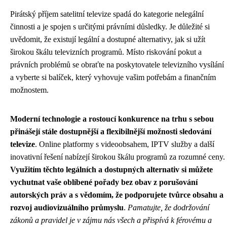
Pirátský příjem satelitní televize spadá do kategorie nelegální
činnosti a je spojen s určitými právními důsledky. Je důležité si
uvědomit, že existují legální a dostupné alternativy, jak si užít
širokou škálu televizních programů. Místo riskování pokut a
právních problémů se obraťte na poskytovatele televizního vysílání
a vyberte si balíček, který vyhovuje vašim potřebám a finančním
možnostem.
Moderní technologie a rostoucí konkurence na trhu s sebou
přinášejí stále dostupnější a flexibilnější možnosti sledování
televize
. Online platformy s videoobsahem, IPTV služby a další
inovativní řešení nabízejí širokou škálu programů za rozumné ceny.
Využitím těchto legálních a dostupných alternativ si můžete
vychutnat vaše oblíbené pořady bez obav z porušování
autorských práv a s vědomím, že podporujete tvůrce obsahu a
rozvoj audiovizuálního průmyslu
.
Pamatujte, že dodržování
zákonů a pravidel je v zájmu nás všech a přispívá k férovému a