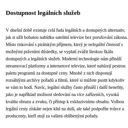
Dostupnost legálních služeb
V dnešní době existuje celá řada legálních a dostupných alternativ,
jak si užít bohatou nabídku satelitní televize bez porušování zákona.
Místo riskování s pirátským příjmem, který je
nelegální činností
s
možnými právními důsledky, se vyplatí zvážit širokou škálu
dostupných a legálních služeb. Moderní technologie nám přináší
streamovací platformy a internetové televize, které nabízejí pestrou
paletu programů za dostupné ceny. Mnohé z nich disponují
rozsáhlými archívy pořadů a filmů, které si můžete pustit kdykoliv
se vám to hodí. Navíc, legální služby často přináší i další benefity,
jako je například možnost sledování na více zařízeních, vysoká
kvalita obrazu a zvuku, či přístup k exkluzivnímu obsahu. Volbou
legální cesty získáte nejen klid na duši, ale také podpoříte tvůrce a
producenty, kteří stojí za vašimi oblíbenými pořady.