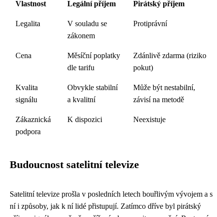
Vlastnost
Legální příjem
Pirátský příjem
Legalita
V souladu se
Protiprávní
zákonem
Cena
Měsíční poplatky
Zdánlivě zdarma (riziko
dle tarifu
pokut)
Kvalita
Obvykle stabilní
Může být nestabilní,
signálu
a kvalitní
závisí na metodě
Zákaznická
K dispozici
Neexistuje
podpora
Budoucnost satelitní televize
Satelitní televize prošla v posledních letech bouřlivým vývojem a s
ní i způsoby, jak k ní lidé přistupují. Zatímco dříve byl pirátský