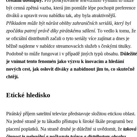
cestami dostupný.
Pro poskytovatele televizního vysílání to může
být cenná zpětná vazba, která jim pomůže lépe pochopit preference
diváků a upravit svou nabídku tak, aby byla atraktivnější.
Příkladem může být nárůst obliby zahraničních seriálů, který byl
zpočátku patrný právě díky pirátskému sdílení.
To vedlo k tomu, že
se oficiální distributoři začali o tyto seriály více zajímat a dnes je
běžně najdeme v nabídce streamovacích služeb s českými titulky.
Podobně to může fungovat i v případě jiných typů obsahu.
Důležité
je vnímat tento fenomén jako výzvu k inovacím a hledání
nových cest, jak oslovit diváky a nabídnout jim to, co skutečně
chtějí.
Etické hledisko
Pirátský příjem satelitní televize představuje složitou etickou oblast.
Na jedné straně je tu lákadlo přístupu k široké škále programů bez
placení poplatků. Na straně druhé je důležité si uvědomit, že
taková
činnost je nelegální a poškozuje tvůrce a distributory obsahu
.