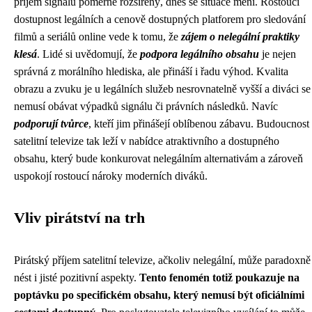
příjem signálu poměrně rozšířený, dnes se situace mění. Rostoucí
dostupnost legálních a cenově dostupných platforem pro sledování
filmů a seriálů online vede k tomu, že
zájem o nelegální praktiky
klesá
. Lidé si uvědomují, že
podpora legálního obsahu
je nejen
správná z morálního hlediska, ale přináší i řadu výhod. Kvalita
obrazu a zvuku je u legálních služeb nesrovnatelně vyšší a diváci se
nemusí obávat výpadků signálu či právních následků. Navíc
podporují tvůrce
, kteří jim přinášejí oblíbenou zábavu. Budoucnost
satelitní televize tak leží v nabídce atraktivního a dostupného
obsahu, který bude konkurovat nelegálním alternativám a zároveň
uspokojí rostoucí nároky moderních diváků.
Vliv pirátství na trh
Pirátský příjem satelitní televize, ačkoliv nelegální, může paradoxně
nést i jisté pozitivní aspekty.
Tento fenomén totiž poukazuje na
poptávku po specifickém obsahu, který nemusí být oficiálními