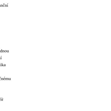
anční
adnou
í
lika
ečnému
ít