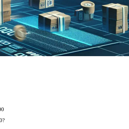
00
00?