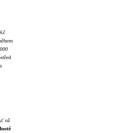
 Kč
 během
 000
ostřed
a
Ať už
dnotě