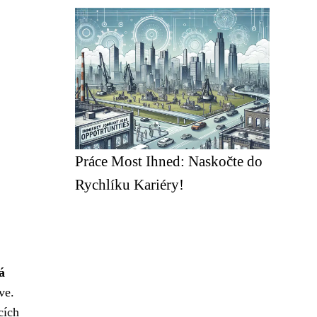
Práce Most Ihned: Naskočte do
Rychlíku Kariéry!
á
ve.
cích