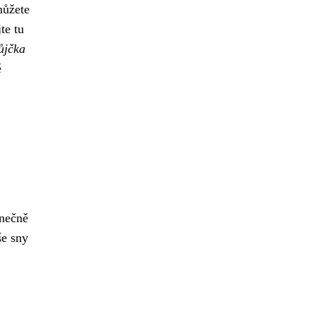
můžete
te tu
ůjčka
ě
onečně
še sny