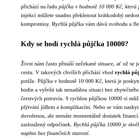
přichází na řadu
půjčka v hodnotě 10 000 Kč, která 
injekcí můžete snadno překlenout krátkodobý nedostat
kompromisy. Rychlá půjčka vám dává svobodu a flexibi
Kdy se hodí rychlá půjčka 10000?
Život nám často přináší nečekané situace, ať už se
cestu. V takových chvílích přichází vhod
rychlá pů
potíže. Půjčka v hodnotě 10 000 Kč, která je posky
hodin a vyřešit tak nenadálou situaci bez zbytečnéh
čerstvých potravin. S rychlou půjčkou 10000 si můž
plýtvání jídlem a komplikacím. Nebo se vám naskyt
dovolenou, ale nemáte momentálně dostatek financí.
zasloužený odpočinek.
Rychlá půjčka 10000 je skvě
naplno bez finančních starostí.