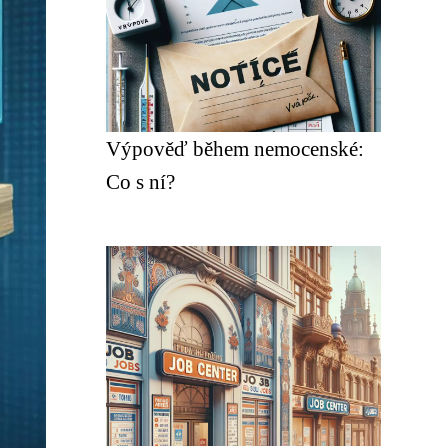
Výpověď během nemocenské:
Co s ní?