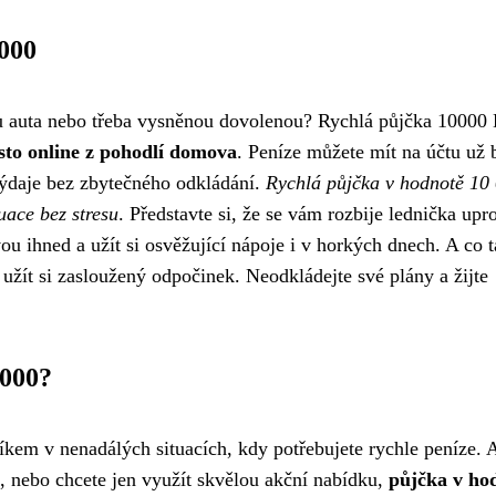
000
vu auta nebo třeba vysněnou dovolenou? Rychlá půjčka 10000
asto online z pohodlí domova
. Peníze můžete mít na účtu už
 výdaje bez zbytečného odkládání.
Rychlá půjčka v hodnotě 10
uace bez stresu
. Představte si, že se vám rozbije lednička upr
ou ihned a užít si osvěžující nápoje i v horkých dnech. A co t
 užít si zasloužený odpočinek. Neodkládejte své plány a žijte
0000?
m v nenadálých situacích, kdy potřebujete rychle peníze. 
, nebo chcete jen využít skvělou akční nabídku,
půjčka v ho