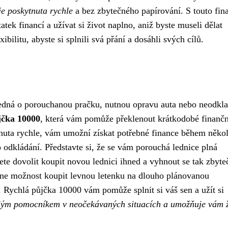
je poskytnuta rychle
a bez zbytečného papírování. S touto fin
ek financí a užívat si život naplno, aniž byste museli dělat
litu, abyste si splnili svá přání a dosáhli svých cílů.
 jedná o porouchanou pračku, nutnou opravu auta nebo neodkl
jčka 10000
, která vám pomůže překlenout krátkodobé finančn
tnuta rychle, vám umožní získat potřebné finance během něko
o odkládání. Představte si, že se vám porouchá lednice plná
ete dovolit koupit novou lednici ihned a vyhnout se tak zbyt
ne možnost koupit levnou letenku na dlouho plánovanou
 Rychlá půjčka 10000 vám pomůže splnit si váš sen a užít si
lým pomocníkem v neočekávaných situacích a umožňuje vám ž