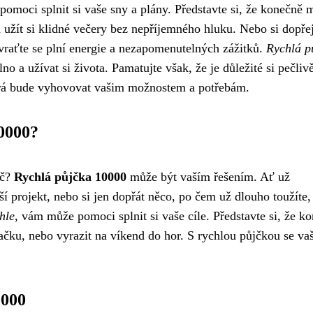
omoci splnit si vaše sny a plány. Představte si, že konečně 
a užít si klidné večery bez nepříjemného hluku. Nebo si dopřej
 vraťte se plní energie a nezapomenutelných zážitků.
Rychlá p
lno a užívat si života. Pamatujte však, že je důležité si pečliv
terá bude vyhovovat vašim možnostem a potřebám.
10000?
Kč?
Rychlá půjčka 10000
může být vaším řešením. Ať už
í projekt, nebo si jen dopřát něco, po čem už dlouho toužíte,
hle
, vám může pomoci splnit si vaše cíle. Představte si, že k
ačku, nebo vyrazit na víkend do hor. S rychlou půjčkou se va
0000