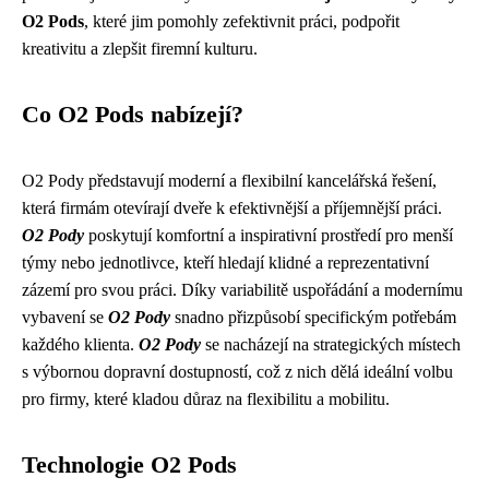
O2 Pods
, které jim pomohly zefektivnit práci, podpořit
kreativitu a zlepšit firemní kulturu.
Co O2 Pods nabízejí?
O2 Pody představují moderní a flexibilní kancelářská řešení,
která firmám otevírají dveře k efektivnější a příjemnější práci.
O2 Pody
poskytují komfortní a inspirativní prostředí pro menší
týmy nebo jednotlivce, kteří hledají klidné a reprezentativní
zázemí pro svou práci. Díky variabilitě uspořádání a modernímu
vybavení se
O2 Pody
snadno přizpůsobí specifickým potřebám
každého klienta.
O2 Pody
se nacházejí na strategických místech
s výbornou dopravní dostupností, což z nich dělá ideální volbu
pro firmy, které kladou důraz na flexibilitu a mobilitu.
Technologie O2 Pods