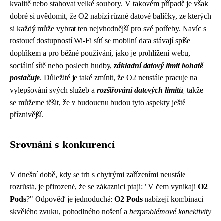
kvalitě nebo stahovat velké soubory. V takovém případě je však
dobré si uvědomit, že O2 nabízí různé datové balíčky, ze kterých
si každý může vybrat ten nejvhodnější pro své potřeby. Navíc s
rostoucí dostupností Wi-Fi sítí se mobilní data stávají spíše
doplňkem a pro běžné používání, jako je prohlížení webu,
sociální sítě nebo poslech hudby,
základní datový limit bohatě
postačuje
. Důležité je také zmínit, že O2 neustále pracuje na
vylepšování svých služeb a
rozšiřování datových limitů
, takže
se můžeme těšit, že v budoucnu budou tyto aspekty ještě
příznivější.
Srovnání s konkurencí
V dnešní době, kdy se trh s chytrými zařízeními neustále
rozrůstá, je přirozené, že se zákazníci ptají: "V čem vynikají
O2
Pods
?" Odpověď je jednoduchá:
O2 Pods
nabízejí kombinaci
skvělého zvuku, pohodlného nošení a
bezproblémové konektivity