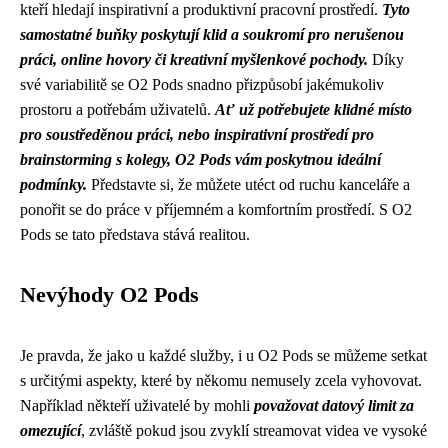
kteří hledají inspirativní a produktivní pracovní prostředí.
Tyto
samostatné buňky poskytují klid a soukromí pro nerušenou
práci, online hovory či kreativní myšlenkové pochody.
Díky
své variabilitě se O2 Pods snadno přizpůsobí jakémukoliv
prostoru a potřebám uživatelů.
Ať už potřebujete klidné místo
pro soustředěnou práci, nebo inspirativní prostředí pro
brainstorming s kolegy, O2 Pods vám poskytnou ideální
podmínky.
Představte si, že můžete utéct od ruchu kanceláře a
ponořit se do práce v příjemném a komfortním prostředí. S O2
Pods se tato představa stává realitou.
Nevýhody O2 Pods
Je pravda, že jako u každé služby, i u O2 Pods se můžeme setkat
s určitými aspekty, které by někomu nemusely zcela vyhovovat.
Například někteří uživatelé by mohli
považovat datový limit za
omezující
, zvláště pokud jsou zvyklí streamovat videa ve vysoké