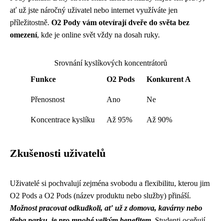
ať už jste náročný uživatel nebo internet využíváte jen
příležitostně.
O2 Pody vám otevírají dveře do světa bez
omezení
, kde je online svět vždy na dosah ruky.
Srovnání kyslíkových koncentrátorů
Funkce
O2 Pods
Konkurent A
Přenosnost
Ano
Ne
Koncentrace kyslíku
Až 95%
Až 90%
Zkušenosti uživatelů
Uživatelé si pochvalují zejména svobodu a flexibilitu, kterou jim
O2 Pods a O2 Pods (název produktu nebo služby) přináší.
Možnost pracovat odkudkoli, ať už z domova, kavárny nebo
třeba parku, je pro mnohé velkým benefitem.
Studenti oceňují