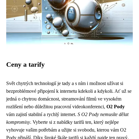
Ceny a tarify
Svět chytrých technologií je tady a s ním i možnost užívat si
bezproblémové připojení k internetu kdekoli a kdykoli. Ať už se
jedná o chytrou domácnost, streamování filmů ve vysokém
rozlišení nebo důležitou pracovní videokonferenci,
O2 Pody
vám zajistí stabilní a rychlý internet.
S O2 Pody nemusíte dělat
kompromisy
. Vyberte si z nabídky tarifů ten, který nejlépe
vyhovuje vašim potřebám a užijte si svobodu, kterou vám O2
Pody přináší. Díky široké škále tarifů si každý najde ten pravý,