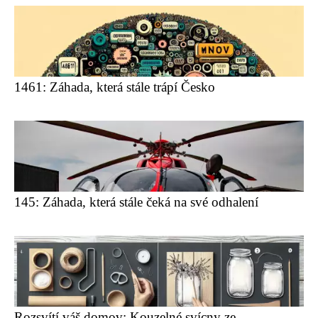
1461: Záhada, která stále trápí Česko
145: Záhada, která stále čeká na své odhalení
Rozsvítí váš domov: Kouzelné svícny ze