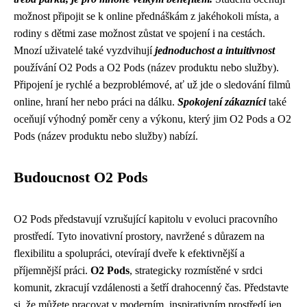
možnost připojit se k online přednáškám z jakéhokoli místa, a
rodiny s dětmi zase možnost zůstat ve spojení i na cestách.
Mnozí uživatelé také vyzdvihují
jednoduchost a intuitivnost
používání O2 Pods a O2 Pods (název produktu nebo služby).
Připojení je rychlé a bezproblémové, ať už jde o sledování filmů
online, hraní her nebo práci na dálku.
Spokojení zákazníci
také
oceňují výhodný poměr ceny a výkonu, který jim O2 Pods a O2
Pods (název produktu nebo služby) nabízí.
Budoucnost O2 Pods
O2 Pods představují vzrušující kapitolu v evoluci pracovního
prostředí. Tyto inovativní prostory, navržené s důrazem na
flexibilitu a spolupráci, otevírají dveře k efektivnější a
příjemnější práci.
O2 Pods
, strategicky rozmístěné v srdci
komunit, zkracují vzdálenosti a šetří drahocenný čas. Představte
si, že můžete pracovat v moderním, inspirativním prostředí jen