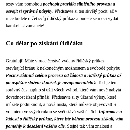
testy vám pomohou
pochopit pravidla silničního provozu a
osvojit si správné návyky
. Představte si ten skvělý pocit, až v
ruce budete držet svůj řidičský průkaz a budete se moci vydat
kamkoli si zamanete!
Co dělat po získání řidičáku
Gratuluji! Máte v ruce čerstvě vydaný řidičský průkaz,
otevírající bránu k nekonečným možnostem a svobodě pohybu.
Pocit zvládnutí celého procesu od žádosti o řidičský průkaz až
po úspěšné složení zkoušek je nezapomenutelný.
Teď je ten
správný čas naplno si užít všech výhod, které vám nově nabytá
dovednost řízení přináší. Představte si ty úžasné výlety, které
můžete podniknout, a nová místa, která můžete objevovat! S
volantem ve svých rukou se svět stává vaší ústřicí.
Informace o
žádosti o řidičský průkaz, které jste během procesu získali, vám
pomohly k dosažení vašeho cíle.
Stejně tak vám znalosti a