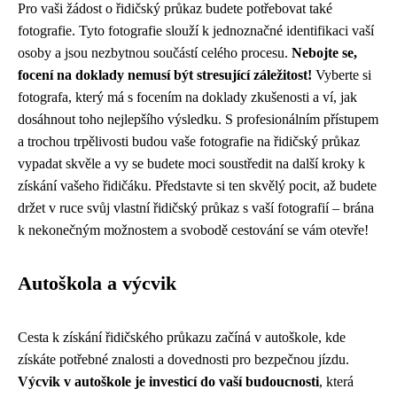
Pro vaši žádost o řidičský průkaz budete potřebovat také
fotografie. Tyto fotografie slouží k jednoznačné identifikaci vaší
osoby a jsou nezbytnou součástí celého procesu.
Nebojte se,
focení na doklady nemusí být stresující záležitost!
Vyberte si
fotografa, který má s focením na doklady zkušenosti a ví, jak
dosáhnout toho nejlepšího výsledku. S profesionálním přístupem
a trochou trpělivosti budou vaše fotografie na řidičský průkaz
vypadat skvěle a vy se budete moci soustředit na další kroky k
získání vašeho řidičáku. Představte si ten skvělý pocit, až budete
držet v ruce svůj vlastní řidičský průkaz s vaší fotografií – brána
k nekonečným možnostem a svobodě cestování se vám otevře!
Autoškola a výcvik
Cesta k získání řidičského průkazu začíná v autoškole, kde
získáte potřebné znalosti a dovednosti pro bezpečnou jízdu.
Výcvik v autoškole je investicí do vaší budoucnosti
, která