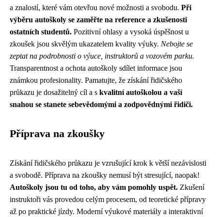
a znalostí, které vám otevřou nové možnosti a svobodu.
Při
výběru autoškoly se zaměřte na reference a zkušenosti
ostatních studentů.
Pozitivní ohlasy a vysoká úspěšnost u
zkoušek jsou skvělým ukazatelem kvality výuky.
Nebojte se
zeptat na podrobnosti o výuce, instruktorů a vozovém parku.
Transparentnost a ochota autoškoly sdílet informace jsou
známkou profesionality. Pamatujte, že získání řidičského
průkazu je dosažitelný cíl a s
kvalitní autoškolou a vaší
snahou se stanete sebevědomými a zodpovědnými řidiči.
Příprava na zkoušky
Získání řidičského průkazu je vzrušující krok k větší nezávislosti
a svobodě. Příprava na zkoušky nemusí být stresující, naopak!
Autoškoly jsou tu od toho, aby vám pomohly uspět.
Zkušení
instruktoři vás provedou celým procesem, od teoretické přípravy
až po praktické jízdy. Moderní výukové materiály a interaktivní