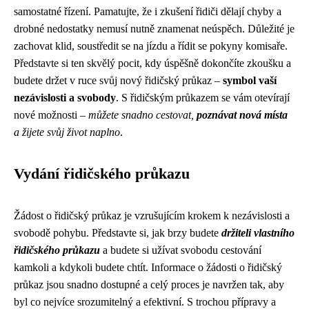
samostatné řízení. Pamatujte, že i zkušení řidiči dělají chyby a
drobné nedostatky nemusí nutně znamenat neúspěch. Důležité je
zachovat klid, soustředit se na jízdu a řídit se pokyny komisaře.
Představte si ten skvělý pocit, kdy úspěšně dokončíte zkoušku a
budete držet v ruce svůj nový řidičský průkaz –
symbol vaší
nezávislosti a svobody
. S řidičským průkazem se vám otevírají
nové možnosti –
můžete snadno cestovat,
poznávat nová místa
a
žijete svůj život naplno
.
Vydání řidičského průkazu
Žádost o řidičský průkaz je vzrušujícím krokem k nezávislosti a
svobodě pohybu. Představte si, jak brzy budete
držiteli vlastního
řidičského průkazu
a budete si užívat svobodu cestování
kamkoli a kdykoli budete chtít. Informace o žádosti o řidičský
průkaz jsou snadno dostupné a celý proces je navržen tak, aby
byl co nejvíce srozumitelný a efektivní. S trochou přípravy a