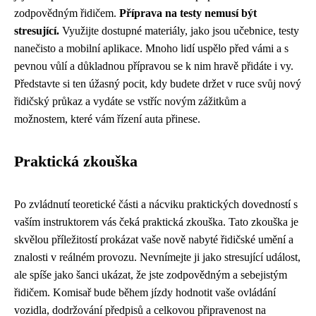
zodpovědným řidičem.
Příprava na testy nemusí být
stresující.
Využijte dostupné materiály, jako jsou učebnice, testy
nanečisto a mobilní aplikace. Mnoho lidí uspělo před vámi a s
pevnou vůlí a důkladnou přípravou se k nim hravě přidáte i vy.
Představte si ten úžasný pocit, kdy budete držet v ruce svůj nový
řidičský průkaz a vydáte se vstříc novým zážitkům a
možnostem, které vám řízení auta přinese.
Praktická zkouška
Po zvládnutí teoretické části a nácviku praktických dovedností s
vaším instruktorem vás čeká praktická zkouška. Tato zkouška je
skvělou příležitostí prokázat vaše nově nabyté řidičské umění a
znalosti v reálném provozu. Nevnímejte ji jako stresující událost,
ale spíše jako šanci ukázat, že jste zodpovědným a sebejistým
řidičem. Komisař bude během jízdy hodnotit vaše ovládání
vozidla, dodržování předpisů a celkovou připravenost na