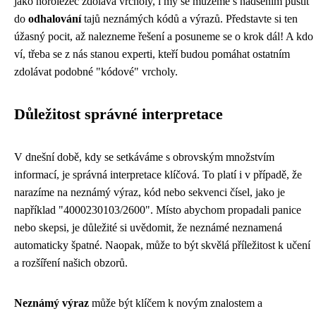
jako horolezec zdolává vrcholy, i my se můžeme s nadšením pustit
do
odhalování
tajů neznámých kódů a výrazů. Představte si ten
úžasný pocit, až nalezneme řešení a posuneme se o krok dál! A kdo
ví, třeba se z nás stanou experti, kteří budou pomáhat ostatním
zdolávat podobné "kódové" vrcholy.
Důležitost správné interpretace
V dnešní době, kdy se setkáváme s obrovským množstvím
informací, je správná interpretace klíčová. To platí i v případě, že
narazíme na neznámý výraz, kód nebo sekvenci čísel, jako je
například "4000230103/2600". Místo abychom propadali panice
nebo skepsi, je důležité si uvědomit, že neznámé neznamená
automaticky špatné. Naopak, může to být skvělá příležitost k učení
a rozšíření našich obzorů.
Neznámý výraz
může být klíčem k novým znalostem a