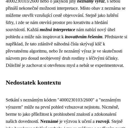
4000230103/2600 nebo o jakýkoli jiný
neznámý výraz
, s sebou
přináší nekonečné možnosti interpretace. Místo obav z neznáma se
můžeme otevřít vzrušující cestě objevování. Stejně jako luštění
šifry, i zde se nám otevírá prostor pro kreativitu a hledání
souvislostí. Každá
možná interpretace
nám nabízí nový úhel
pohledu a může nás inspirovat k
inovativním řešením
. Představte si
například, že tato zdánlivě náhodná čísla skrývají klíč k
převratnému algoritmu, nebo že neznámý výraz je ve skutečnosti
názvem pro dosud neobjevený druh rostliny s léčivými účinky.
Důležité je zachovat si otevřenou mysl a nebát se experimentovat.
Nedostatek kontextu
Setkání s neznámým kódem "4000230103/2600" a "neznámým
výrazem" může na první pohled vzbuzovat nejistotu. Nicméně,
berme to jako příležitost k prohloubení znalostí a zdokonalení
našich dovedností.
Neznámé
je výzvou k učení a
rozvoji
. Stejně