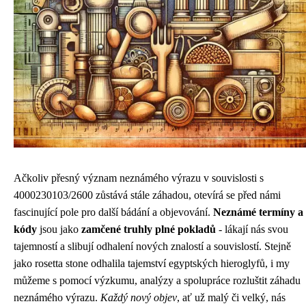
Ačkoliv přesný význam neznámého výrazu v souvislosti s
4000230103/2600 zůstává stále záhadou, otevírá se před námi
fascinující pole pro další bádání a objevování.
Neznámé termíny a
kódy
jsou jako
zamčené truhly plné pokladů
- lákají nás svou
tajemností a slibují odhalení nových znalostí a souvislostí. Stejně
jako rosetta stone odhalila tajemství egyptských hieroglyfů, i my
můžeme s pomocí výzkumu, analýzy a spolupráce rozluštit záhadu
neznámého výrazu.
Každý nový objev
, ať už malý či velký, nás