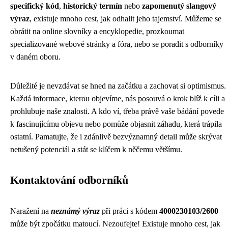
specifický kód
,
historický termín
nebo
zapomenutý slangový
výraz
, existuje mnoho cest, jak odhalit jeho tajemství. Můžeme se
obrátit na online slovníky a encyklopedie, prozkoumat
specializované webové stránky a fóra, nebo se poradit s odborníky
v daném oboru.
Důležité je nevzdávat se hned na začátku a zachovat si optimismus.
Každá informace, kterou objevíme, nás posouvá o krok blíž k cíli a
prohlubuje naše znalosti. A kdo ví, třeba právě vaše bádání povede
k fascinujícímu objevu nebo pomůže objasnit záhadu, která trápila
ostatní. Pamatujte, že i zdánlivě bezvýznamný detail může skrývat
netušený potenciál a stát se klíčem k něčemu většímu.
Kontaktování odborníků
Naražení na
neznámý výraz
při práci s kódem
4000230103/2600
může být zpočátku matoucí. Nezoufejte! Existuje mnoho cest, jak