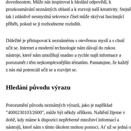
dovednostem. Může nás inspirovat k hledání odpovědí, k
prozkoumávání neznámých oblastí a k rozvoji naší kreativity. Stejně
tak i zdánlivě nesmyslná sekvence čísel může skrývat fascinující
příběh, pokud se ji rozhodneme rozluštit.
Důležité je přistupovat k neznámému s otevřenou myslí a s chutí
učit se. Internet a moderní technologie nám dávají do rukou
nástroje, které nám umožňují snadno a rychle najít informace a
porozumět i těm nejkomplexnějším tématům. Pamatujme, že každý
z nás má potenciál učit se a rozvíjet se.
Hledání původu výrazu
Porozumění původu neznámých výrazů, jako je například
"4000230103/2600", může být někdy oříškem. Naštěstí žijeme v
době, kdy máme k dispozici nepřeberné množství informací a
nástrojů, které nám s tímto úkolem mohou pomoci. Ať už se jedná o