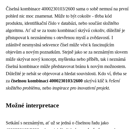
Číselná kombinace 4000230103/2600 sama o sobě nemusí na první
pohled nic moc znamenat. Může to být cokoliv - třeba kód
produktu, identifikační číslo v databázi, nebo součást složitého
algoritmu. Ať už se za touto kombinací skrývá cokoliv, důležité je
přistupovat k neznámému s otevřenou myslí a zvědavostí. I
zdánlivě nesmyslná sekvence čísel může vést k fascinujícím
objevům a novým poznatkům. Stejně jako se za neznámým slovem
může skrývat nový koncept, myšlenka nebo příběh, tak i neznámá
číselná kombinace může představovat bránu k novým možnostem.
Důležité je nebát se objevovat a hledat souvislosti. Kdo ví, třeba se
za
číselnou kombinací 4000230103/2600
ukrývá klíč k
řešení
složitého problému
, nebo
inspirace pro inovativní projekt
.
Možné interpretace
Setkání s neznámým, ať už se jedná o číselnou řadu jako