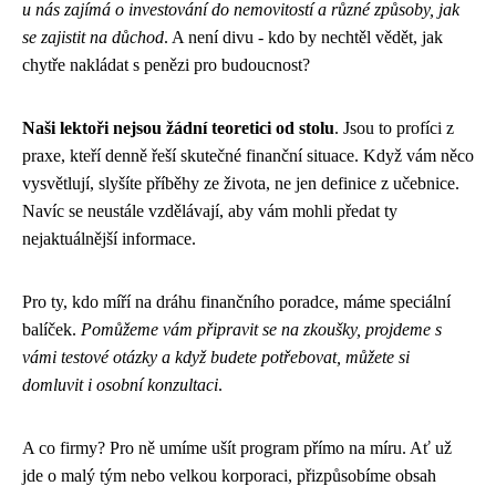
u nás zajímá o investování do nemovitostí a různé způsoby, jak
se zajistit na důchod
. A není divu - kdo by nechtěl vědět, jak
chytře nakládat s penězi pro budoucnost?
Naši lektoři nejsou žádní teoretici od stolu
. Jsou to profíci z
praxe, kteří denně řeší skutečné finanční situace. Když vám něco
vysvětlují, slyšíte příběhy ze života, ne jen definice z učebnice.
Navíc se neustále vzdělávají, aby vám mohli předat ty
nejaktuálnější informace.
Pro ty, kdo míří na dráhu finančního poradce, máme speciální
balíček.
Pomůžeme vám připravit se na zkoušky, projdeme s
vámi testové otázky a když budete potřebovat, můžete si
domluvit i osobní konzultaci
.
A co firmy? Pro ně umíme ušít program přímo na míru. Ať už
jde o malý tým nebo velkou korporaci, přizpůsobíme obsah