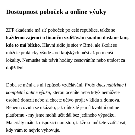
Dostupnost poboček a online výuky
ZFP akademie má síť poboček po celé republice, takže se
každému zájemci o finanční vzdělávání snadno dostane tam,
kde to má blízko
. Hlavní sídlo je sice v Brně, ale školit se
můžete prakticky všude - od krajských měst až po menší
lokality. Nemusíte tak trávit hodiny cestováním nebo utrácet za
dojíždění.
Doba se mění a s ní i způsob vzdělávání.
Proto dnes nabízíme i
kompletní online výuku
, kterou oceníte třeba když nemůžete
osobně dorazit nebo si chcete učivo projít v klidu z domova.
Během covidu se ukázalo, jak důležité je mít kvalitní online
platformu - my jsme mohli učit dál bez jediného výpadku.
Materiály máte k dispozici non-stop, takže se můžete vzdělávat,
kdy vám to nejvíc vyhovuje.