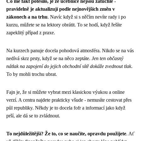
Co mě fakt potěšilo, je že učebnice nejsou zatuchlé -
pravidelně je aktualizují podle nejnovějších změn v
zákonech a na trhu
. Navíc když si s něčím nevíte rady i po
kurzu, můžete se na lektory obrátit. To se hodí, když řešíte
zapeklitý případ z praxe.
Na kurzech panuje docela pohodová atmosféra. Nikdo se na vás
nedívá skrz prsty, když se na něco zeptáte.
Jen ten občasný
nátlak na zapojení do jejich obchodní sítě dokáže zvednout tlak
.
To by mohli trochu ubrat.
Fajn je, že si můžete vybrat mezi klasickou výukou a online
verzí. A centra najdete prakticky všude - nemusíte cestovat přes
půl republiky. Někdy je to docela fofr a informací jako když
prší, ale dá se to zvládnout.
To nejdůležitější? Že to, co se naučíte, opravdu použijete
. Ať