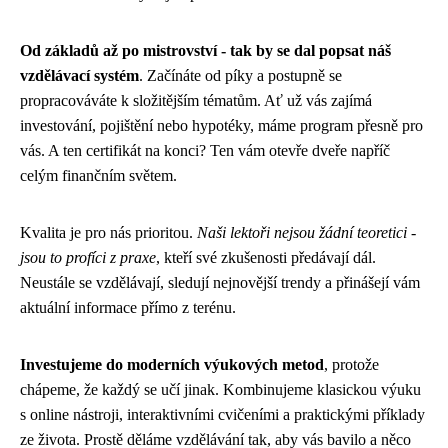
Od základů až po mistrovství - tak by se dal popsat náš
vzdělávací systém
. Začínáte od píky a postupně se
propracováváte k složitějším tématům. Ať už vás zajímá
investování, pojištění nebo hypotéky, máme program přesně pro
vás. A ten certifikát na konci? Ten vám otevře dveře napříč
celým finančním světem.
Kvalita je pro nás prioritou.
Naši lektoři nejsou žádní teoretici -
jsou to profíci z praxe
, kteří své zkušenosti předávají dál.
Neustále se vzdělávají, sledují nejnovější trendy a přinášejí vám
aktuální informace přímo z terénu.
Investujeme do moderních výukových metod
, protože
chápeme, že každý se učí jinak. Kombinujeme klasickou výuku
s online nástroji, interaktivními cvičeními a praktickými příklady
ze života. Prostě děláme vzdělávání tak, aby vás bavilo a něco