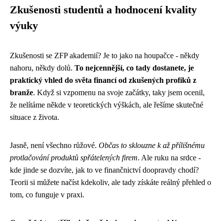
Zkušenosti studentů a hodnocení kvality
výuky
Zkušenosti se ZFP akademií? Je to jako na houpačce - někdy
nahoru, někdy dolů.
To nejcennější, co tady dostanete, je
praktický vhled do světa financí od zkušených profíků z
branže
. Když si vzpomenu na svoje začátky, taky jsem ocenil,
že nelítáme někde v teoretických výškách, ale řešíme skutečné
situace z života.
Jasně, není všechno růžové.
Občas to sklouzne k až přílišnému
protlačování produktů spřátelených firem
. Ale ruku na srdce -
kde jinde se dozvíte, jak to ve finančnictví doopravdy chodí?
Teorii si můžete načíst kdekoliv, ale tady získáte reálný přehled o
tom, co funguje v praxi.