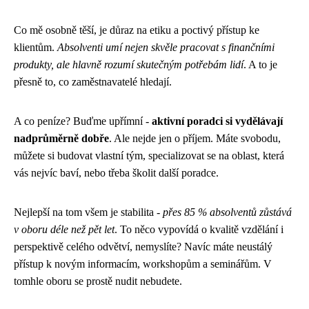
Co mě osobně těší, je důraz na etiku a poctivý přístup ke
klientům.
Absolventi umí nejen skvěle pracovat s finančními
produkty, ale hlavně rozumí skutečným potřebám lidí
. A to je
přesně to, co zaměstnavatelé hledají.
A co peníze? Buďme upřímní -
aktivní poradci si vydělávají
nadprůměrně dobře
. Ale nejde jen o příjem. Máte svobodu,
můžete si budovat vlastní tým, specializovat se na oblast, která
vás nejvíc baví, nebo třeba školit další poradce.
Nejlepší na tom všem je stabilita -
přes 85 % absolventů zůstává
v oboru déle než pět let
. To něco vypovídá o kvalitě vzdělání i
perspektivě celého odvětví, nemyslíte? Navíc máte neustálý
přístup k novým informacím, workshopům a seminářům. V
tomhle oboru se prostě nudit nebudete.