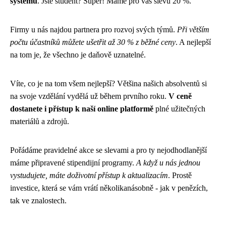
systému
. Jste student? Super! Máme pro vás slevu 20 %.
Firmy u nás najdou partnera pro rozvoj svých týmů.
Při větším
počtu účastníků můžete ušetřit až 30 % z běžné ceny
. A nejlepší
na tom je, že všechno je daňově uznatelné.
Víte, co je na tom všem nejlepší? Většina našich absolventů si
na svoje vzdělání vydělá už během prvního roku.
V ceně
dostanete i přístup k naší online platformě
plné užitečných
materiálů a zdrojů.
Pořádáme pravidelné akce se slevami a pro ty nejodhodlanější
máme připravené stipendijní programy.
A když u nás jednou
vystudujete, máte doživotní přístup k aktualizacím
. Prostě
investice, která se vám vrátí několikanásobně - jak v penězích,
tak ve znalostech.