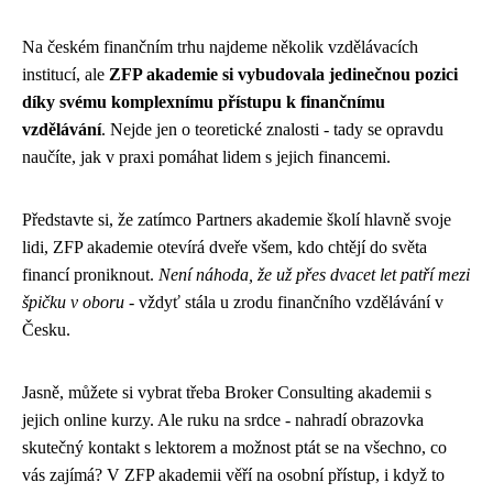
Na českém finančním trhu najdeme několik vzdělávacích
institucí, ale
ZFP akademie si vybudovala jedinečnou pozici
díky svému komplexnímu přístupu k finančnímu
vzdělávání
. Nejde jen o teoretické znalosti - tady se opravdu
naučíte, jak v praxi pomáhat lidem s jejich financemi.
Představte si, že zatímco Partners akademie školí hlavně svoje
lidi, ZFP akademie otevírá dveře všem, kdo chtějí do světa
financí proniknout.
Není náhoda, že už přes dvacet let patří mezi
špičku v oboru
- vždyť stála u zrodu finančního vzdělávání v
Česku.
Jasně, můžete si vybrat třeba Broker Consulting akademii s
jejich online kurzy. Ale ruku na srdce - nahradí obrazovka
skutečný kontakt s lektorem a možnost ptát se na všechno, co
vás zajímá? V ZFP akademii věří na osobní přístup, i když to