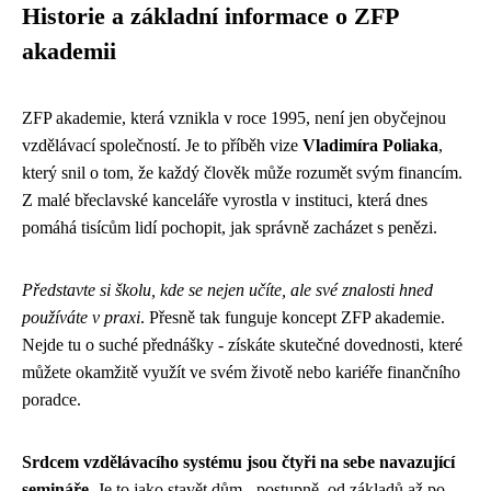
Historie a základní informace o ZFP
akademii
ZFP akademie, která vznikla v roce 1995, není jen obyčejnou
vzdělávací společností. Je to příběh vize
Vladimíra Poliaka
,
který snil o tom, že každý člověk může rozumět svým financím.
Z malé břeclavské kanceláře vyrostla v instituci, která dnes
pomáhá tisícům lidí pochopit, jak správně zacházet s penězi.
Představte si školu, kde se nejen učíte, ale své znalosti hned
používáte v praxi
. Přesně tak funguje koncept ZFP akademie.
Nejde tu o suché přednášky - získáte skutečné dovednosti, které
můžete okamžitě využít ve svém životě nebo kariéře finančního
poradce.
Srdcem vzdělávacího systému jsou čtyři na sebe navazující
semináře
. Je to jako stavět dům - postupně, od základů až po