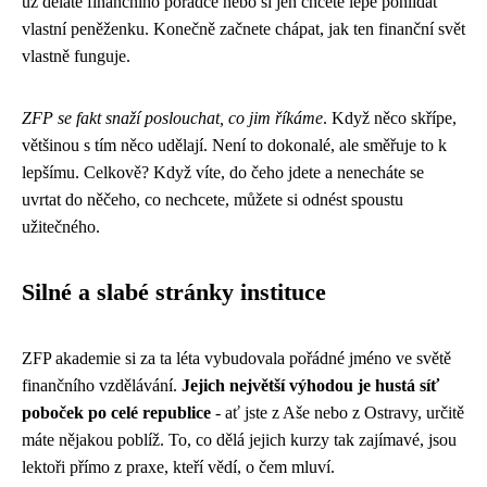
už děláte finančního poradce nebo si jen chcete lépe pohlídat
vlastní peněženku. Konečně začnete chápat, jak ten finanční svět
vlastně funguje.
ZFP se fakt snaží poslouchat, co jim říkáme
. Když něco skřípe,
většinou s tím něco udělají. Není to dokonalé, ale směřuje to k
lepšímu. Celkově? Když víte, do čeho jdete a nenecháte se
uvrtat do něčeho, co nechcete, můžete si odnést spoustu
užitečného.
Silné a slabé stránky instituce
ZFP akademie si za ta léta vybudovala pořádné jméno ve světě
finančního vzdělávání.
Jejich největší výhodou je hustá síť
poboček po celé republice
- ať jste z Aše nebo z Ostravy, určitě
máte nějakou poblíž. To, co dělá jejich kurzy tak zajímavé, jsou
lektoři přímo z praxe, kteří vědí, o čem mluví.