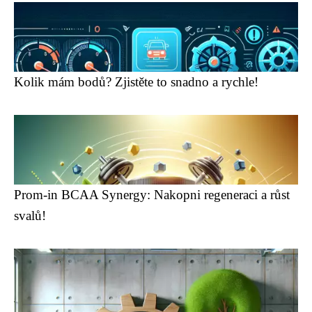
Kolik mám bodů? Zjistěte to snadno a rychle!
Prom-in BCAA Synergy: Nakopni regeneraci a růst
svalů!