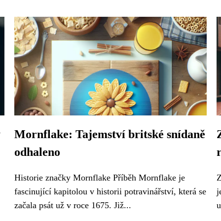
y
Mornflake: Tajemství britské snídaně
odhaleno
Historie značky Mornflake Příběh Mornflake je
Z
fascinující kapitolou v historii potravinářství, která se
j
začala psát už v roce 1675. Již...
u