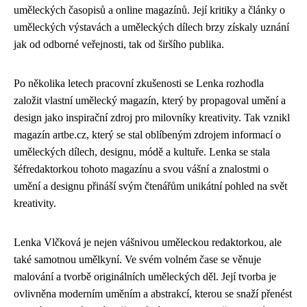
uměleckých časopisů a online magazínů. Její kritiky a články o
uměleckých výstavách a uměleckých dílech brzy získaly uznání
jak od odborné veřejnosti, tak od širšího publika.
Po několika letech pracovní zkušenosti se Lenka rozhodla
založit vlastní umělecký magazín, který by propagoval umění a
design jako inspirační zdroj pro milovníky kreativity. Tak vznikl
magazín artbe.cz, který se stal oblíbeným zdrojem informací o
uměleckých dílech, designu, módě a kultuře. Lenka se stala
šéfredaktorkou tohoto magazínu a svou vášní a znalostmi o
umění a designu přináší svým čtenářům unikátní pohled na svět
kreativity.
Lenka Vlčková je nejen vášnivou uměleckou redaktorkou, ale
také samotnou umělkyní. Ve svém volném čase se věnuje
malování a tvorbě originálních uměleckých děl. Její tvorba je
ovlivněna moderním uměním a abstrakcí, kterou se snaží přenést