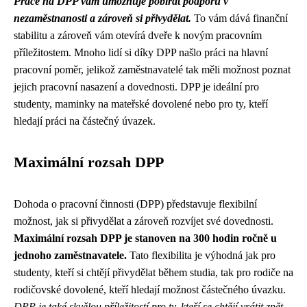
Práce na DPP vám umožňuje pobírat podporu v
nezaměstnanosti a zároveň si přivydělat.
To vám dává finanční
stabilitu a zároveň vám otevírá dveře k novým pracovním
příležitostem. Mnoho lidí si díky DPP našlo práci na hlavní
pracovní poměr, jelikož zaměstnavatelé tak měli možnost poznat
jejich pracovní nasazení a dovednosti. DPP je ideální pro
studenty, maminky na mateřské dovolené nebo pro ty, kteří
hledají práci na částečný úvazek.
Maximální rozsah DPP
Dohoda o pracovní činnosti (DPP) představuje flexibilní
možnost, jak si přivydělat a zároveň rozvíjet své dovednosti.
Maximální rozsah DPP je stanoven na 300 hodin ročně u
jednoho zaměstnavatele.
Tato flexibilita je výhodná jak pro
studenty, kteří si chtějí přivydělat během studia, tak pro rodiče na
rodičovské dovolené, kteří hledají možnost částečného úvazku.
DPP je také skvělou příležitostí pro ty, kteří se chtějí vrátit zpět