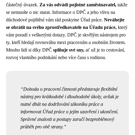
částečný úvazek.
Za vás odvádí pojistné zaměstnavatel,
takže
se nemusíte o nic starat. Informace o DPČ a jeho vlivu na
důchodové pojištění vám rád poskytne Úřad práce.
Neváhejte
se obrátit na svého zprostředkovatele na Úřadu práce,
který
vám poradí s veškerými dotazy. DPČ je skvělým nástrojem pro
ty, kteří hledají rovnováhu mezi pracovním a osobním životem.
Mnoho lidí si díky DPČ
splňuje své sny,
ať už je to cestování,
rozvoj vlastního podnikání nebo více času s rodinou.
Dohoda o pracovní činnosti představuje flexibilní
nástroj pro krátkodobé i dlouhodobé úkoly, avšak je
nutné dbát na dodržování zákoníku práce a
informovat Úřad práce o jejím uzavření i ukončení.
Správné znalosti a postupy zaručí bezproblémový
průběh pro obě strany.