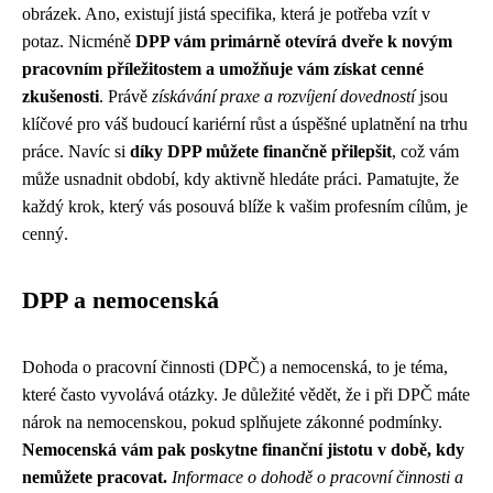
obrázek. Ano, existují jistá specifika, která je potřeba vzít v
potaz. Nicméně
DPP vám primárně otevírá dveře k novým
pracovním příležitostem a umožňuje vám získat cenné
zkušenosti
. Právě
získávání praxe a rozvíjení dovedností
jsou
klíčové pro váš budoucí kariérní růst a úspěšné uplatnění na trhu
práce. Navíc si
díky DPP můžete finančně přilepšit
, což vám
může usnadnit období, kdy aktivně hledáte práci. Pamatujte, že
každý krok, který vás posouvá blíže k vašim profesním cílům, je
cenný.
DPP a nemocenská
Dohoda o pracovní činnosti (DPČ) a nemocenská, to je téma,
které často vyvolává otázky. Je důležité vědět, že i při DPČ máte
nárok na nemocenskou, pokud splňujete zákonné podmínky.
Nemocenská vám pak poskytne finanční jistotu v době, kdy
nemůžete pracovat.
Informace o dohodě o pracovní činnosti a