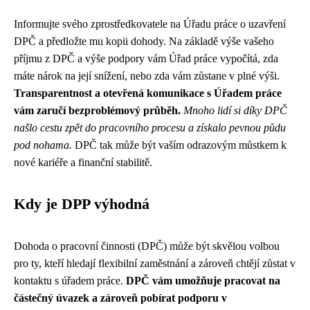
Informujte svého zprostředkovatele na Úřadu práce o uzavření
DPČ a předložte mu kopii dohody. Na základě výše vašeho
příjmu z DPČ a výše podpory vám Úřad práce vypočítá, zda
máte nárok na její snížení, nebo zda vám zůstane v plné výši.
Transparentnost a otevřená komunikace s Úřadem práce
vám zaručí bezproblémový průběh.
Mnoho lidí si díky DPČ
našlo cestu zpět do pracovního procesu a získalo pevnou půdu
pod nohama.
DPČ tak může být vaším odrazovým můstkem k
nové kariéře a finanční stabilitě.
Kdy je DPP výhodná
Dohoda o pracovní činnosti (DPČ) může být skvělou volbou
pro ty, kteří hledají flexibilní zaměstnání a zároveň chtějí zůstat v
kontaktu s úřadem práce.
DPČ vám umožňuje pracovat na
částečný úvazek a zároveň pobírat podporu v