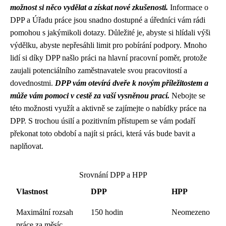
možnost si něco vydělat a získat nové zkušenosti.
Informace o
DPP a Úřadu práce jsou snadno dostupné a úředníci vám rádi
pomohou s jakýmikoli dotazy. Důležité je, abyste si hlídali výši
výdělku, abyste nepřesáhli limit pro pobírání podpory. Mnoho
lidí si díky DPP našlo práci na hlavní pracovní poměr, protože
zaujali potenciálního zaměstnavatele svou pracovitostí a
dovednostmi.
DPP vám otevírá dveře k novým příležitostem a
může vám pomoci v cestě za vaší vysněnou prací.
Nebojte se
této možnosti využít a aktivně se zajímejte o nabídky práce na
DPP. S trochou úsilí a pozitivním přístupem se vám podaří
překonat toto období a najít si práci, která vás bude bavit a
naplňovat.
Srovnání DPP a HPP
Vlastnost
DPP
HPP
Maximální rozsah
150 hodin
Neomezeno
práce za měsíc