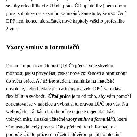
se díky rekvalifikaci z Úřadu práce ČR uplatnili v jiném oboru,
jiní si splnili sen o vlastním podnikání. Pamatujte, že ukončení
DPP není konec, ale začátek nové kapitoly vašeho profesního
života.
Vzory smluv a formulářů
Dohoda o pracovní činnosti (DPČ) představuje skvělou
možnost, jak si přivydělat, získat nové zkušenosti a proniknout
do světa práce. Ať už jste student, maminka na mateřské
dovolené, nebo hledáte jen částečný úvazek, DPČ vám dává
flexibilitu a svobodu.
Úřad práce
je tu od toho, aby vám pomohl
zorientovat se v nabídce a vybrat si tu pravou DPČ pro vás. Na
webových stránkách Úřadu práce najdete nejen databázi
volných míst, ale také užitečné
vzory smluv a formulářů
, které
vám usnadní celý proces. Díky přehledným informacím a
podpoře Úřadu práce se můžete s důvěrou pustit do hledání