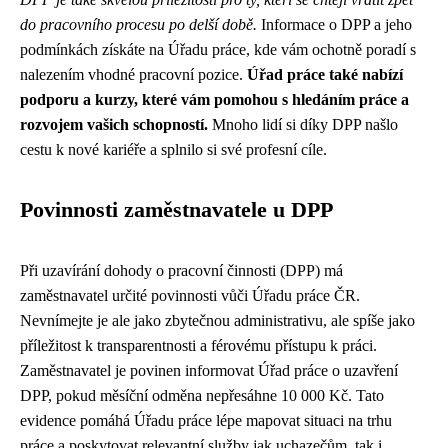
do pracovního procesu po delší době.
Informace o DPP a jeho
podmínkách získáte na Úřadu práce, kde vám ochotně poradí s
nalezením vhodné pracovní pozice.
Úřad práce také nabízí
podporu a kurzy, které vám pomohou s hledáním práce a
rozvojem vašich schopností.
Mnoho lidí si díky DPP našlo
cestu k nové kariéře a splnilo si své profesní cíle.
Povinnosti zaměstnavatele u DPP
Při uzavírání dohody o pracovní činnosti (DPP) má
zaměstnavatel určité povinnosti vůči Úřadu práce ČR.
Nevnímejte je ale jako zbytečnou administrativu, ale spíše jako
příležitost k transparentnosti a férovému přístupu k práci.
Zaměstnavatel je povinen informovat Úřad práce o uzavření
DPP, pokud měsíční odměna nepřesáhne 10 000 Kč. Tato
evidence pomáhá Úřadu práce lépe mapovat situaci na trhu
práce a poskytovat relevantní služby jak uchazečům, tak i