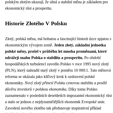
polským złotým ukazují, že silná a stabilní měna je základem pro
ekonomický růst a prosperitu.
Historie Złotého V Polsku
Złotý, polská měna, má bohatou a fascinující historii úzce spjatou s
ekonomickým vývojem země.
Jeden zlotý, základní jednotka
polské měny, prošel v průběhu let mnoha proměnami, které
odrážejí snahu Polska o stabilitu a prosperitu.
Po období
hospodářských turbulencí zavedlo Polsko v roce 1995 nový zlotý
(PLN), který nahradil starý zlotý v poměru 10 000:1. Tato měnová
reforma se ukázala jako klíčový krok k ozdravení polské
ekonomiky.
Nový zlotý přinesl Polsku cenovou stabilitu a posílil
důvěru investorů v polskou ekonomiku.
Díky tomu Polsko
zaznamenalo v posledních desetiletích impozantní ekonomický růst
a stalo se jednou z nejdynamičtějších ekonomik Evropské unie.
Zavedení nového zlotého tak představuje inspirativní příklad