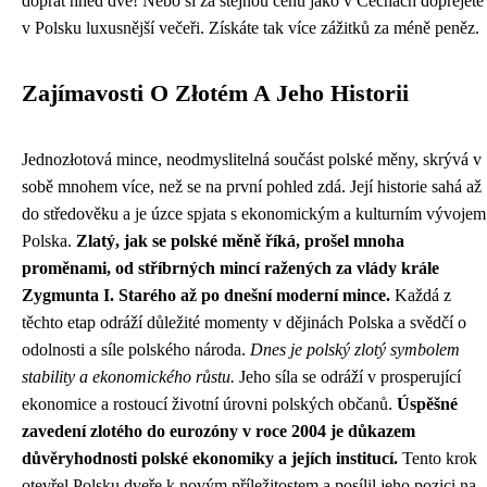
dopřát hned dvě! Nebo si za stejnou cenu jako v Čechách dopřejete
v Polsku luxusnější večeři. Získáte tak více zážitků za méně peněz.
Zajímavosti O Złotém A Jeho Historii
Jednozłotová mince, neodmyslitelná součást polské měny, skrývá v
sobě mnohem více, než se na první pohled zdá. Její historie sahá až
do středověku a je úzce spjata s ekonomickým a kulturním vývojem
Polska.
Zlatý, jak se polské měně říká, prošel mnoha
proměnami, od stříbrných mincí ražených za vlády krále
Zygmunta I. Starého až po dnešní moderní mince.
Každá z
těchto etap odráží důležité momenty v dějinách Polska a svědčí o
odolnosti a síle polského národa.
Dnes je polský zlotý symbolem
stability a ekonomického růstu.
Jeho síla se odráží v prosperující
ekonomice a rostoucí životní úrovni polských občanů.
Úspěšné
zavedení zlotého do eurozóny v roce 2004 je důkazem
důvěryhodnosti polské ekonomiky a jejích institucí.
Tento krok
otevřel Polsku dveře k novým příležitostem a posílil jeho pozici na