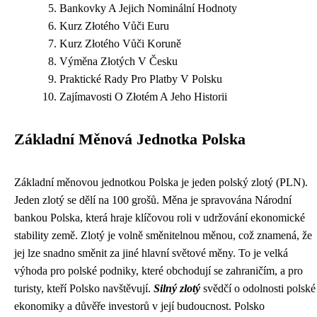
Bankovky A Jejich Nominální Hodnoty
Kurz Złotého Vůči Euru
Kurz Złotého Vůči Koruně
Výměna Złotých V Česku
Praktické Rady Pro Platby V Polsku
Zajímavosti O Złotém A Jeho Historii
Základní Měnová Jednotka Polska
Základní měnovou jednotkou Polska je jeden polský zlotý (PLN).
Jeden zlotý se dělí na 100 grošů. Měna je spravována Národní
bankou Polska, která hraje klíčovou roli v udržování ekonomické
stability země. Zlotý je volně směnitelnou měnou, což znamená, že
jej lze snadno směnit za jiné hlavní světové měny. To je velká
výhoda pro polské podniky, které obchodují se zahraničím, a pro
turisty, kteří Polsko navštěvují.
Silný zlotý
svědčí o odolnosti polské
ekonomiky a důvěře investorů v její budoucnost. Polsko