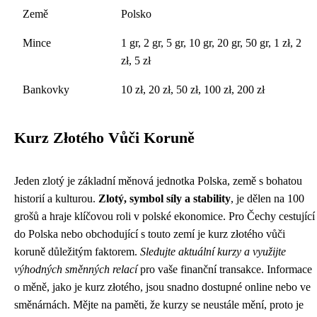
Země
Polsko
Mince
1 gr, 2 gr, 5 gr, 10 gr, 20 gr, 50 gr, 1 zł, 2
zł, 5 zł
Bankovky
10 zł, 20 zł, 50 zł, 100 zł, 200 zł
Kurz Złotého Vůči Koruně
Jeden zlotý je základní měnová jednotka Polska, země s bohatou
historií a kulturou.
Zlotý, symbol síly a stability
, je dělen na 100
grošů a hraje klíčovou roli v polské ekonomice. Pro Čechy cestující
do Polska nebo obchodující s touto zemí je kurz złotého vůči
koruně důležitým faktorem.
Sledujte aktuální kurzy a využijte
výhodných směnných relací
pro vaše finanční transakce. Informace
o měně, jako je kurz złotého, jsou snadno dostupné online nebo ve
směnárnách. Mějte na paměti, že kurzy se neustále mění, proto je