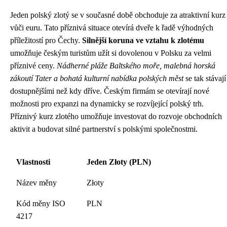
Jeden polský zlotý se v současné době obchoduje za atraktivní kurz
vůči euru. Tato příznivá situace otevírá dveře k řadě výhodných
příležitostí pro Čechy.
Silnější koruna ve vztahu k zlotému
umožňuje českým turistům užít si dovolenou v Polsku za velmi
příznivé ceny.
Nádherné pláže Baltského moře, malebná horská
zákoutí Tater a bohatá kulturní nabídka polských měst
se tak stávají
dostupnějšími než kdy dříve. Českým firmám se otevírají nové
možnosti pro expanzi na dynamicky se rozvíjející polský trh.
Příznivý kurz zlotého umožňuje investovat do rozvoje obchodních
aktivit a budovat silné partnerství s polskými společnostmi.
Vlastnosti
Jeden Złoty (PLN)
Název měny
Złoty
Kód měny ISO
PLN
4217