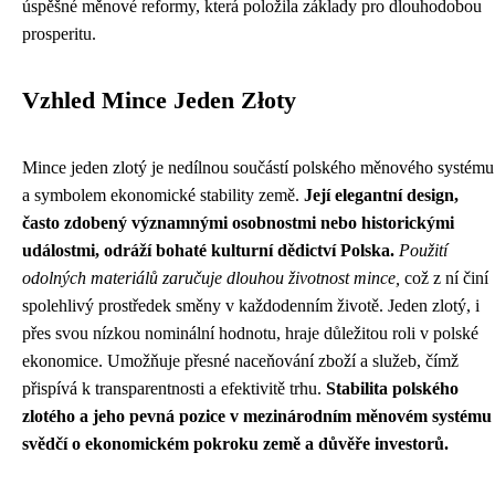
úspěšné měnové reformy, která položila základy pro dlouhodobou
prosperitu.
Vzhled Mince Jeden Złoty
Mince jeden zlotý je nedílnou součástí polského měnového systému
a symbolem ekonomické stability země.
Její elegantní design,
často zdobený významnými osobnostmi nebo historickými
událostmi, odráží bohaté kulturní dědictví Polska.
Použití
odolných materiálů zaručuje dlouhou životnost mince,
což z ní činí
spolehlivý prostředek směny v každodenním životě. Jeden zlotý, i
přes svou nízkou nominální hodnotu, hraje důležitou roli v polské
ekonomice. Umožňuje přesné naceňování zboží a služeb, čímž
přispívá k transparentnosti a efektivitě trhu.
Stabilita polského
zlotého a jeho pevná pozice v mezinárodním měnovém systému
svědčí o ekonomickém pokroku země a důvěře investorů.