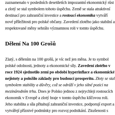
zaznamenalo v posledních desetiletích impozantní ekonomický růst
a zlotý se stal symbolem tohoto úspěchu. Země se stala atraktivní
destinací pro zahraniční investice a
rostoucí ekonomika
vytváří
nové příležitosti pro polské občany. Zavedení zlotého jako stabilní a
respektované měny sehrálo významnou roli v tomto úspěchu.
Dělení Na 100 Grošů
Zlatý, s dělením na 100 grošů, je víc než jen měna. Je to symbol
polské odolnosti, jednoty a ekonomické síly.
Zavedení zlotého v
roce 1924 sjednotilo zemi po období hyperinflace a ekonomické
nejistoty a položilo základy pro budoucí prosperitu.
Złoty se stal
symbolem stability a důvěry, což se odráží v jeho silné pozici na
mezinárodním trhu.
Dnes je Polsko jednou z nejrychleji rostoucích
ekonomik v Evropě a zlotý hraje v tomto úspěchu klíčovou roli.
Jeho stabilita a síla přitahují zahraniční investice, podporují export a
vytvářejí příznivé podmínky pro rozvoj podnikání. Zkušenosti s