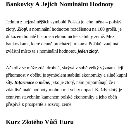
Bankovky A Jejich Nominální Hodnoty
Jedním z nejznámějších symbolů Polska je jeho měna – polský
zlotý.
Zlotý
, s nominální hodnotou rozdělenou na 100 grošů, je
důkazem bohaté historie a ekonomické stability země. Mezi
bankovkami, které denně procházejí rukama Poláků, zaujímá
zvláštní místo ta s nominální hodnotou
jeden zlotý
.
Ačkoliv se může zdát drobná, skrývá v sobě velký význam. Její
přítomnost v oběhu je symbolem stabilní ekonomiky a silné kupní
síly.
Informace o měně
, jako je zlotý, nám připomínají, že i
zdánlivě malé hodnoty mohou mít velký dopad. Každý zlotý je
cenným stavebním kamenem polské ekonomiky a jeho oběh
přispívá k prosperitě a rozvoji země.
Kurz Złotého Vůči Euru