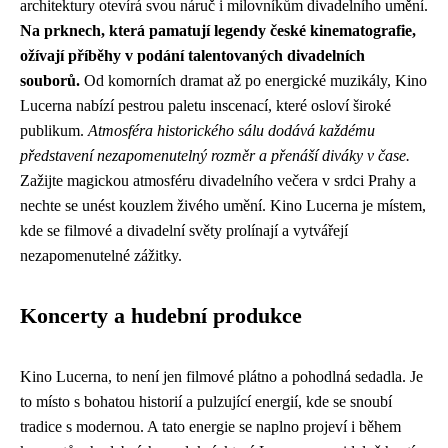
architektury otevírá svou náruč i milovníkům divadelního umění.
Na prknech, která pamatují legendy české kinematografie,
ožívají příběhy v podání talentovaných divadelních
souborů.
Od komorních dramat až po energické muzikály, Kino
Lucerna nabízí pestrou paletu inscenací, které osloví široké
publikum.
Atmosféra historického sálu dodává každému
představení nezapomenutelný rozměr a přenáší diváky v čase.
Zažijte magickou atmosféru divadelního večera v srdci Prahy a
nechte se unést kouzlem živého umění. Kino Lucerna je místem,
kde se filmové a divadelní světy prolínají a vytvářejí
nezapomenutelné zážitky.
Koncerty a hudební produkce
Kino Lucerna, to není jen filmové plátno a pohodlná sedadla. Je
to místo s bohatou historií a pulzující energií, kde se snoubí
tradice s modernou. A tato energie se naplno projeví i během