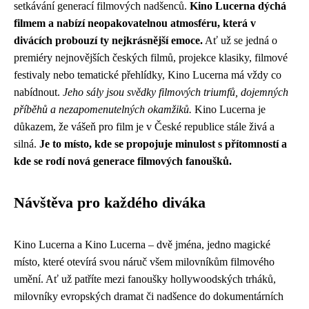
setkávání generací filmových nadšenců.
Kino Lucerna dýchá
filmem a nabízí neopakovatelnou atmosféru, která v
divácích probouzí ty nejkrásnější emoce.
Ať už se jedná o
premiéry nejnovějších českých filmů, projekce klasiky, filmové
festivaly nebo tematické přehlídky, Kino Lucerna má vždy co
nabídnout.
Jeho sály jsou svědky filmových triumfů, dojemných
příběhů a nezapomenutelných okamžiků.
Kino Lucerna je
důkazem, že vášeň pro film je v České republice stále živá a
silná.
Je to místo, kde se propojuje minulost s přítomností a
kde se rodí nová generace filmových fanoušků.
Návštěva pro každého diváka
Kino Lucerna a Kino Lucerna – dvě jména, jedno magické
místo, které otevírá svou náruč všem milovníkům filmového
umění. Ať už patříte mezi fanoušky hollywoodských trháků,
milovníky evropských dramat či nadšence do dokumentárních