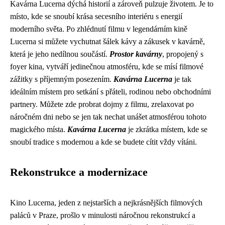
Kavárna Lucerna dýchá historií a zároveň pulzuje životem. Je to
místo, kde se snoubí krása secesního interiéru s energií
moderního světa. Po zhlédnutí filmu v legendárním kině
Lucerna si můžete vychutnat šálek kávy a zákusek v kavárně,
která je jeho nedílnou součástí.
Prostor kavárny
, propojený s
foyer kina, vytváří jedinečnou atmosféru, kde se mísí filmové
zážitky s příjemným posezením.
Kavárna Lucerna
je tak
ideálním místem pro setkání s přáteli, rodinou nebo obchodními
partnery. Můžete zde probrat dojmy z filmu, zrelaxovat po
náročném dni nebo se jen tak nechat unášet atmosférou tohoto
magického místa.
Kavárna Lucerna
je zkrátka místem, kde se
snoubí tradice s modernou a kde se budete cítit vždy vítáni.
Rekonstrukce a modernizace
Kino Lucerna, jeden z nejstarších a nejkrásnějších filmových
paláců v Praze, prošlo v minulosti náročnou rekonstrukcí a