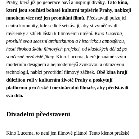
Prahy, která již po generace baví a inspirují diváky.
Tato kina,
která jsou součástí bohaté kulturní tapisérie Prahy, nabízejí
mnohem více než jen promítání filmů.
Představují pulzující
centra komunity, kde se lidé setkávají, aby si vyměňovali
myšlenky a sdíleli lásku k filmovému umění.
Kino Lucerna,
proslulé svou secesní architekturou a historickou atmosférou,
hostí širokou škálu filmových projekcí, od klasických děl až po
současné nezávislé filmy.
Kino Lucerna, které je známé svým
moderním designem a nejmodernější zvukovou a obrazovou
technologií, nabízí prvotřídní filmový zážitek.
Obě kina hrají
důležitou roli v kulturním životě Prahy a poskytují
platformu pro české i mezinárodní filmaře, aby představili
svá díla.
Divadelní představení
Kino Lucerna, to není jen filmové plátno! Tento klenot pražské