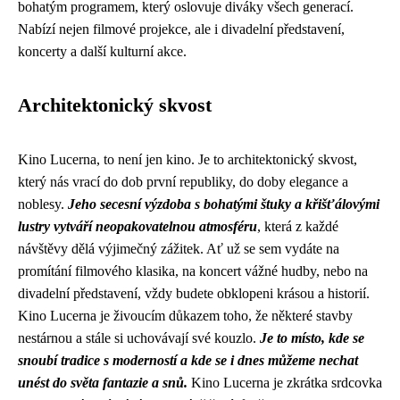
bohatým programem, který oslovuje diváky všech generací.
Nabízí nejen filmové projekce, ale i divadelní představení,
koncerty a další kulturní akce.
Architektonický skvost
Kino Lucerna, to není jen kino. Je to architektonický skvost,
který nás vrací do dob první republiky, do doby elegance a
noblesy.
Jeho secesní výzdoba s bohatými štuky a křišťálovými
lustry vytváří neopakovatelnou atmosféru
, která z každé
návštěvy dělá výjimečný zážitek. Ať už se sem vydáte na
promítání filmového klasika, na koncert vážné hudby, nebo na
divadelní představení, vždy budete obklopeni krásou a historií.
Kino Lucerna je živoucím důkazem toho, že některé stavby
nestárnou a stále si uchovávají své kouzlo.
Je to místo, kde se
snoubí tradice s moderností a kde se i dnes můžeme nechat
unést do světa fantazie a snů.
Kino Lucerna je zkrátka srdcovka