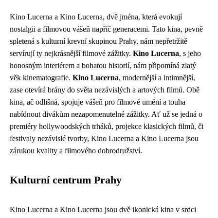
Kino Lucerna a Kino Lucerna, dvě jména, která evokují
nostalgii a filmovou vášeň napříč generacemi. Tato kina, pevně
spletená s kulturní krevní skupinou Prahy, nám nepřetržitě
servírují ty nejkrásnější filmové zážitky.
Kino Lucerna
, s jeho
honosným interiérem a bohatou historií, nám připomíná zlatý
věk kinematografie.
Kino Lucerna
, modernější a intimnější,
zase otevírá brány do světa nezávislých a artových filmů. Obě
kina, ač odlišná, spojuje vášeň pro filmové umění a touha
nabídnout divákům nezapomenutelné zážitky. Ať už se jedná o
premiéry hollywoodských trháků, projekce klasických filmů, či
festivaly nezávislé tvorby, Kino Lucerna a Kino Lucerna jsou
zárukou kvality a filmového dobrodružství.
Kulturní centrum Prahy
Kino Lucerna a Kino Lucerna jsou dvě ikonická kina v srdci