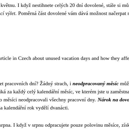
květnu. I když nestihnete celých 20 dní dovolené, stále si mů
cí výlet
. Poměrná část dovolené vám dává možnost načerpat 
 article in Czech about unused vacation days and how they affe
et pracovních dní? Žádný strach, i
neodpracovaný měsíc
můž
iká za každý celý kalendářní měsíc, ve kterém jste u zaměstn
mto měsíci neodpracovali všechny pracovní dny.
Nárok na dov
a kalendářní rok vydělí dvanácti.
 srpna. I když v srpnu odpracujete pouze polovinu měsíce, zís