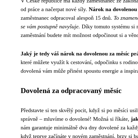
V České republice má každý zaměstnanec ze zákona
od práce a načerpat nové síly.
Nárok na dovolenou 
zaměstnanec odpracoval alespoň 15 dnů.
To znamená
se vám postupně navyšuje.
Díky tomuto systému si mů
zaměstnání budete mít možnost odpočinout si a vě
Jaký je tedy váš nárok na dovolenou za měsíc pr
které můžete využít k cestování, odpočinku s rodino
dovolená vám může přinést spoustu energie a inspira
Dovolená za odpracovaný měsíc
Představte si ten skvělý pocit, když si po měsíci u
správně – mluvíme o dovolené! Možná si říkáte,
ja
nám garantuje minimálně dva dny dovolené za každý
když teprve začínáte v novém zaměstnání, brzy si bu