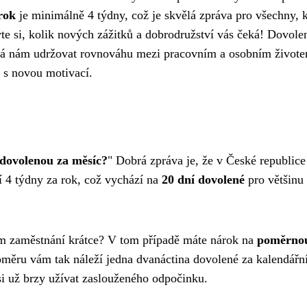
rok
je minimálně 4 týdny, což je skvělá zpráva pro všechny, k
te si, kolik nových zážitků a dobrodružství vás čeká! Dovole
áhá nám udržovat rovnováhu mezi pracovním a osobním život
a s novou motivací.
 dovolenou za měsíc?
" Dobrá zpráva je, že v České republice
 4 týdny za rok, což vychází na
20 dní dovolené
pro většinu
vém zaměstnání krátce? V tom případě máte nárok na
poměrnou
oměru vám tak náleží jedna dvanáctina dovolené za kalendářní
si už brzy užívat zaslouženého odpočinku.