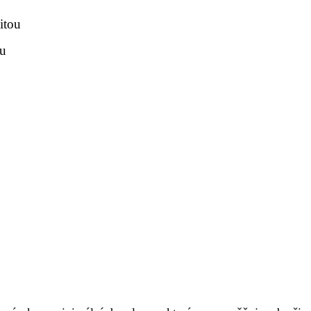
itou
ru