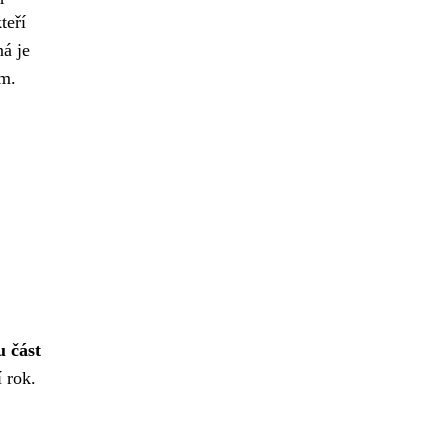
teří
ná je
em.
 část
 rok.