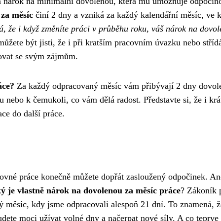
 nárok na minimální dovolenou, která mu umožňuje odpočino
za měsíc
činí 2 dny a vzniká za každý kalendářní měsíc, ve 
, že i když změníte práci v průběhu roku, váš nárok na dovo
žete být jisti, že i při kratším pracovním úvazku nebo stříd
novat se svým zájmům.
áce?
Za každý odpracovaný měsíc vám přibývají 2 dny dovol
u nebo k čemukoli, co vám dělá radost. Představte si, že i krá
ce do další práce.
silovné práce konečně můžete dopřát zasloužený odpočinek. An
ký je vlastně nárok na dovolenou za měsíc práce
? Zákoník 
 měsíc, kdy jsme odpracovali alespoň 21 dní. To znamená, ž
dete moci užívat volné dny a načerpat nové síly. A co teprve