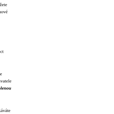
žete
nové
ct
e
avatele
olenou
káváte