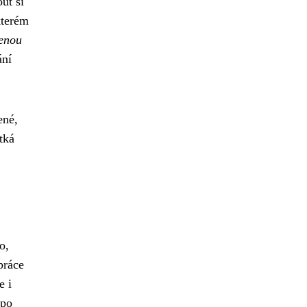
ut si
kterém
lenou
ání
ené,
tká
o,
práce
e i
 po