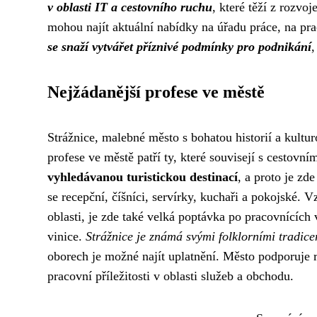
v oblasti IT a cestovního ruchu
, které těží z rozvo
mohou najít aktuální nabídky na úřadu práce, na p
se snaží vytvářet příznivé podmínky pro podnikání
,
Nejžádanější profese ve městě
Strážnice, malebné město s bohatou historií a kultur
profese ve městě patří ty, které souvisejí s cestovn
vyhledávanou turistickou destinací
, a proto je zd
se recepční, číšníci, servírky, kuchaři a pokojské.
oblasti, je zde také velká poptávka po pracovnících v
vinice.
Strážnice je známá svými folklorními tradic
oborech je možné najít uplatnění. Město podporuje r
pracovní příležitosti v oblasti služeb a obchodu.