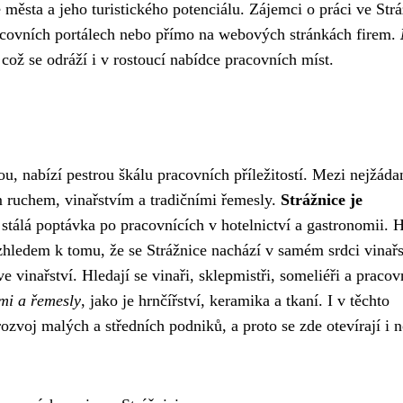
je města a jeho turistického potenciálu. Zájemci o práci ve Strá
racovních portálech nebo přímo na webových stránkách firem.
 což se odráží i v rostoucí nabídce pracovních míst.
ou, nabízí pestrou škálu pracovních příležitostí. Mezi nejžáda
ím ruchem, vinařstvím a tradičními řemesly.
Strážnice je
e stálá poptávka po pracovnících v hotelnictví a gastronomii. H
 Vzhledem k tomu, že se Strážnice nachází v samém srdci vinař
e vinařství. Hledají se vinaři, sklepmistři, someliéři a pracov
emi a řemesly
, jako je hrnčířství, keramika a tkaní. I v těchto
ozvoj malých a středních podniků, a proto se zde otevírají i 