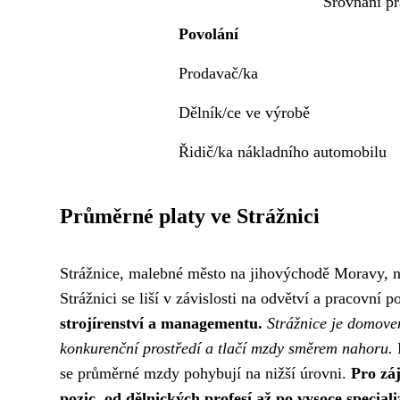
Srovnání pr
Povolání
Prodavač/ka
Dělník/ce ve výrobě
Řidič/ka nákladního automobilu
Průměrné platy ve Strážnici
Strážnice, malebné město na jihovýchodě Moravy, nab
Strážnici se liší v závislosti na odvětví a pracovní p
strojírenství a managementu.
Strážnice je domove
konkurenční prostředí a tlačí mzdy směrem nahoru.
N
se průměrné mzdy pohybují na nižší úrovni.
Pro záj
pozic, od dělnických profesí až po vysoce special