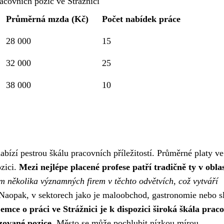
acovních pozic ve Strážnici
Průměrná mzda (Kč)
Počet nabídek práce
28 000
15
32 000
25
38 000
10
ízí pestrou škálu pracovních příležitostí. Průměrné platy ve
ozici.
Mezi nejlépe placené profese patří tradičně ty v oblas
m několika významných firem v těchto odvětvích, což vytváří
aopak, v sektorech jako je maloobchod, gastronomie nebo s
emce o práci ve Strážnici je k dispozici široká škála prac
izované pozice.
Město se může pochlubit nízkou mírou