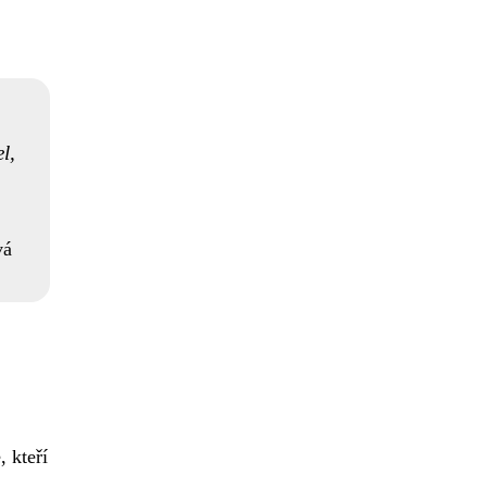
l,
vá
 kteří