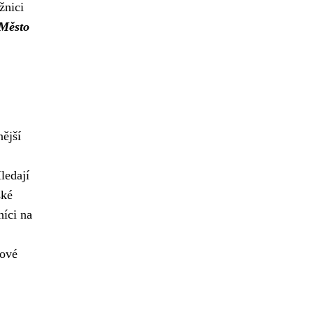
žnici
Město
nější
ledají
ské
níci na
nové