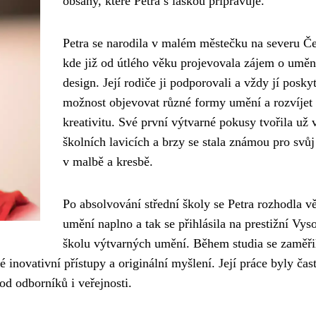
obsahy, které Petra s láskou připravuje.
Petra se narodila v malém městečku na severu Č
kde již od útlého věku projevovala zájem o uměn
design. Její rodiče ji podporovali a vždy jí posky
možnost objevovat různé formy umění a rozvíjet
kreativitu. Své první výtvarné pokusy tvořila už 
školních lavicích a brzy se stala známou pro svůj 
v malbě a kresbě.
Po absolvování střední školy se Petra rozhodla v
umění naplno a tak se přihlásila na prestižní Vys
školu výtvarných umění. Během studia se zaměři
inovativní přístupy a originální myšlení. Její práce byly čas
od odborníků i veřejnosti.