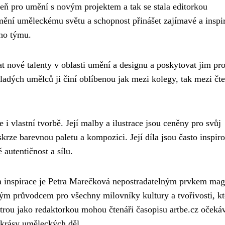
šeň pro umění s novým projektem a tak se stala editorkou
ění uměleckému světu a schopnost přinášet zajímavé a inspir
ího týmu.
 nové talenty v oblasti umění a designu a poskytovat jim pro
mladých umělců ji činí oblíbenou jak mezi kolegy, tak mezi čte
 i vlastní tvorbě. Její malby a ilustrace jsou ceněny pro svůj
krze barevnou paletu a kompozici. Její díla jsou často inspir
autentičnost a sílu.
a inspirace je Petra Marečková nepostradatelným prvkem mag
ělým průvodcem pro všechny milovníky kultury a tvořivosti, kt
etrou jako redaktorkou mohou čtenáři časopisu artbe.cz očeká
 krásy uměleckých děl.