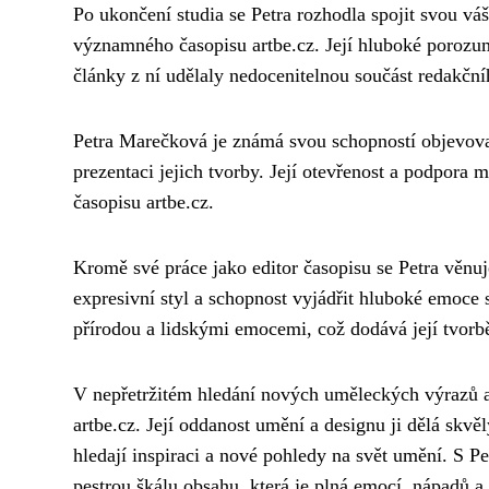
Po ukončení studia se Petra rozhodla spojit svou vá
významného časopisu artbe.cz. Její hluboké porozum
články z ní udělaly nedocenitelnou součást redakčn
Petra Marečková je známá svou schopností objevovat
prezentaci jejich tvorby. Její otevřenost a podpora 
časopisu artbe.cz.
Kromě své práce jako editor časopisu se Petra věnuje
expresivní styl a schopnost vyjádřit hluboké emoce s
přírodou a lidskými emocemi, což dodává její tvorbě 
V nepřetržitém hledání nových uměleckých výrazů 
artbe.cz. Její oddanost umění a designu ji dělá skv
hledají inspiraci a nové pohledy na svět umění. S P
pestrou škálu obsahu, která je plná emocí, nápadů a