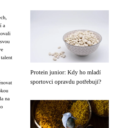
ech,
í a
tovali
 svou
ve
talent
Protein junior: Kdy ho mladí
sportovci opravdu potřebují?
ěnovat
okou
la na
to