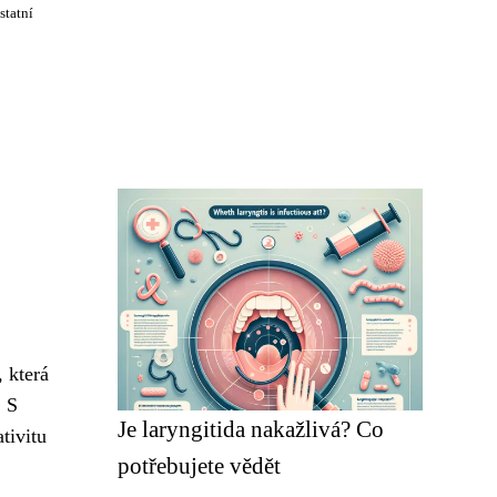
statní
 která
. S
Je laryngitida nakažlivá? Co
tivitu
potřebujete vědět