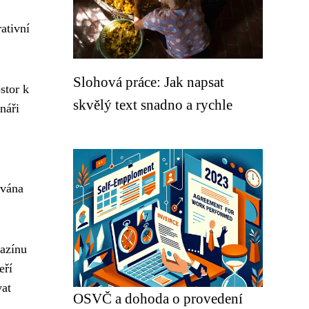
ativní
Slohová práce: Jak napsat
stor k
skvělý text snadno a rychle
náři
ována
azínu
eří
vat
OSVČ a dohoda o provedení