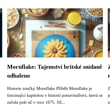
y
Mornflake: Tajemství britské snídaně
odhaleno
Historie značky Mornflake Příběh Mornflake je
Z
fascinující kapitolou v historii potravinářství, která se
j
začala psát už v roce 1675. Již...
u