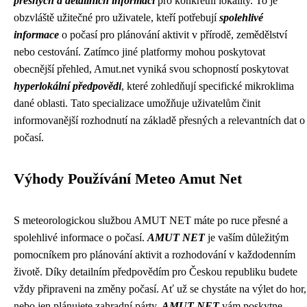
přesných a detailních informací
pro konkrétní lokality. To je
obzvláště užitečné pro uživatele, kteří potřebují
spolehlivé
informace
o počasí pro plánování aktivit v přírodě, zemědělství
nebo cestování. Zatímco jiné platformy mohou poskytovat
obecnější přehled, Amut.net vyniká svou schopností poskytovat
hyperlokální předpovědi
, které zohledňují specifické mikroklima
dané oblasti. Tato specializace umožňuje uživatelům činit
informovanější rozhodnutí na základě přesných a relevantních dat o
počasí.
Výhody Používání Meteo Amut Net
S meteorologickou službou AMUT NET máte po ruce přesné a
spolehlivé informace o počasí.
AMUT NET
je vaším důležitým
pomocníkem pro plánování aktivit a rozhodování v každodenním
životě. Díky detailním předpovědím pro Českou republiku budete
vždy připraveni na změny počasí. Ať už se chystáte na výlet do hor,
nebo jen plánujete zahradní párty,
AMUT NET
vám poskytne